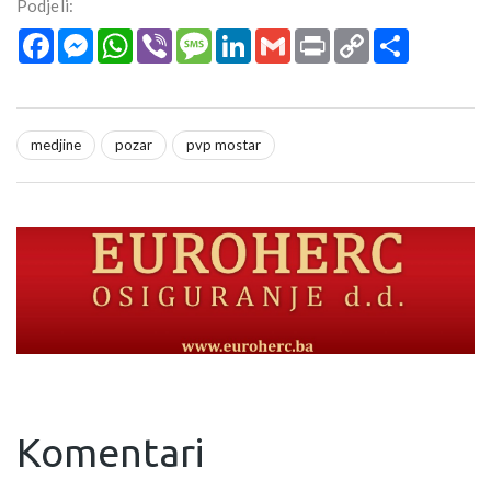
Podjeli:
Facebook
Messenger
WhatsApp
Viber
Message
LinkedIn
Gmail
Print
Copy
Podijeli
Link
medjine
pozar
pvp mostar
Komentari