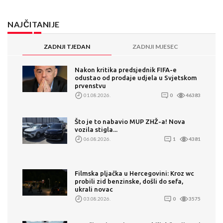
NAJČITANIJE
ZADNJI TJEDAN
ZADNJI MJESEC
Nakon kritika predsjednik FIFA-e
odustao od prodaje udjela u Svjetskom
prvenstvu
01.08.2026.
0
46383
Što je to nabavio MUP ZHŽ-a! Nova
vozila stigla...
06.08.2026.
1
4381
Filmska pljačka u Hercegovini: Kroz wc
probili zid benzinske, došli do sefa,
ukrali novac
03.08.2026.
0
3575