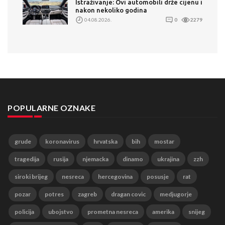
Istraživanje: Ovi automobili drže cijenu i
nakon nekoliko godina
04.08.2026.
0
2279
POPULARNE OZNAKE
grude
koronavirus
hrvatska
bih
mostar
tragedija
rusija
njemacka
dinamo
ukrajina
zzh
siroki brijeg
nesreca
hercegovina
posusje
rat
pozar
potres
zagreb
dragan covic
medjugorje
policija
ubojstvo
prometna nesreca
amerika
snijeg