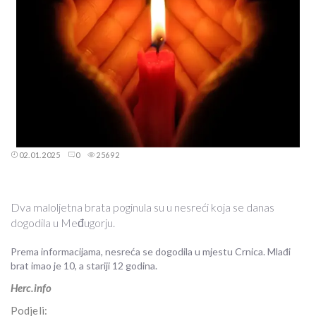
02.01.2025
0
25692
Dva maloljetna brata poginula su u nesreći koja se danas
dogodila u Međugorju.
Prema informacijama, nesreća se dogodila u mjestu Crnica. Mlađi
brat imao je 10, a stariji 12 godina.
Herc.info
Podjeli: