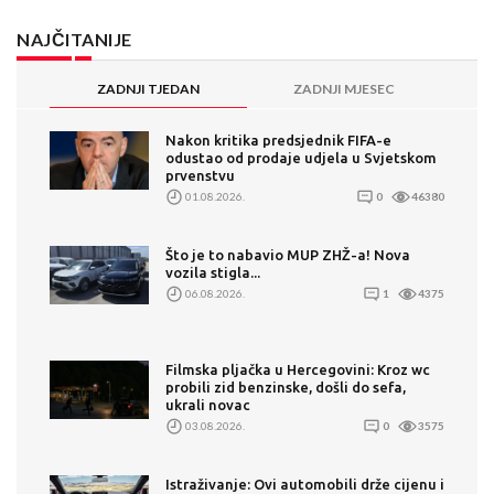
NAJČITANIJE
ZADNJI TJEDAN
ZADNJI MJESEC
Nakon kritika predsjednik FIFA-e
odustao od prodaje udjela u Svjetskom
prvenstvu
01.08.2026.
0
46380
Što je to nabavio MUP ZHŽ-a! Nova
vozila stigla...
06.08.2026.
1
4375
Filmska pljačka u Hercegovini: Kroz wc
probili zid benzinske, došli do sefa,
ukrali novac
03.08.2026.
0
3575
Istraživanje: Ovi automobili drže cijenu i