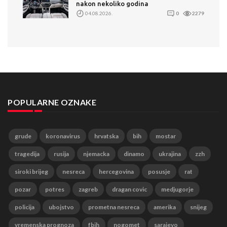
nakon nekoliko godina
04.08.2026.
0
2279
POPULARNE OZNAKE
grude
koronavirus
hrvatska
bih
mostar
tragedija
rusija
njemacka
dinamo
ukrajina
zzh
siroki brijeg
nesreca
hercegovina
posusje
rat
pozar
potres
zagreb
dragan covic
medjugorje
policija
ubojstvo
prometna nesreca
amerika
snijeg
vremenska prognoza
fbih
nogomet
sarajevo