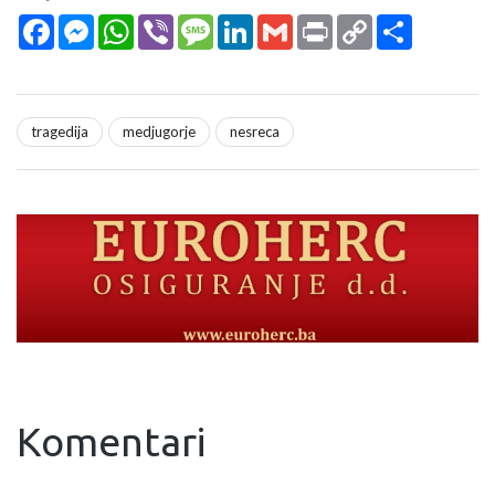
Facebook
Messenger
WhatsApp
Viber
Message
LinkedIn
Gmail
Print
Copy
Podijeli
Link
tragedija
medjugorje
nesreca
Komentari