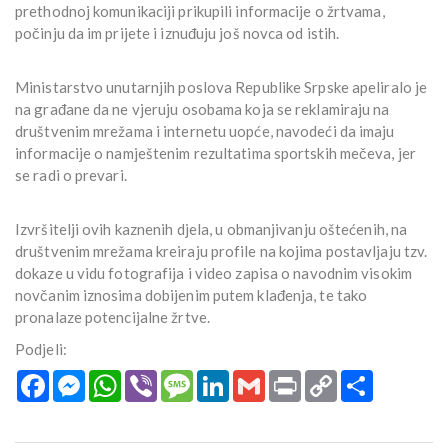
prethodnoj komunikaciji prikupili informacije o žrtvama,
počinju da im prijete i iznuđuju još novca od istih.
Ministarstvo unutarnjih poslova Republike Srpske apeliralo je
na građane da ne vjeruju osobama koja se reklamiraju na
društvenim mrežama i internetu uopće, navodeći da imaju
informacije o namještenim rezultatima sportskih mečeva, jer
se radi o prevari.
Izvršitelji ovih kaznenih djela, u obmanjivanju oštećenih, na
društvenim mrežama kreiraju profile na kojima postavljaju tzv.
dokaze u vidu fotografija i video zapisa o navodnim visokim
novčanim iznosima dobijenim putem klađenja, te tako
pronalaze potencijalne žrtve.
Podjeli:
Facebook
Messenger
WhatsApp
Viber
Message
LinkedIn
Gmail
Print
Copy
Podijeli
Link