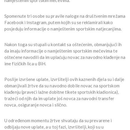
namještenim sportskim mečevima.
Spomenute tri osobe su pravile naloge na društvenim mrežama
Facebook i Instagram, putem kojih su se reklamirali kako
posjeduju informacije o namještenim sportskim natjecanjima.
Nakon toga su stupali u kontakt sa oštećenim, obmanjujući ih
da imaju informacije o namještenim sportskim mečevima te
oštećene navodili da im uplaćuju novac za navodno klađenje na
ime fizičkih lica u BiH.
Poslije izvršene uplate, izvršitelji ovih kaznenih djela su i dalje
obmanjivali žrtve da su navodno dobile novac na sportskom
klađenju (praveći lažne dobitne tikete sportskih kladionica),
tražeći od njih da im uplate još novca za navodni transfer
novca, osiguranje novca i slično.
U određenom momentu žrtve shvataju da su prevarene i
odbijaju nove uplate, a u toj fazi, izvršitelji, koji su u