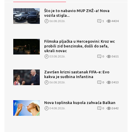
Što je to nabavio MUP ZHŽ-a! Nova
vozila stigla...
06.08.2026.
1
4434
Filmska pljačka u Hercegovini: Kroz wc
probili zid benzinske, došli do sefa,
ukrali novac
03.08.2026.
0
3611
Završen krizni sastanak FIFA-e: Evo
kakva je sudbina Infantina
06.08.2026.
0
3413
Nova toplinska kupola zahvaća Balkan
04.08.2026.
0
2642