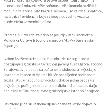
kuća i prostorija koje koriste ove osobe i tom prilikom je
pronađeno i oduzeto više računara, više komada različitih
mobilnih telefona, SIM kartica, nosača SIM kartica, uplatnice,
isplatnice i evidencije koje se mogu dovesti u vezu sa
predmetnim kaznenim djelima.
Pretresi su izvršeni zajedno sa policijskim službenicima
Policijske Uprave Istočno Sarajevo i MUP-a Sarajevske
županije.
Nakon izvršene kriminalističke obrade, uz suglasnost
postupajućeg tužitelja Okružnog javnog tužiteljstva Istočno
Sarajevo, dvije osobe su puštene na slobodu, a izvještaj o
izvršenim kaznenim djelima biti će proslijeđen nadležnom
tužiteljstvu u redovnoj proceduri, dok će jedna osoba uz
izvještaj o počinjenom kaznenom djelu biti predata u dalju
nadležnost Okružnog javnog tužiteljstva Istočno Sarajevo.
Utvrđeno je da su kaznena djela vezana za lažne dojave o