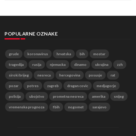
POPULARNE OZNAKE
grude
koronavirus
hrvatska
bih
mostar
tragedija
rusija
njemacka
dinamo
ukrajina
zzh
siroki brijeg
nesreca
hercegovina
posusje
rat
pozar
potres
zagreb
dragan covic
medjugorje
policija
ubojstvo
prometna nesreca
amerika
snijeg
vremenska prognoza
fbih
nogomet
sarajevo