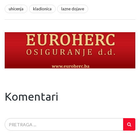
uhicenja
kladionica
lazne dojave
Komentari