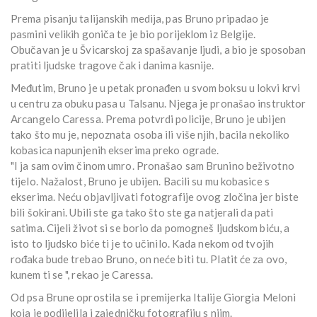
Prema pisanju talijanskih medija, pas Bruno pripadao je
pasmini velikih goniča te je bio porijeklom iz Belgije.
Obučavan je u Švicarskoj za spašavanje ljudi, a bio je sposoban
pratiti ljudske tragove čak i danima kasnije.
Međutim, Bruno je u petak pronađen u svom boksu u lokvi krvi
u centru za obuku pasa u Talsanu. Njega je pronašao instruktor
Arcangelo Caressa. Prema potvrdi policije, Bruno je ubijen
tako što mu je, nepoznata osoba ili više njih, bacila nekoliko
kobasica napunjenih ekserima preko ograde.
"I ja sam ovim činom umro. Pronašao sam Brunino beživotno
tijelo. Nažalost, Bruno je ubijen. Bacili su mu kobasice s
ekserima. Neću objavljivati fotografije ovog zločina jer biste
bili šokirani. Ubili ste ga tako što ste ga natjerali da pati
satima. Cijeli život si se borio da pomogneš ljudskom biću, a
isto to ljudsko biće ti je to učinilo. Kada nekom od tvojih
rođaka bude trebao Bruno, on neće biti tu. Platit će za ovo,
kunem ti se ", rekao je Caressa.
Od psa Brune oprostila se i premijerka Italije Giorgia Meloni
koja je podijelila i zajedničku fotografiju s njim.