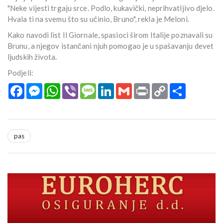
"Neke vijesti trgaju srce. Podlo, kukavički, neprihvatljivo djelo.
Hvala ti na svemu što su učinio, Bruno", rekla je Meloni.
Kako navodi list Il Giornale, spasioci širom Italije poznavali su
Brunu, a njegov istančani njuh pomogao je u spašavanju devet
ljudskih života.
Podjeli:
Facebook
Messenger
WhatsApp
Viber
Message
LinkedIn
Gmail
Print
Copy
Podijeli
Link
pas