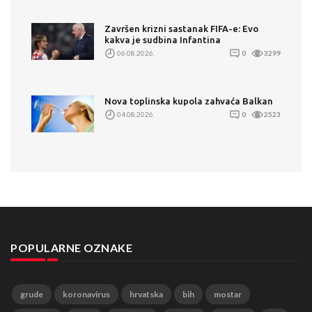
Završen krizni sastanak FIFA-e: Evo
kakva je sudbina Infantina
06.08.2026.
0
3299
Nova toplinska kupola zahvaća Balkan
04.08.2026.
0
2523
POPULARNE OZNAKE
grude
koronavirus
hrvatska
bih
mostar