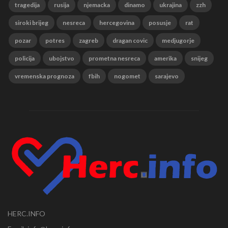
tragedija
rusija
njemacka
dinamo
ukrajina
zzh
siroki brijeg
nesreca
hercegovina
posusje
rat
pozar
potres
zagreb
dragan covic
medjugorje
policija
ubojstvo
prometna nesreca
amerika
snijeg
vremenska prognoza
fbih
nogomet
sarajevo
HERC.INFO