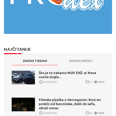
NAJČITANIJE
ZADNJI TJEDAN
ZADNJI MJESEC
Što je to nabavio MUP ZHŽ-a! Nova
vozila stigla...
06.08.2026.
1
4430
Filmska pljačka u Hercegovini: Kroz wc
probili zid benzinske, došli do sefa,
ukrali novac
03.08.2026.
0
3605