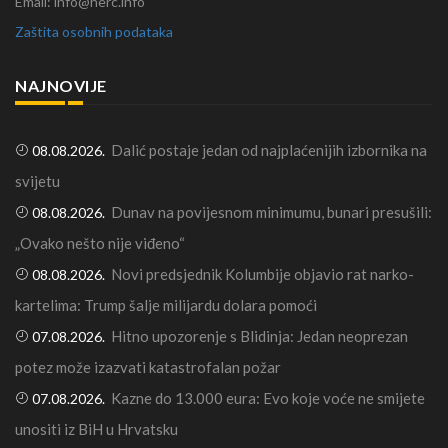
Email: info@herc.info
Zaštita osobnih podataka
NAJNOVIJE
Dalić postaje jedan od najplaćenijih izbornika na
08.08.2026.
svijetu
Dunav na povijesnom minimumu, bunari presušili:
08.08.2026.
„Ovako nešto nije viđeno“
Novi predsjednik Kolumbije objavio rat narko-
08.08.2026.
kartelima: Trump šalje milijardu dolara pomoći
Hitno upozorenje s Blidinja: Jedan neoprezan
07.08.2026.
potez može izazvati katastrofalan požar
Kazne do 13.000 eura: Evo koje voće ne smijete
07.08.2026.
unositi iz BiH u Hrvatsku