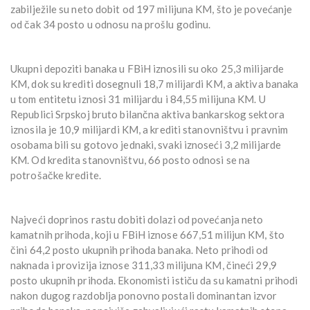
zabilježile su neto dobit od 197 milijuna KM, što je povećanje
od čak 34 posto u odnosu na prošlu godinu.
Ukupni depoziti banaka u FBiH iznosili su oko 25,3 milijarde
KM, dok su krediti dosegnuli 18,7 milijardi KM, a aktiva banaka
u tom entitetu iznosi 31 milijardu i 84,55 milijuna KM. U
Republici Srpskoj bruto bilančna aktiva bankarskog sektora
iznosila je 10,9 milijardi KM, a krediti stanovništvu i pravnim
osobama bili su gotovo jednaki, svaki iznoseći 3,2 milijarde
KM. Od kredita stanovništvu, 66 posto odnosi se na
potrošačke kredite.
Najveći doprinos rastu dobiti dolazi od povećanja neto
kamatnih prihoda, koji u FBiH iznose 667,51 milijun KM, što
čini 64,2 posto ukupnih prihoda banaka. Neto prihodi od
naknada i provizija iznose 311,33 milijuna KM, čineći 29,9
posto ukupnih prihoda. Ekonomisti ističu da su kamatni prihodi
nakon dugog razdoblja ponovno postali dominantan izvor