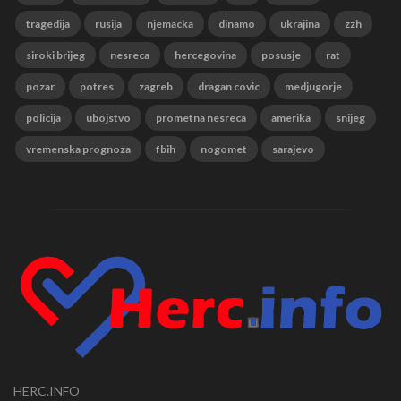
tragedija
rusija
njemacka
dinamo
ukrajina
zzh
siroki brijeg
nesreca
hercegovina
posusje
rat
pozar
potres
zagreb
dragan covic
medjugorje
policija
ubojstvo
prometna nesreca
amerika
snijeg
vremenska prognoza
fbih
nogomet
sarajevo
HERC.INFO