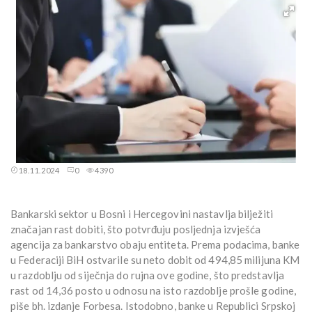
18.11.2024
0
4390
Bankarski sektor u Bosni i Hercegovini nastavlja bilježiti
značajan rast dobiti, što potvrđuju posljednja izvješća
agencija za bankarstvo obaju entiteta. Prema podacima, banke
u Federaciji BiH ostvarile su neto dobit od 494,85 milijuna KM
u razdoblju od siječnja do rujna ove godine, što predstavlja
rast od 14,36 posto u odnosu na isto razdoblje prošle godine,
piše bh. izdanje Forbesa. Istodobno, banke u Republici Srpskoj