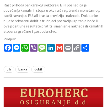
Rast prihoda bankarskog sektora u BiH posljedica je
povećanja kamatnih stopa u okviru šireg trenda monetarnog
zaoštravanja u EU, ali i rasta provizija i naknada. Dok banke
bilježe rekordnu dobit, stručnjaci postavljaju pitanje hoće li
ove pozitivne rezultate pratiti i smanjenje naknada ili kamatnih
stopa za građane i gospodarstvo.
Podjeli:
Facebook
Messenger
WhatsApp
Viber
Message
LinkedIn
Gmail
Print
Copy
Podijeli
Link
bih
banka
dobit