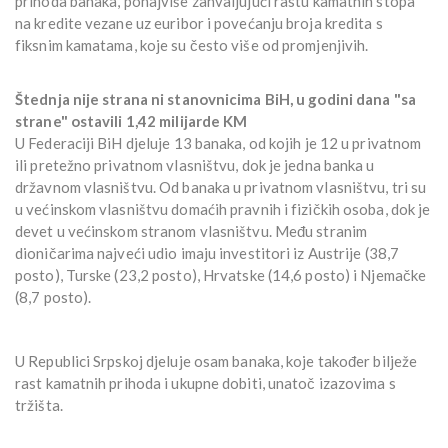
prihoda banaka, ponajviše zahvaljujući rastu kamatnih stopa
na kredite vezane uz euribor i povećanju broja kredita s
fiksnim kamatama, koje su često više od promjenjivih.
Štednja nije strana ni stanovnicima BiH, u godini dana "sa
strane" ostavili 1,42 milijarde KM
U Federaciji BiH djeluje 13 banaka, od kojih je 12 u privatnom
ili pretežno privatnom vlasništvu, dok je jedna banka u
državnom vlasništvu. Od banaka u privatnom vlasništvu, tri su
u većinskom vlasništvu domaćih pravnih i fizičkih osoba, dok je
devet u većinskom stranom vlasništvu. Među stranim
dioničarima najveći udio imaju investitori iz Austrije (38,7
posto), Turske (23,2 posto), Hrvatske (14,6 posto) i Njemačke
(8,7 posto).
U Republici Srpskoj djeluje osam banaka, koje također bilježe
rast kamatnih prihoda i ukupne dobiti, unatoč izazovima s
tržišta.