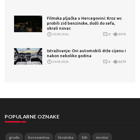
Filmska pljačka u Hercegovini: Kroz wc
probili zid benzinske, došli do sefa,
ukrali novac
03.08.2026.
0
3575
Istraživanje: Ovi automobili drže cijenu i
nakon nekoliko godina
04.08.2026.
0
2279
POPULARNE OZNAKE
grude
koronavirus
hrvatska
bih
mostar