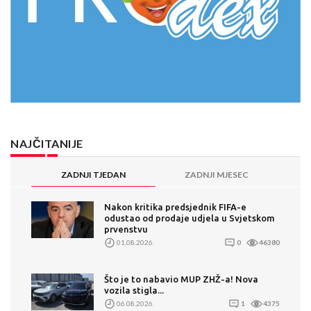
NAJČITANIJE
ZADNJI TJEDAN
ZADNJI MJESEC
Nakon kritika predsjednik FIFA-e
odustao od prodaje udjela u Svjetskom
prvenstvu
01.08.2026.
0
46380
Što je to nabavio MUP ZHŽ-a! Nova
vozila stigla...
06.08.2026.
1
4375