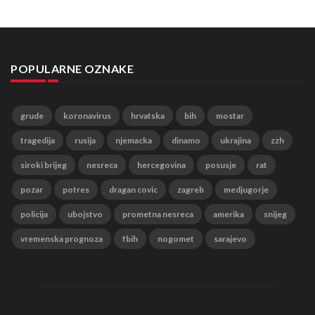
POPULARNE OZNAKE
grude
koronavirus
hrvatska
bih
mostar
tragedija
rusija
njemacka
dinamo
ukrajina
zzh
siroki brijeg
nesreca
hercegovina
posusje
rat
pozar
potres
dragan covic
zagreb
medjugorje
policija
ubojstvo
prometna nesreca
amerika
snijeg
vremenska prognoza
fbih
nogomet
sarajevo