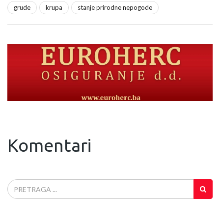
grude
krupa
stanje prirodne nepogode
Komentari