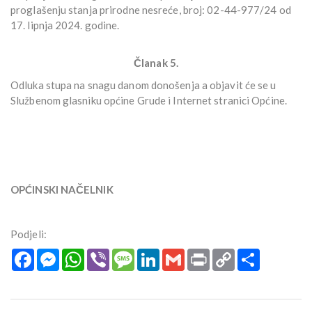
proglašenju stanja prirodne nesreće, broj: 02-44-977/24 od
17. lipnja 2024. godine.
Članak 5.
Odluka stupa na snagu danom donošenja a objavit će se u
Službenom glasniku općine Grude i Internet stranici Općine.
OPĆINSKI NAČELNIK
Podjeli:
Facebook
Messenger
WhatsApp
Viber
Message
LinkedIn
Gmail
Print
Copy
Podijeli
Link