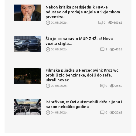
Nakon kritika predsjednik FIFA-e
odustao od prodaje udjela u Svjetskom
prvenstvu
01.08.2026.
0
46362
Što je to nabavio MUP ZHŽ-a! Nova
vozila stigla...
06.08.2026.
1
4316
Filmska pljačka u Hercegovini: Kroz wc
probili zid benzinske, došli do sefa,
ukrali novac
03.08.2026.
0
3560
Istraživanje: Ovi automobili drže cijenu i
nakon nekoliko godina
04.08.2026.
0
2262