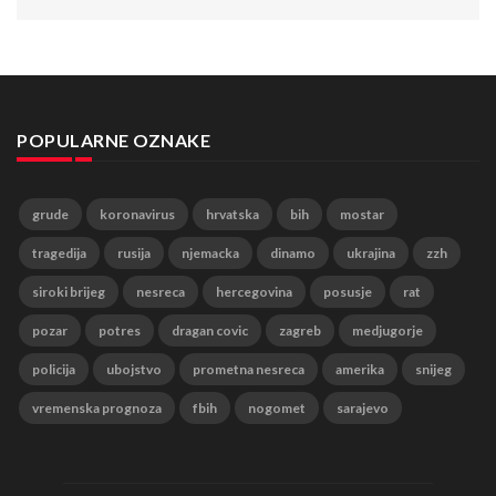
POPULARNE OZNAKE
grude
koronavirus
hrvatska
bih
mostar
tragedija
rusija
njemacka
dinamo
ukrajina
zzh
siroki brijeg
nesreca
hercegovina
posusje
rat
pozar
potres
dragan covic
zagreb
medjugorje
policija
ubojstvo
prometna nesreca
amerika
snijeg
vremenska prognoza
fbih
nogomet
sarajevo