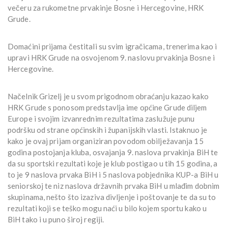
večeru za rukometne prvakinje Bosne i Hercegovine, HRK
Grude.
Domaćini prijama čestitali su svim igračicama, trenerima kao i
upravi HRK Grude na osvojenom 9. naslovu prvakinja Bosne i
Hercegovine.
Načelnik Grizelj je u svom prigodnom obraćanju kazao kako
HRK Grude s ponosom predstavlja ime općine Grude diljem
Europe i svojim izvanrednim rezultatima zaslužuje punu
podršku od strane općinskih i županijskih vlasti. Istaknuo je
kako je ovaj prijam organiziran povodom obilježavanja 15
godina postojanja kluba, osvajanja 9. naslova prvakinja BiH te
da su sportski rezultati koje je klub postigao u tih 15 godina, a
to je 9 naslova prvaka BiH i 5 naslova pobjednika KUP-a BiH u
seniorskoj te niz naslova državnih prvaka BiH u mlađim dobnim
skupinama, nešto što izaziva divljenje i poštovanje te da su to
rezultati koji se teško mogu naći u bilo kojem sportu kako u
BiH tako i u puno široj regiji.