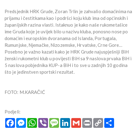
Predsjednik HRK Grude, Zoran Trlin je zahvalio domaćinima na
prijamu i čestitkama kao i podršci koju klub ima od općinskih i
županijskih razina vlasti. Istaknuo je kako naše rukometašice
ime Gruda koje je uvijek bilo u nazivu kluba, ponosno nose po
domaćim i europskim dvoranama od Islanda, Portugala,
Rumunjske, Njemačke, Nizozemske, Hrvatske, Crne Gore…
Posebno je važno kazati kako je HRK Grude najuspješniji BiH
ženski rukometni klub u povijesti BiH sa 9 naslova prvaka BiH i
5 naslova pobjednika KUP-a BiH i to sve u zadnjih 10 godina
što je jedinstven sportski rezultat.
FOTO: M.KARAČIĆ
Podjeli:
Facebook
Messenger
WhatsApp
Viber
Message
LinkedIn
Gmail
Print
Copy
Podijeli
Link