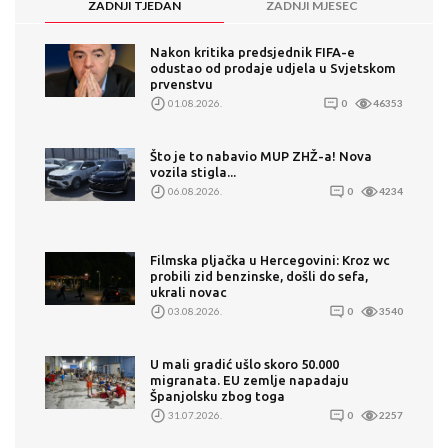
ZADNJI TJEDAN
ZADNJI MJESEC
Nakon kritika predsjednik FIFA-e
odustao od prodaje udjela u Svjetskom
prvenstvu
01.08.2026.
0
46353
Što je to nabavio MUP ZHŽ-a! Nova
vozila stigla...
06.08.2026.
0
4234
Filmska pljačka u Hercegovini: Kroz wc
probili zid benzinske, došli do sefa,
ukrali novac
03.08.2026.
0
3540
U mali gradić ušlo skoro 50.000
migranata. EU zemlje napadaju
Španjolsku zbog toga
31.07.2026.
0
2257