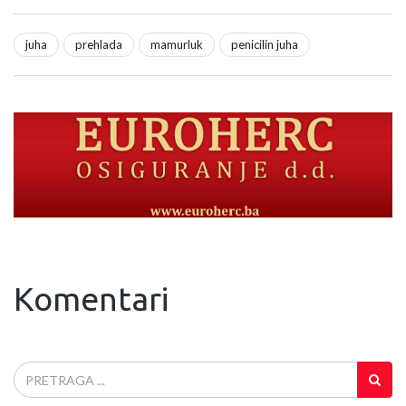
juha
prehlada
mamurluk
penicilin juha
Komentari