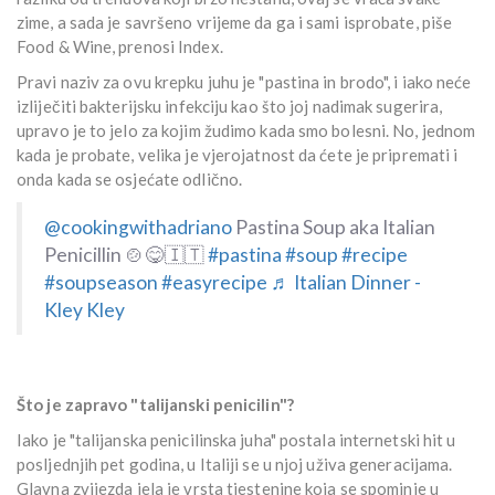
zime, a sada je savršeno vrijeme da ga i sami isprobate, piše
Food & Wine, prenosi Index.
Pravi naziv za ovu krepku juhu je "pastina in brodo", i iako neće
izliječiti bakterijsku infekciju kao što joj nadimak sugerira,
upravo je to jelo za kojim žudimo kada smo bolesni. No, jednom
kada je probate, velika je vjerojatnost da ćete je pripremati i
onda kada se osjećate odlično.
@cookingwithadriano
Pastina Soup aka Italian
Penicillin 🍲😋🇮🇹
#pastina
#soup
#recipe
#soupseason
#easyrecipe
♬ Italian Dinner -
Kley Kley
Što je zapravo "talijanski penicilin"?
Iako je "talijanska penicilinska juha" postala internetski hit u
posljednjih pet godina, u Italiji se u njoj uživa generacijama.
Glavna zvijezda jela je vrsta tjestenine koja se spominje u