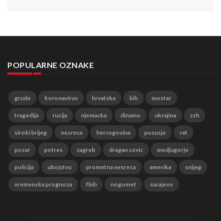
POPULARNE OZNAKE
grude
koronavirus
hrvatska
bih
mostar
tragedija
rusija
njemacka
dinamo
ukrajina
zzh
siroki brijeg
nesreca
hercegovina
posusje
rat
pozar
potres
zagreb
dragan covic
medjugorje
policija
ubojstvo
prometna nesreca
amerika
snijeg
vremenska prognoza
fbih
nogomet
sarajevo