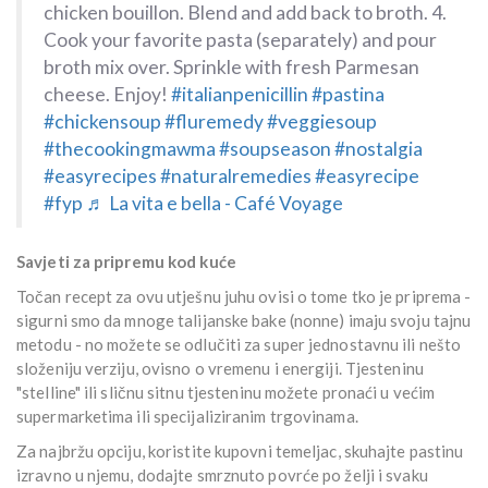
chicken bouillon. Blend and add back to broth. 4.
Cook your favorite pasta (separately) and pour
broth mix over. Sprinkle with fresh Parmesan
cheese. Enjoy!
#italianpenicillin
#pastina
#chickensoup
#fluremedy
#veggiesoup
#thecookingmawma
#soupseason
#nostalgia
#easyrecipes
#naturalremedies
#easyrecipe
#fyp
♬ La vita e bella - Café Voyage
Savjeti za pripremu kod kuće
Točan recept za ovu utješnu juhu ovisi o tome tko je priprema -
sigurni smo da mnoge talijanske bake (nonne) imaju svoju tajnu
metodu - no možete se odlučiti za super jednostavnu ili nešto
složeniju verziju, ovisno o vremenu i energiji. Tjesteninu
"stelline" ili sličnu sitnu tjesteninu možete pronaći u većim
supermarketima ili specijaliziranim trgovinama.
Za najbržu opciju, koristite kupovni temeljac, skuhajte pastinu
izravno u njemu, dodajte smrznuto povrće po želji i svaku