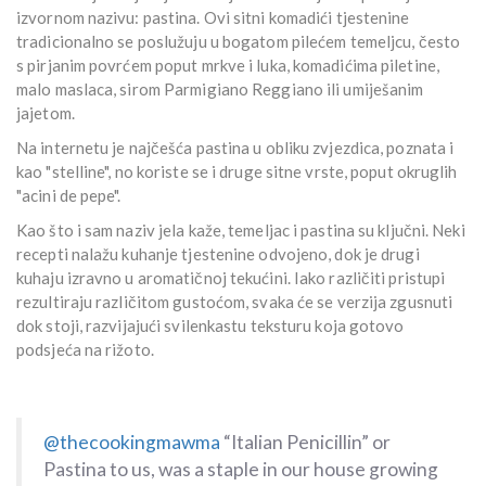
izvornom nazivu: pastina. Ovi sitni komadići tjestenine
tradicionalno se poslužuju u bogatom pilećem temeljcu, često
s pirjanim povrćem poput mrkve i luka, komadićima piletine,
malo maslaca, sirom Parmigiano Reggiano ili umiješanim
jajetom.
Na internetu je najčešća pastina u obliku zvjezdica, poznata i
kao "stelline", no koriste se i druge sitne vrste, poput okruglih
"acini de pepe".
Kao što i sam naziv jela kaže, temeljac i pastina su ključni. Neki
recepti nalažu kuhanje tjestenine odvojeno, dok je drugi
kuhaju izravno u aromatičnoj tekućini. Iako različiti pristupi
rezultiraju različitom gustoćom, svaka će se verzija zgusnuti
dok stoji, razvijajući svilenkastu teksturu koja gotovo
podsjeća na rižoto.
@thecookingmawma
“Italian Penicillin” or
Pastina to us, was a staple in our house growing