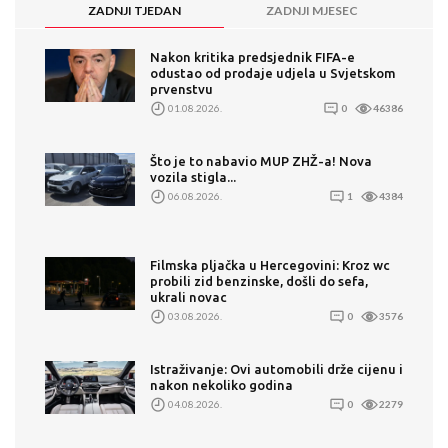
ZADNJI TJEDAN
ZADNJI MJESEC
Nakon kritika predsjednik FIFA-e
odustao od prodaje udjela u Svjetskom
prvenstvu
01.08.2026.
0
46386
Što je to nabavio MUP ZHŽ-a! Nova
vozila stigla...
06.08.2026.
1
4384
Filmska pljačka u Hercegovini: Kroz wc
probili zid benzinske, došli do sefa,
ukrali novac
03.08.2026.
0
3576
Istraživanje: Ovi automobili drže cijenu i
nakon nekoliko godina
04.08.2026.
0
2279