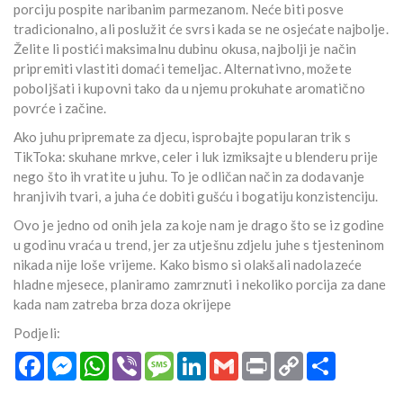
porciju pospite naribanim parmezanom. Neće biti posve
tradicionalno, ali poslužit će svrsi kada se ne osjećate najbolje.
Želite li postići maksimalnu dubinu okusa, najbolji je način
pripremiti vlastiti domaći temeljac. Alternativno, možete
poboljšati i kupovni tako da u njemu prokuhate aromatično
povrće i začine.
Ako juhu pripremate za djecu, isprobajte popularan trik s
TikToka: skuhane mrkve, celer i luk izmiksajte u blenderu prije
nego što ih vratite u juhu. To je odličan način za dodavanje
hranjivih tvari, a juha će dobiti gušću i bogatiju konzistenciju.
Ovo je jedno od onih jela za koje nam je drago što se iz godine
u godinu vraća u trend, jer za utješnu zdjelu juhe s tjesteninom
nikada nije loše vrijeme. Kako bismo si olakšali nadolazeće
hladne mjesece, planiramo zamrznuti i nekoliko porcija za dane
kada nam zatreba brza doza okrijepe
Podjeli:
Facebook
Messenger
WhatsApp
Viber
Message
LinkedIn
Gmail
Print
Copy
Podijeli
Link