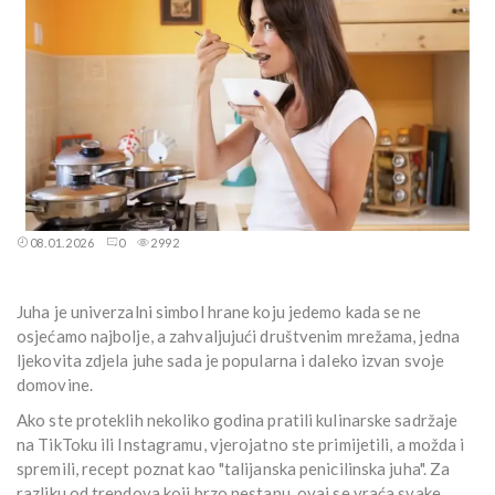
08.01.2026
0
2992
Juha je univerzalni simbol hrane koju jedemo kada se ne
osjećamo najbolje, a zahvaljujući društvenim mrežama, jedna
ljekovita zdjela juhe sada je popularna i daleko izvan svoje
domovine.
Ako ste proteklih nekoliko godina pratili kulinarske sadržaje
na TikToku ili Instagramu, vjerojatno ste primijetili, a možda i
spremili, recept poznat kao "talijanska penicilinska juha". Za
razliku od trendova koji brzo nestanu, ovaj se vraća svake