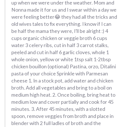
up when we were under the weather. Mom and
Nonna made it for us and I swear within a day we
were feeling better😂 they had all the tricks and
old wives tales to fix everything. I know if I can
be half the mama they were, I’ll be alright :) 4
cups organic chicken or veggie broth 6 cups
water 3 celery ribs, cut in half 3 carrot stalks,
peeled and cut in half 6 garlic cloves, whole 1
whole onion, yellow or white 1tsp salt 1-2tbsp
chicken bouillon (optional) Pastina, orzo, Ditalini
pasta of your choice Sprinkle with Parmesan
cheese 1. In a stock pot, add water and chicken
broth. Add all vegetables and bring to a boil on
medium high heat. 2. Once boiling, bring heat to
medium low and cover partially and cook for 45
minutes. 3. After 45 minutes, with a slotted
spoon, remove veggies from broth and place in
blender with 2 full ladles of broth and the