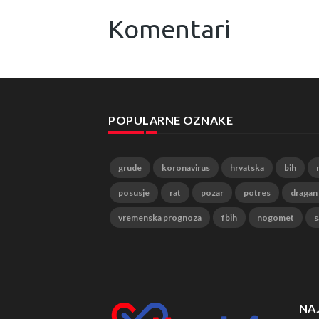
Komentari
POPULARNE OZNAKE
grude
koronavirus
hrvatska
bih
posusje
rat
pozar
potres
dragan
vremenska prognoza
fbih
nogomet
s
NA