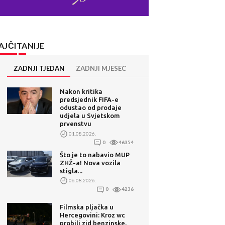
AJČITANIJE
ZADNJI TJEDAN
ZADNJI MJESEC
Nakon kritika
predsjednik FIFA-e
odustao od prodaje
udjela u Svjetskom
prvenstvu
01.08.2026.
0
46354
Što je to nabavio MUP
ZHŽ-a! Nova vozila
stigla...
06.08.2026.
0
4236
Filmska pljačka u
Hercegovini: Kroz wc
probili zid benzinske,