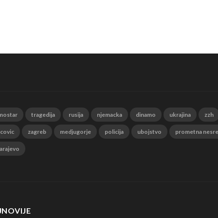
mostar
tragedija
rusija
njemacka
dinamo
ukrajina
zzh
 covic
zagreb
medjugorje
policija
ubojstvo
prometna nesr
arajevo
JNOVIJE