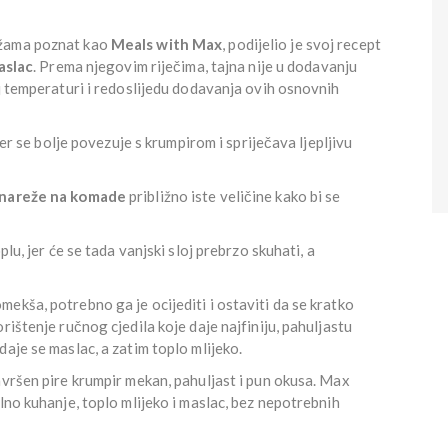
ežama poznat kao
Meals with Max
, podijelio je svoj recept
aslac
. Prema njegovim riječima, tajna nije u dodavanju
oj temperaturi i redoslijedu dodavanja ovih osnovnih
jer se bolje povezuje s krumpirom i spriječava ljepljivu
 nareže na komade
približno iste veličine kako bi se
lu, jer će se tada vanjski sloj prebrzo skuhati, a
ekša, potrebno ga je ocijediti i ostaviti da se kratko
rištenje ručnog cjedila koje daje najfiniju, pahuljastu
aje se maslac, a zatim toplo mlijeko.
avršen pire krumpir mekan, pahuljast i pun okusa. Max
lno kuhanje, toplo mlijeko i maslac, bez nepotrebnih