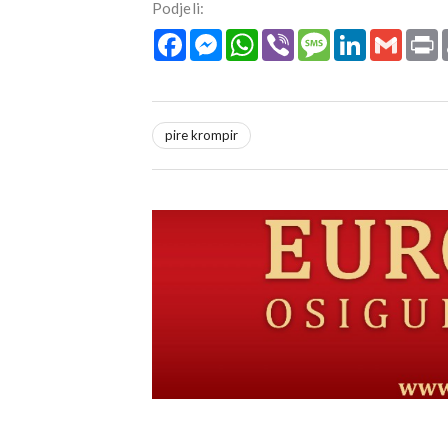
Podjeli:
Facebook
Messenger
WhatsApp
Viber
Message
LinkedIn
Gmail
P
pire krompir