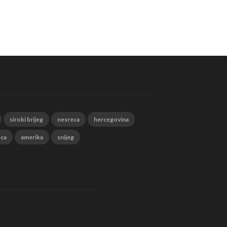
siroki brijeg
nesreca
hercegovina
eca
amerika
snijeg