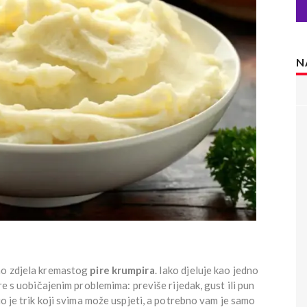
N
kao zdjela kremastog
pire krumpira
. Iako djeluje kao jedno
re s uobičajenim problemima: previše rijedak, gust ili pun
io je trik koji svima može uspjeti, a potrebno vam je samo