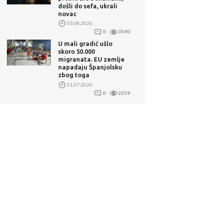
došli do sefa, ukrali
novac
03.08.2026.
0
3540
U mali gradić ušlo
skoro 50.000
migranata. EU zemlje
napadaju Španjolsku
zbog toga
31.07.2026.
0
2259