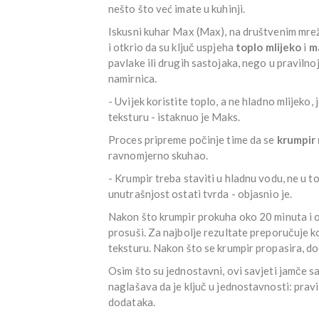
nešto što već imate u kuhinji.
Iskusni kuhar Max (Max), na društvenim mr
i otkrio da su ključ uspjeha
toplo mlijeko
i
m
pavlake ili drugih sastojaka, nego u praviln
namirnica.
- Uvijek koristite toplo, a ne hladno mlijeko, 
teksturu - istaknuo je Maks.
Proces pripreme počinje time da se
krumpir
ravnomjerno skuhao.
- Krumpir treba staviti u hladnu vodu, ne u top
unutrašnjost ostati tvrda - objasnio je.
Nakon što krumpir prokuha oko 20 minuta i om
prosuši. Za najbolje rezultate preporučuje ko
teksturu. Nakon što se krumpir propasira, dod
Osim što su jednostavni, ovi savjeti jamče s
naglašava da je ključ u jednostavnosti: pravi
dodataka.