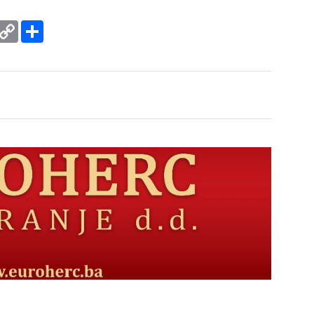
rint
Copy
Podijeli
Link