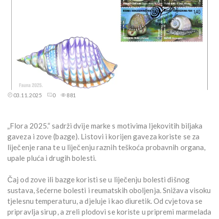
03.11.2025
0
881
„Flora 2025.“ sadrži dvije marke s motivima ljekovitih biljaka
gaveza i zove (bazge). Listovi i korijen gaveza koriste se za
liječenje rana te u liječenju raznih teškoća probavnih organa,
upale pluća i drugih bolesti.
Čaj od zove ili bazge koristi se u liječenju bolesti dišnog
sustava, šećerne bolesti i reumatskih oboljenja. Snižava visoku
tjelesnu temperaturu, a djeluje i kao diuretik. Od cvjetova se
pripravlja sirup, a zreli plodovi se koriste u pripremi marmelada