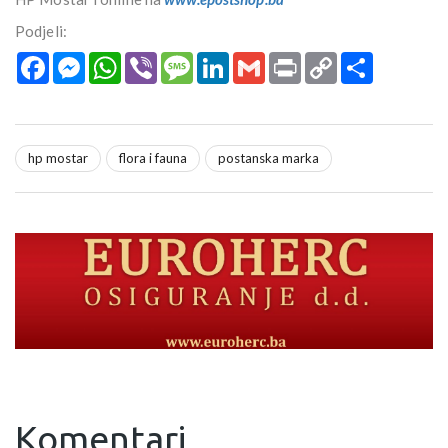
Podjeli:
Facebook
Messenger
WhatsApp
Viber
Message
LinkedIn
Gmail
Print
Copy
Podijeli
Link
hp mostar
flora i fauna
postanska marka
Komentari