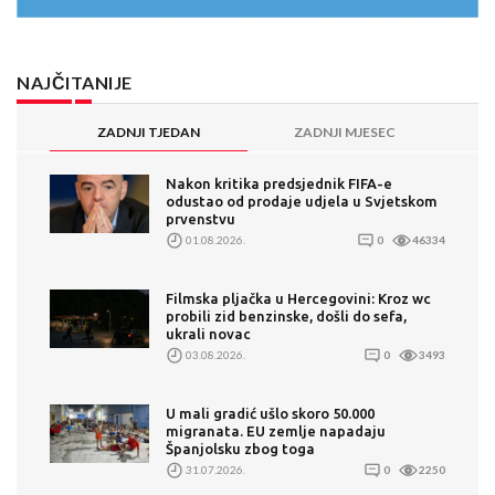
NAJČITANIJE
ZADNJI TJEDAN
ZADNJI MJESEC
Nakon kritika predsjednik FIFA-e
odustao od prodaje udjela u Svjetskom
prvenstvu
01.08.2026.
0
46334
Filmska pljačka u Hercegovini: Kroz wc
probili zid benzinske, došli do sefa,
ukrali novac
03.08.2026.
0
3493
U mali gradić ušlo skoro 50.000
migranata. EU zemlje napadaju
Španjolsku zbog toga
31.07.2026.
0
2250