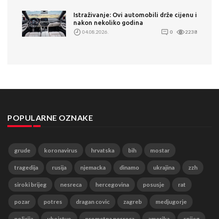
Istraživanje: Ovi automobili drže cijenu i
nakon nekoliko godina
04.08.2026.
0
2238
POPULARNE OZNAKE
grude
koronavirus
hrvatska
bih
mostar
tragedija
rusija
njemacka
dinamo
ukrajina
zzh
siroki brijeg
nesreca
hercegovina
posusje
rat
pozar
potres
dragan covic
zagreb
medjugorje
policija
ubojstvo
prometna nesreca
amerika
snijeg