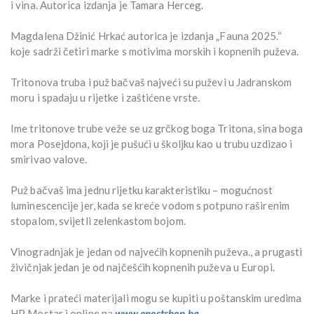
i vina. Autorica izdanja je Tamara Herceg.
Magdalena Džinić Hrkać autorica je izdanja „Fauna 2025.“
koje sadrži četiri marke s motivima morskih i kopnenih puževa.
Tritonova truba i puž bačvaš najveći su puževi u Jadranskom
moru i spadaju u rijetke i zaštićene vrste.
Ime tritonove trube veže se uz grčkog boga Tritona, sina boga
mora Posejdona, koji je pušući u školjku kao u trubu uzdizao i
smirivao valove.
Puž bačvaš ima jednu rijetku karakteristiku – mogućnost
luminescencije jer, kada se kreće vodom s potpuno raširenim
stopalom, svijetli zelenkastom bojom.
Vinogradnjak je jedan od najvećih kopnenih puževa., a prugasti
živičnjak jedan je od najčešćih kopnenih puževa u Europi.
Marke i prateći materijali mogu se kupiti u poštanskim uredima
HP Mostar i online na
www.epostshop.ba