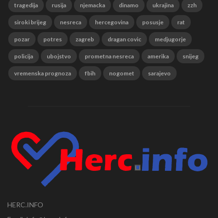
tragedija
rusija
njemacka
dinamo
ukrajina
zzh
siroki brijeg
nesreca
hercegovina
posusje
rat
pozar
potres
zagreb
dragan covic
medjugorje
policija
ubojstvo
prometna nesreca
amerika
snijeg
vremenska prognoza
fbih
nogomet
sarajevo
HERC.INFO