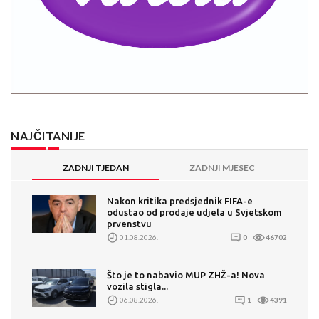
NAJČITANIJE
ZADNJI TJEDAN
ZADNJI MJESEC
Nakon kritika predsjednik FIFA-e
odustao od prodaje udjela u Svjetskom
prvenstvu
01.08.2026.
0
46702
Što je to nabavio MUP ZHŽ-a! Nova
vozila stigla...
06.08.2026.
1
4391