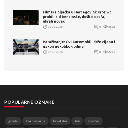
Filmska pljačka u Hercegovini: Kroz wc
probili zid benzinske, došli do sefa,
ukrali novac
03.08.2026.
0
3582
Istraživanje: Ovi automobili drže cijenu i
nakon nekoliko godina
04.08.2026.
0
2279
POPULARNE OZNAKE
grude
koronavirus
hrvatska
bih
mostar