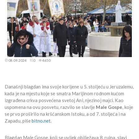
08.09.2024
0
4650
Današnji blagdan ima svoje korijene u 5. stoljeću u Jeruzalemu,
kada je na mjestu koje se smatra Marijinom rodnom kućom
izgrađena crkva posvećena svetoj Ani, njezinoj majci. Kao
uspomena na ovu posvetu, razvilo se slavlje
Male Gospe
, koje
se prvo proširilo na kršćanskom Istoku, a od 7. stoljeća i na
Zapadu, piše
bitno.net
.
Blagdan Male Gospe, koji se uvijek obilježava 8. rujna, slavi