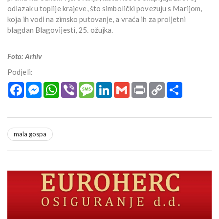
odlazak u toplije krajeve, što simbolički povezuju s Marijom,
koja ih vodi na zimsko putovanje, a vraća ih za proljetni
blagdan Blagovijesti, 25. ožujka.
Foto: Arhiv
Podjeli:
Facebook
Messenger
WhatsApp
Viber
Message
LinkedIn
Gmail
Print
Copy
Podijeli
Link
mala gospa