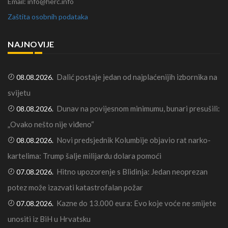
Email: info@herc.info
Zaštita osobnih podataka
NAJNOVIJE
Dalić postaje jedan od najplaćenijih izbornika na
08.08.2026.
svijetu
Dunav na povijesnom minimumu, bunari presušili:
08.08.2026.
„Ovako nešto nije viđeno“
Novi predsjednik Kolumbije objavio rat narko-
08.08.2026.
kartelima: Trump šalje milijardu dolara pomoći
Hitno upozorenje s Blidinja: Jedan neoprezan
07.08.2026.
potez može izazvati katastrofalan požar
Kazne do 13.000 eura: Evo koje voće ne smijete
07.08.2026.
unositi iz BiH u Hrvatsku