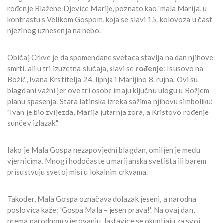
rođenje Blažene Djevice Marije, poznato kao 'mala Marija', u
kontrastu s Velikom Gospom, koja se slavi 15. kolovoza u čast
njezinog uznesenja na nebo.
Običaj Crkve je da spomendane svetaca stavlja na dan njihove
smrti, ali u tri izuzetna slučaja, slavi se
rođenje
: Isusovo na
Božić, Ivana Krstitelja 24. lipnja i Marijino 8. rujna. Ovi su
blagdani važni jer ove tri osobe imaju ključnu ulogu u Božjem
planu spasenja. Stara latinska izreka sažima njihovu simboliku:
"Ivan je bio zvijezda, Marija jutarnja zora, a Kristovo rođenje
sunčev izlazak."
Iako je Mala Gospa nezapovjedni blagdan, omiljen je među
vjernicima. Mnogi hodočaste u marijanska svetišta ili barem
prisustvuju svetoj misi u lokalnim crkvama.
Također, Mala Gospa označava dolazak jeseni, a narodna
poslovica kaže: 'Gospa Mala – jesen prava!'. Na ovaj dan,
prema narodnom vjerovanju, lastavice se okupljaju za svoj