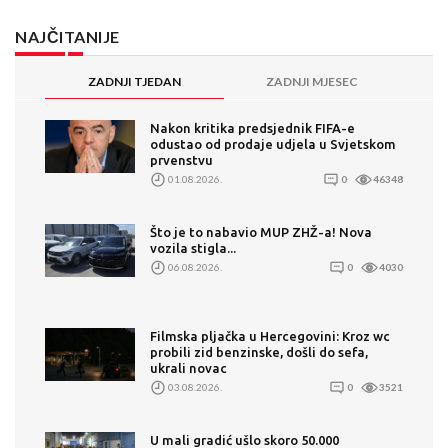
NAJČITANIJE
ZADNJI TJEDAN
ZADNJI MJESEC
Nakon kritika predsjednik FIFA-e
odustao od prodaje udjela u Svjetskom
prvenstvu
01.08.2026.
0
46348
Što je to nabavio MUP ZHŽ-a! Nova
vozila stigla...
06.08.2026.
0
4030
Filmska pljačka u Hercegovini: Kroz wc
probili zid benzinske, došli do sefa,
ukrali novac
03.08.2026.
0
3521
U mali gradić ušlo skoro 50.000