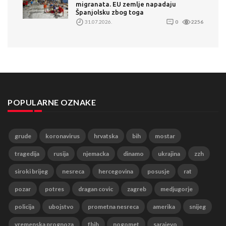
migranata. EU zemlje napadaju
Španjolsku zbog toga
31.07.2026.
0
2256
POPULARNE OZNAKE
grude
koronavirus
hrvatska
bih
mostar
tragedija
rusija
njemacka
dinamo
ukrajina
zzh
siroki brijeg
nesreca
hercegovina
posusje
rat
pozar
potres
dragan covic
zagreb
medjugorje
policija
ubojstvo
prometna nesreca
amerika
snijeg
vremenska prognoza
fbih
nogomet
sarajevo