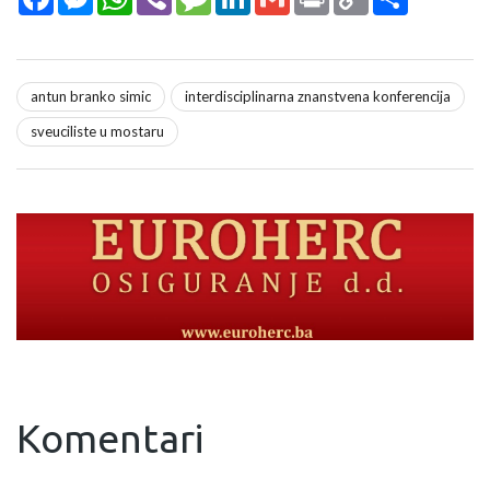
Link
antun branko simic
interdisciplinarna znanstvena konferencija
sveuciliste u mostaru
Komentari