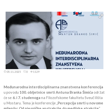
05.11.2025
0
1129
Međunarodna interdisciplinarna znanstvena konferencija
u povodu
100. obljetnice smrti Antuna Branka Šimića
održat
će se
6. i 7. studenoga
na Filozofskome fakultetu Sveučilišta
u Mostaru. Tema je konferencije „
Percepcija smrti u novome
mileniju: Od pjesničke apstrakcije do medijske atrakcije
“.