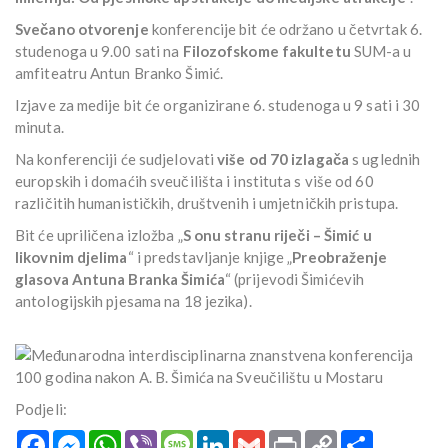
Svečano otvorenje
konferencije bit će održano u četvrtak 6.
studenoga u 9.00 sati na
Filozofskome fakultetu
SUM-a u
amfiteatru Antun Branko Šimić.
Izjave za medije bit će organizirane 6. studenoga u 9 sati i 30
minuta.
Na konferenciji će sudjelovati
više od 70 izlagača
s uglednih
europskih i domaćih sveučilišta i instituta s više od 60
različitih humanističkih, društvenih i umjetničkih pristupa.
Bit će upriličena izložba „
S onu stranu riječi – Šimić u
likovnim djelima
“ i predstavljanje knjige „
Preobraženje
glasova Antuna Branka Šimića
“ (prijevodi Šimićevih
antologijskih pjesama na 18 jezika).
Podjeli:
Facebook
Messenger
WhatsApp
Viber
Message
LinkedIn
Gmail
Print
Copy
Podijeli