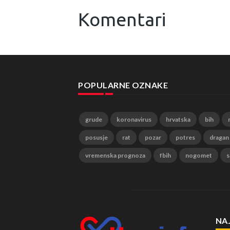
Komentari
POPULARNE OZNAKE
grude
koronavirus
hrvatska
bih
posusje
rat
pozar
potres
dragan
vremenska prognoza
fbih
nogomet
s
NA