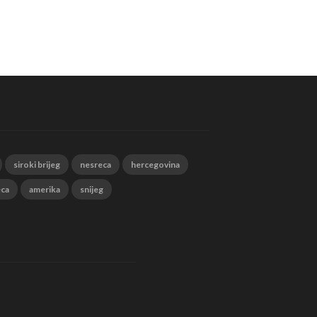
siroki brijeg
nesreca
hercegovina
eca
amerika
snijeg