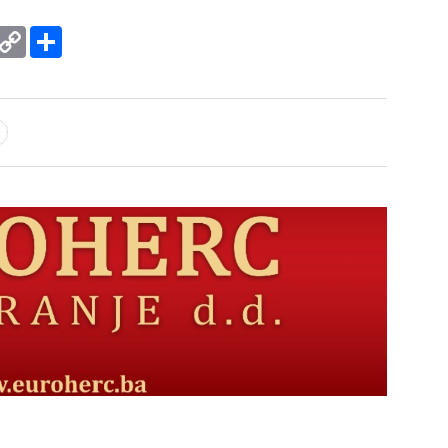
rint
Copy
Podijeli
Link