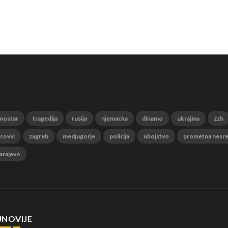
mostar
tragedija
rusija
njemacka
dinamo
ukrajina
zzh
 covic
zagreb
medjugorje
policija
ubojstvo
prometna nesr
arajevo
JNOVIJE