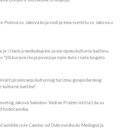
e Puteva sv. Jakova koja vodi prema svetištu sv. Jakova u
 je i članica međuskupine za europsku kulturnu baštinu,
 o "žili kucavici koja povezuje naše duše i naše bogato
inijeti promicanju kulturnog turizma, gospodarskog
 kulturne baštine”.
e svetog Jakova Samobor Vedran Pražen ističući da su
od hodočasnika.
dočasničke rute Camino od Dubrovnika do Međugorja.