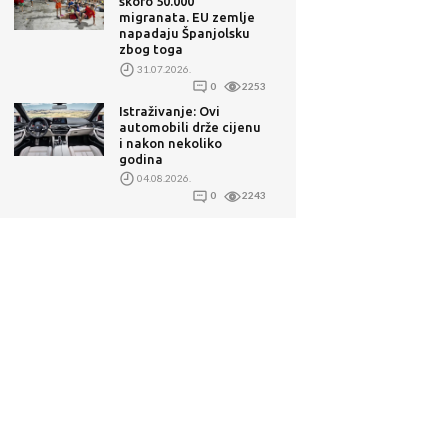
skoro 50.000
migranata. EU zemlje
napadaju Španjolsku
zbog toga
31.07.2026.
0
2253
Istraživanje: Ovi
automobili drže cijenu
i nakon nekoliko
godina
04.08.2026.
0
2243