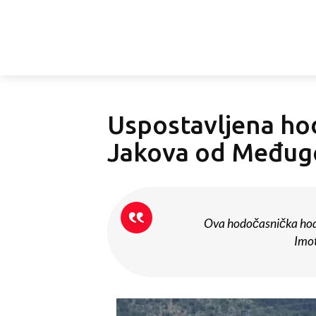
Uspostavljena hod
Jakova od Međugo
Ova hodočasnička hodn
Imot