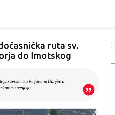
očasnička ruta sv.
rja do Imotskog
ja završit će u Vinjanima Donjim u
skome u nedjelju.