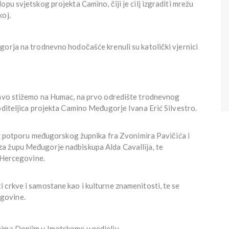
pu svjetskog projekta Camino, čiji je cilj izgraditi mrežu
koj.
gorja na trodnevno hodočašće krenuli su katolički vjernici
pravo stižemo na Humac, na prvo odredište trodnevnog
oditeljica projekta Camino Međugorje Ivana Erić Silvestro.
 uz potporu međugorskog župnika fra Zvonimira Pavičića i
a župu Međugorje nadbiskupa Alda Cavallija, te
z Hercegovine.
 crkve i samostane kao i kulturne znamenitosti, te se
govine.
nima Donjim u Imotskome u nedjelju.