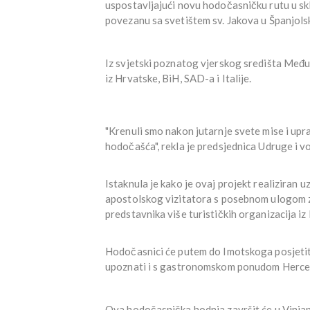
uspostavljajući novu hodočasničku rutu u sklo
povezanu sa svetištem sv. Jakova u Španjols
Iz svjetski poznatog vjerskog središta Među
iz Hrvatske, BiH, SAD-a i Italije.
"Krenuli smo nakon jutarnje svete mise i u
hodočašća", rekla je predsjednica Udruge i v
Istaknula je kako je ovaj projekt realiziran
apostolskog vizitatora s posebnom ulogom z
predstavnika više turističkih organizacija i
Hodočasnici će putem do Imotskoga posjetiti
upoznati i s gastronomskom ponudom Herce
Ova hodočasnička hodnja završit će u Vinja