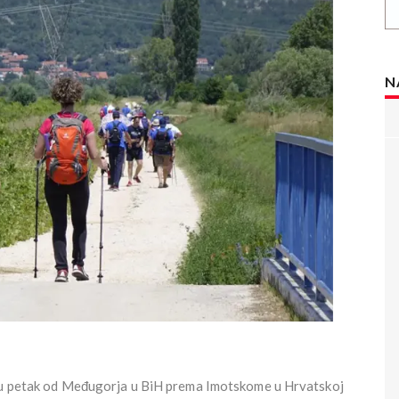
N
u u petak od Međugorja u BiH prema Imotskome u Hrvatskoj