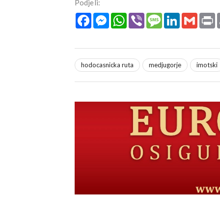
Podjeli:
Facebook
Messenger
WhatsApp
Viber
Message
LinkedIn
Gmail
P
hodocasnicka ruta
medjugorje
imotski