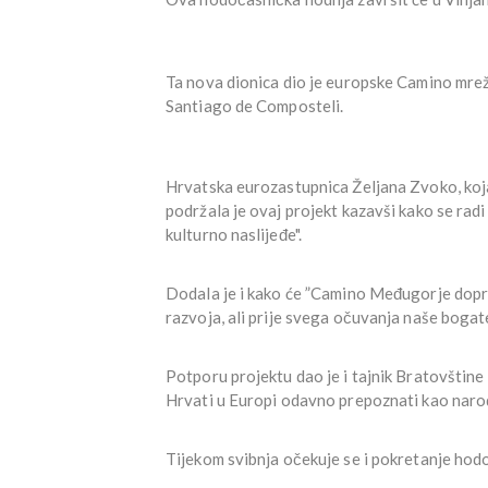
Ta nova dionica dio je europske Camino mrež
Santiago de Composteli.
Hrvatska eurozastupnica Željana Zvoko, koja
podržala je ovaj projekt kazavši kako se radi
kulturno naslijeđe".
Dodala je i kako će ”Camino Međugorje dopr
razvoja, ali prije svega očuvanja naše bogate
Potporu projektu dao je i tajnik Bratovštin
Hrvati u Europi odavno prepoznati kao nar
Tijekom svibnja očekuje se i pokretanje ho