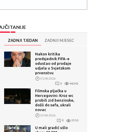
AJČITANIJE
ZADNJI TJEDAN
ZADNJI MJESEC
Nakon kritika
predsjednik FIFA-e
odustao od prodaje
udjela u Svjetskom
prvenstvu
01.08.2026.
0
46342
Filmska pljačka u
Hercegovini: Kroz wc
probili zid benzinske,
došli do sefa, ukrali
novac
03.08.2026.
0
3510
U mali gradić ušlo