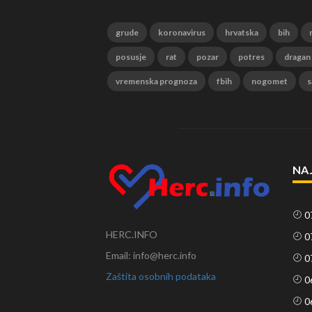
grude
koronavirus
hrvatska
bih
posusje
rat
pozar
potres
dragan
vremenska prognoza
fbih
nogomet
s
NA
0
HERC.INFO
0
Email: info@herc.info
0
Zaštita osobnih podataka
0
0