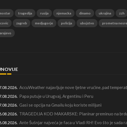
mostar
tragedija
rusija
njemacka
dinamo
ukrajina
zzh
 covic
zagreb
medjugorje
policija
ubojstvo
prometna nesr
arajevo
JNOVIJE
AccuWeather najavljuje nove ljetne vrućine, pad temperat
7.08.2026.
Papa putuje u Urugvaj, Argentinu i Peru
7.08.2026.
Gasi se opcija na Gmailu koju koriste milijuni
7.08.2026.
TRAGEDIJA KOD MAKARSKE: Planinar preminuo na brdu 
6.08.2026.
Ante Šušnjar najveća je faca u Vladi RH! Evo što je sada 
6.08.2026.