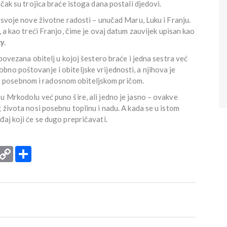
 čak su trojica braće istoga dana postali djedovi.
u svoje nove životne radosti – unučad Maru, Luku i Franju.
, a kao treći Franjo, čime je ovaj datum zauvijek upisan kao
ty
.
 povezana obitelj u kojoj šestero braće i jedna sestra već
no poštovanje i obiteljske vrijednosti, a njihova je
 posebnom i radosnom obiteljskom pričom.
u Mrkodolu već puno šire, ali jedno je jasno – ovakve
 života nosi posebnu toplinu i nadu. A kada se u istom
đaj koji će se dugo prepričavati.
rint
Copy
Podijeli
Link