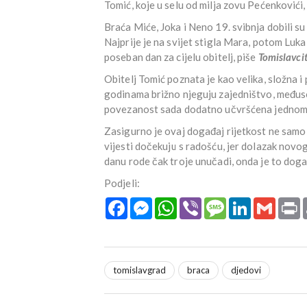
Tomić, koje u selu od milja zovu Pećenkovići,
Braća Miće, Joka i Neno 19. svibnja dobili s
Najprije je na svijet stigla Mara, potom Luka
poseban dan za cijelu obitelj, piše
Tomislavci
Obitelj Tomić poznata je kao velika, složna i
godinama brižno njeguju zajedništvo, međusob
povezanost sada dodatno učvršćena jednom
Zasigurno je ovaj događaj rijetkost ne samo 
vijesti dočekuju s radošću, jer dolazak novog
danu rode čak troje unučadi, onda je to doga
Podjeli:
Facebook
Messenger
WhatsApp
Viber
Message
LinkedIn
Gmail
P
tomislavgrad
braca
djedovi