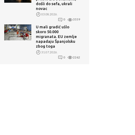
došli do sefa, ukrali
novac
03.08.2026.
0
3559
U mali gradić ušlo
skoro 50.000
migranata. EU zemlje
napadaju Španjolsku
zbog toga
31.07.2026.
0
2262