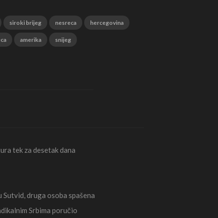
siroki brijeg
nesreca
hercegovina
eca
amerika
snijeg
ura tek za desetak dana
Sutvid, druga osoba spašena
radikalnim Srbima poručio