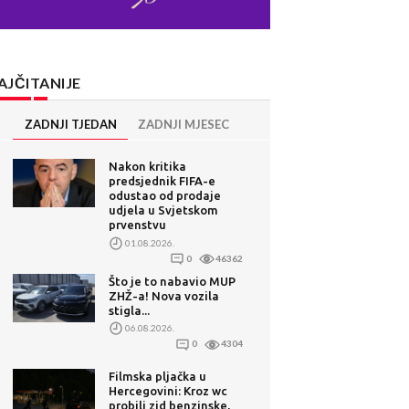
AJČITANIJE
ZADNJI TJEDAN
ZADNJI MJESEC
Nakon kritika
predsjednik FIFA-e
odustao od prodaje
udjela u Svjetskom
prvenstvu
01.08.2026.
0
46362
Što je to nabavio MUP
ZHŽ-a! Nova vozila
stigla...
06.08.2026.
0
4304
Filmska pljačka u
Hercegovini: Kroz wc
probili zid benzinske,