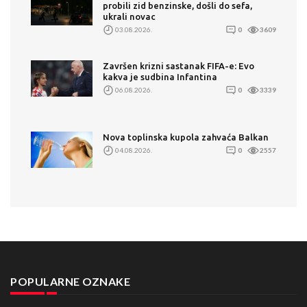
probili zid benzinske, došli do sefa,
ukrali novac
03.08.2026.
0
3609
Završen krizni sastanak FIFA-e: Evo
kakva je sudbina Infantina
06.08.2026.
0
3339
Nova toplinska kupola zahvaća Balkan
04.08.2026.
0
2557
POPULARNE OZNAKE