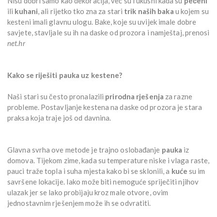
Nisu dobri samo kao dekoracija, već su i ukusni kada su
pečeni
ili
kuhani
, ali rijetko tko zna za stari
trik naših baka
u kojem su
kesteni imali glavnu ulogu. Bake, koje su uvijek imale dobre
savjete, stavljale su ih na daske od prozora i namještaj, prenosi
net.hr
Kako se riješiti pauka uz kestene?
Naši stari su često pronalazili
prirodna rješenja
za razne
probleme. Postavljanje kestena na daske od prozora je stara
praksa koja traje još od davnina.
Glavna svrha ove metode je trajno oslobađanje
pauka
iz
domova. Tijekom zime, kada su temperature niske i vlaga raste,
pauci traže topla i suha mjesta kako bi se sklonili, a
kuće
su im
savršene lokacije. Iako može biti nemoguće spriječiti njihov
ulazak jer se lako probijaju kroz male otvore, ovim
jednostavnim rješenjem može ih se odvratiti.