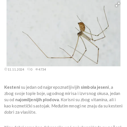
11.11.2024
0
4734
Kesteni
su jedan od najprepoznatljivijih
simbola jeseni
, a
zbog svoje tople boje, ugodnog mirisa i izvrsnog okusa, jedan
su od
najomiljenijih plodova
. Korisni su zbog vitamina, ali i
kao kozmetički sastojak. Međutim mnogi ne znaju da su kesteni
dobri za vlasište.