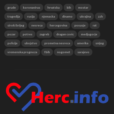
grude
koronavirus
hrvatska
bih
mostar
tragedija
rusija
njemacka
dinamo
ukrajina
zzh
siroki brijeg
nesreca
hercegovina
posusje
rat
pozar
potres
zagreb
dragan covic
medjugorje
policija
ubojstvo
prometna nesreca
amerika
snijeg
vremenska prognoza
fbih
nogomet
sarajevo