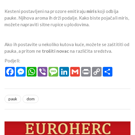
Kesteni postavljeni na prozore emitiraju
miris
koji odbija
pauke. Njihova aroma ih drži podalje. Kako biste pojačali miris,
možete napraviti sitne rupice u plodovima.
Ako ih postavite u nekoliko kutova kuće, možete se zaštititi od
pauka, a pritom ne
trošiti novac
na različita sredstva.
Podjeli:
Facebook
Messenger
WhatsApp
Viber
Message
LinkedIn
Gmail
Print
Copy
Podijeli
Link
pauk
dom