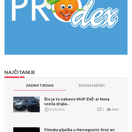
NAJČITANIJE
ZADNJI TJEDAN
ZADNJI MJESEC
Što je to nabavio MUP ZHŽ-a! Nova
vozila stigla...
06.08.2026.
1
4433
Filmska pljačka u Hercegovini: Kroz wc