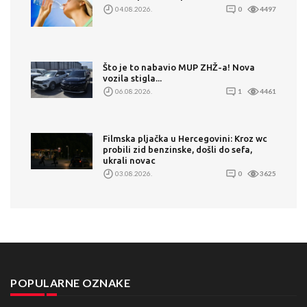
04.08.2026.
0
4497
Što je to nabavio MUP ZHŽ-a! Nova
vozila stigla...
06.08.2026.
1
4461
Filmska pljačka u Hercegovini: Kroz wc
probili zid benzinske, došli do sefa,
ukrali novac
03.08.2026.
0
3625
POPULARNE OZNAKE