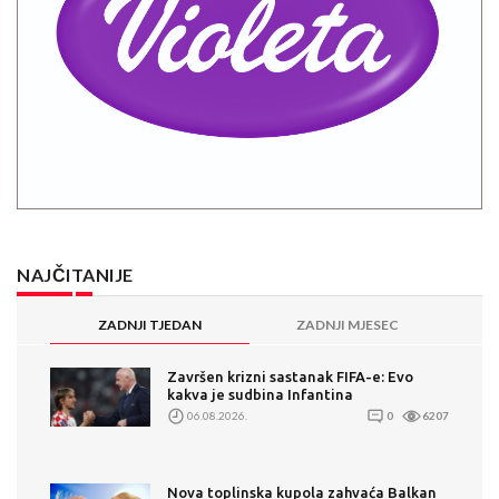
NAJČITANIJE
ZADNJI TJEDAN
ZADNJI MJESEC
Završen krizni sastanak FIFA-e: Evo
kakva je sudbina Infantina
06.08.2026.
0
6207
Nova toplinska kupola zahvaća Balkan