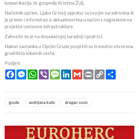
komunikacija, te gospođa Kristina Žulj.
Načelnik općine, Ljubo Grizelj zajedno sa svojim suradnicima ih
je primio i informirao o aktualnostima u općini s naglaskom na
projekte cestovne infrastrukture.
Zahvalio im je na dosadašnjoj suradnji i podršci.
Nakon sastanka u Općini Grude posjetili su trenutno otvorena
gradilišta lokalnih cesta.
Podjeli:
Facebook
Messenger
WhatsApp
Viber
Message
LinkedIn
Gmail
Print
Copy
Podijeli
Link
grude
andrijana katic
dragan covic