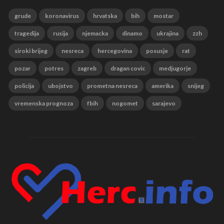
grude
koronavirus
hrvatska
bih
mostar
tragedija
rusija
njemacka
dinamo
ukrajina
zzh
siroki brijeg
nesreca
hercegovina
posusje
rat
pozar
potres
zagreb
dragan covic
medjugorje
policija
ubojstvo
prometna nesreca
amerika
snijeg
vremenska prognoza
fbih
nogomet
sarajevo