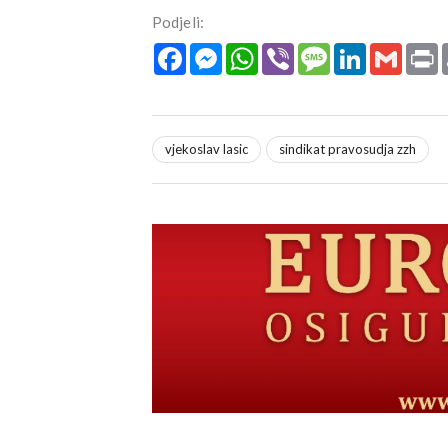
Podjeli:
Facebook
Messenger
WhatsApp
Viber
Message
LinkedIn
Gmail
P
vjekoslav lasic
sindikat pravosudja zzh