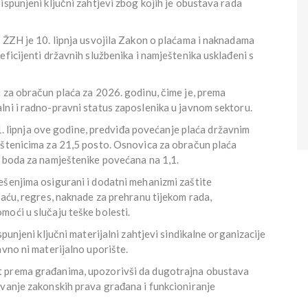
ispunjeni ključni zahtjevi zbog kojih je obustava rada
 ŽZH je 10. lipnja usvojila Zakon o plaćama i naknadama
eficijenti državnih službenika i namještenika usklađeni s
 za obračun plaća za 2026. godinu, čime je, prema
lni i radno-pravni status zaposlenika u javnom sektoru.
d 1. lipnja ove godine, predviđa povećanje plaća državnim
eštenicima za 21,5 posto. Osnovica za obračun plaća
t boda za namještenike povećana na 1,1.
ešenjima osigurani i dodatni mehanizmi zaštite
laću, regres, naknade za prehranu tijekom rada,
moći u slučaju teške bolesti.
spunjeni ključni materijalni zahtjevi sindikalne organizacije
avno ni materijalno uporište.
t prema građanima, upozorivši da dugotrajna obustava
ivanje zakonskih prava građana i funkcioniranje