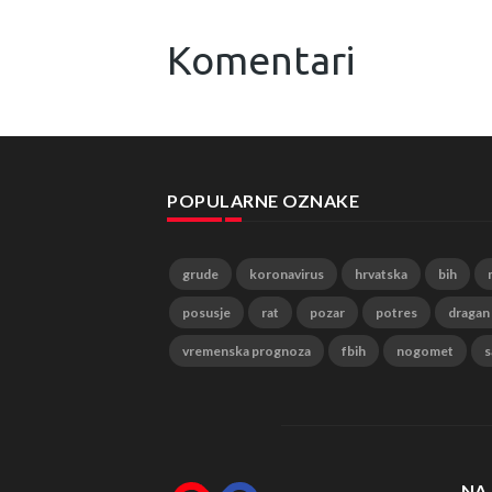
Komentari
POPULARNE OZNAKE
grude
koronavirus
hrvatska
bih
posusje
rat
pozar
potres
dragan
vremenska prognoza
fbih
nogomet
s
NA