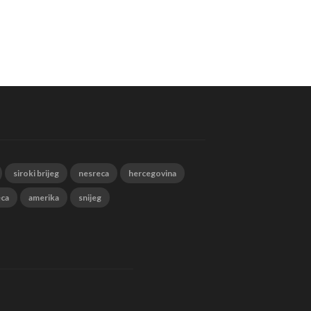
siroki brijeg
nesreca
hercegovina
eca
amerika
snijeg