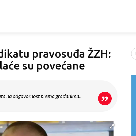
ndikatu pravosuđa ŽZH:
 plaće su povećane
kata na odgovornost prema građanima..