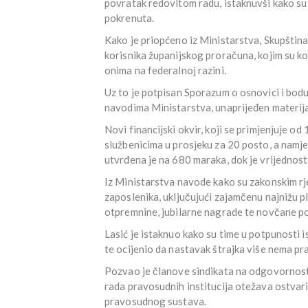
povratak redovitom radu, istaknuvši kako su 
pokrenuta.
Kako je priopćeno iz Ministarstva, Skupština
korisnika županijskog proračuna, kojim su ko
onima na federalnoj razini.
Uz to je potpisan Sporazum o osnovici i bodu
navodima Ministarstva, unaprijeđen materija
Novi financijski okvir, koji se primjenjuje o
službenicima u prosjeku za 20 posto, a namj
utvrđena je na 680 maraka, dok je vrijednos
Iz Ministarstva navode kako su zakonskim rj
zaposlenika, uključujući zajamčenu najnižu p
otpremnine, jubilarne nagrade te novčane po
Lasić je istaknuo kako su time u potpunosti i
te ocijenio da nastavak štrajka više nema pr
Pozvao je članove sindikata na odgovornos
rada pravosudnih institucija otežava ostvar
pravosudnog sustava.