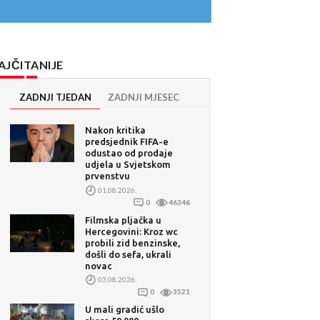
AJČITANIJE
ZADNJI TJEDAN
ZADNJI MJESEC
Nakon kritika
predsjednik FIFA-e
odustao od prodaje
udjela u Svjetskom
prvenstvu
01.08.2026.
0
46346
Filmska pljačka u
Hercegovini: Kroz wc
probili zid benzinske,
došli do sefa, ukrali
novac
03.08.2026.
0
3521
U mali gradić ušlo