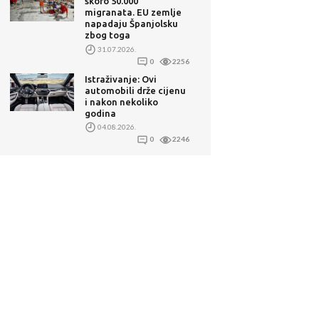
skoro 50.000
migranata. EU zemlje
napadaju Španjolsku
zbog toga
31.07.2026.
0
2256
Istraživanje: Ovi
automobili drže cijenu
i nakon nekoliko
godina
04.08.2026.
0
2246