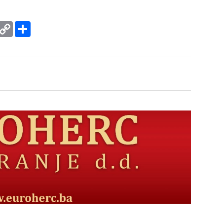
rint
Copy
Podijeli
Link