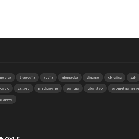
mostar
tragedija
rusija
njemacka
dinamo
ukrajina
zzh
 covic
zagreb
medjugorje
policija
ubojstvo
prometna nesr
arajevo
JNOVIJE