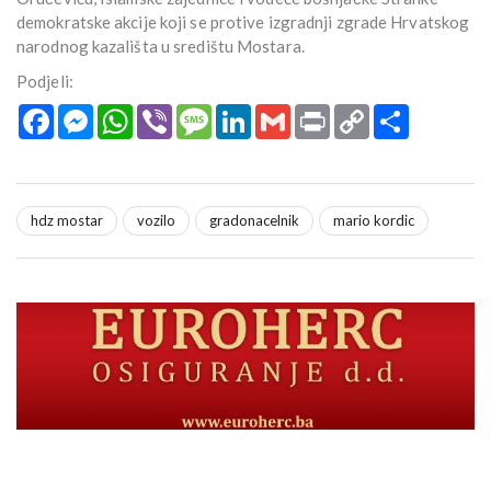
demokratske akcije koji se protive izgradnji zgrade Hrvatskog
narodnog kazališta u središtu Mostara.
Podjeli:
Facebook
Messenger
WhatsApp
Viber
Message
LinkedIn
Gmail
Print
Copy
Podijeli
Link
hdz mostar
vozilo
gradonacelnik
mario kordic