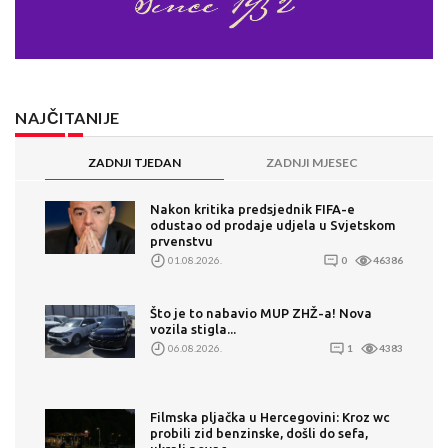
NAJČITANIJE
ZADNJI TJEDAN
ZADNJI MJESEC
Nakon kritika predsjednik FIFA-e
odustao od prodaje udjela u Svjetskom
prvenstvu
01.08.2026.
0
46386
Što je to nabavio MUP ZHŽ-a! Nova
vozila stigla...
06.08.2026.
1
4383
Filmska pljačka u Hercegovini: Kroz wc
probili zid benzinske, došli do sefa,