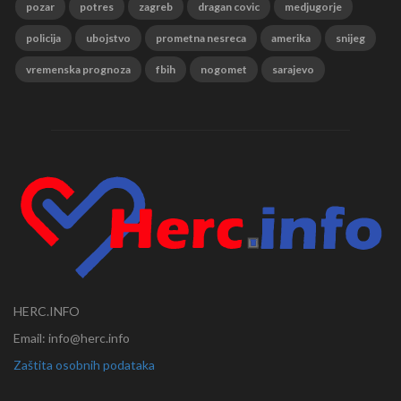
pozar
potres
zagreb
dragan covic
medjugorje
policija
ubojstvo
prometna nesreca
amerika
snijeg
vremenska prognoza
fbih
nogomet
sarajevo
HERC.INFO
Email: info@herc.info
Zaštita osobnih podataka