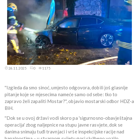
26.11.2025
0
1175
''Izgleda da smo sinoć, umjesto odgovora, dobili još glasnije
pitanje koje se mjesecima nameće samo od sebe: tko to
zapravo želi zapaliti Mostar?'', objavio mostarski odbor HDZ-a
BiH.
''Dok se u ovoj državi vodi skoro pa 'sigurnosno-obavještajna
operacija' zbog naljepnice na stupu javne rasvjete, dok se
danima snimaju tuđi travnjaci i vrše inspekcijske racije nad
banalnostima – u stvarnom svijetu gori službeno vozilo