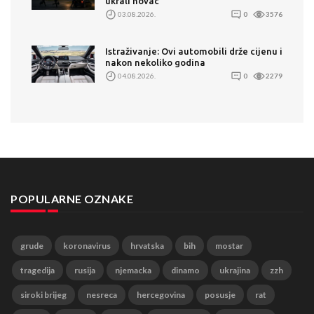
ukrali novac
03.08.2026.
0
3576
Istraživanje: Ovi automobili drže cijenu i
nakon nekoliko godina
04.08.2026.
0
2279
POPULARNE OZNAKE
grude
koronavirus
hrvatska
bih
mostar
tragedija
rusija
njemacka
dinamo
ukrajina
zzh
siroki brijeg
nesreca
hercegovina
posusje
rat