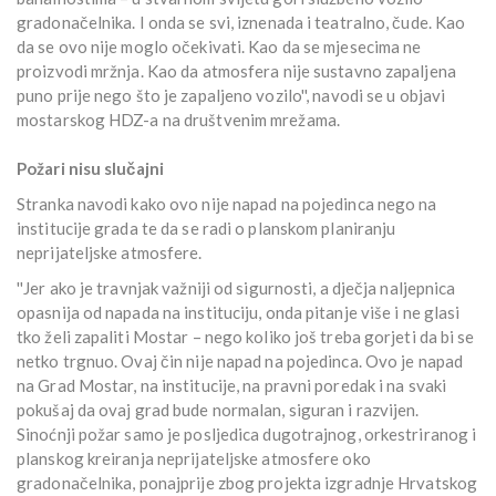
gradonačelnika. I onda se svi, iznenada i teatralno, čude. Kao
da se ovo nije moglo očekivati. Kao da se mjesecima ne
proizvodi mržnja. Kao da atmosfera nije sustavno zapaljena
puno prije nego što je zapaljeno vozilo'', navodi se u objavi
mostarskog HDZ-a na društvenim mrežama.
Požari nisu slučajni
Stranka navodi kako ovo nije napad na pojedinca nego na
institucije grada te da se radi o planskom planiranju
neprijateljske atmosfere.
''Jer ako je travnjak važniji od sigurnosti, a dječja naljepnica
opasnija od napada na instituciju, onda pitanje više i ne glasi
tko želi zapaliti Mostar – nego koliko još treba gorjeti da bi se
netko trgnuo. Ovaj čin nije napad na pojedinca. Ovo je napad
na Grad Mostar, na institucije, na pravni poredak i na svaki
pokušaj da ovaj grad bude normalan, siguran i razvijen.
Sinoćnji požar samo je posljedica dugotrajnog, orkestriranog i
planskog kreiranja neprijateljske atmosfere oko
gradonačelnika, ponajprije zbog projekta izgradnje Hrvatskog