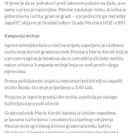
Vrijeme je da se jednakost pred zakonom pokaže na djelu, a ne
samo u press priopćenjima. Mostar zaslužuje istinu. A istina je
jednostavna i očita: grad se gradi – a pojedinci bi ga najradije
zapalili'', objavio je Gradski odbor Grada Mostara HDZ-a BiH.
Kampanja mržnje
Ispred obiteljske kuće u noći na srijedu zapaljeno je službeno
vozilo koje koristi gradonačelnik Mostara Mario Kordić koji je
u prvom reagiranju istaknuo da će zatražiti policijsku zaštitu
nakon vrhunca 'kampanje mržnje' koja se vodi protiv njega
mjesecima.
Prema policijskome izvješću nepoznati počinitelji su zapalili
vozilo Škoda, što im je prijavljeno u 3.40 sati.
Potpuno je izgorio prednji dio vozila, a policija po nalogu
tužiteljstva provodi očevid.
Gradonačelnik Mario Kordić danima je izložen napadima,
prijavama tužiteljstvu i osudama bošnjačkog udruženja
Mostarski krug bliskog bivšem gradonačelniku Safetu
Oručeviću, Islamske zajednice i vodeće bošnjačke Stranke