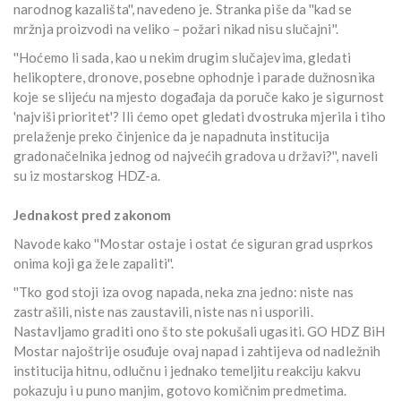
narodnog kazališta'', navedeno je. Stranka piše da ''kad se
mržnja proizvodi na veliko – požari nikad nisu slučajni''.
''Hoćemo li sada, kao u nekim drugim slučajevima, gledati
helikoptere, dronove, posebne ophodnje i parade dužnosnika
koje se slijeću na mjesto događaja da poruče kako je sigurnost
'najviši prioritet'? Ili ćemo opet gledati dvostruka mjerila i tiho
prelaženje preko činjenice da je napadnuta institucija
gradonačelnika jednog od najvećih gradova u državi?'', naveli
su iz mostarskog HDZ-a.
Jednakost pred zakonom
Navode kako ''Mostar ostaje i ostat će siguran grad usprkos
onima koji ga žele zapaliti''.
''Tko god stoji iza ovog napada, neka zna jedno: niste nas
zastrašili, niste nas zaustavili, niste nas ni usporili.
Nastavljamo graditi ono što ste pokušali ugasiti. GO HDZ BiH
Mostar najoštrije osuđuje ovaj napad i zahtijeva od nadležnih
institucija hitnu, odlučnu i jednako temeljitu reakciju kakvu
pokazuju i u puno manjim, gotovo komičnim predmetima.