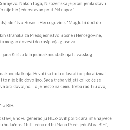
 Sarajevo. Nakon toga, Nizozemska je promijenila stav i
 nije bio jednostavan politički napor.“
edsjedništvo Bosne i Hercegovine: "Moglo bi doći do
skih stranaka za Predsjedništvo Bosne i Hercegovine,
ata mogao dovesti do rasipanja glasova.
rjana Krišto bila jedina kandidatkinja hrvatskog
na kandidatkinja. Hrvati su tada odustali od pluralizma i
i to nije bilo dovoljno. Sada treba vidjeti koliko će se
ova biti dovoljno. To je nešto na čemu treba raditi u ovoj
Z-a BiH.
edstavlja novu generaciju HDZ-ovih političara, ima najveće
 u budućnosti biti jedna od tri člana Predsjedništva BiH“,