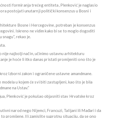
nosti formiranja trećeg entiteta, Plenković je naglasio
ora postojati unutarnji politički konsenzus u Bosni i
arhitekture Bosne i Hercegovine, potreban je konsenzus
rcegovini. Iskreno ne vidim kako bi se to moglo dogoditi
u snagu“, rekao je.
uta.
o nije najbolji način, učinimo ustavnu arhitekturu
anje je hoće li itko danas pristati promijeniti ono što je
a kroz Izborni zakon i ograničene ustavne amandmane.
modela u kojem će svi biti zastupljeni, kao što je bila
ndmane na Ustav.“
vjua, Plenković je pokušao objasniti stav Hrvatske kroz
tivni narod nego Nijemci, Francuzi, Talijani ili Mađari i da
a to promijene. Ili zamislite suprotnu situaciju, da se ono