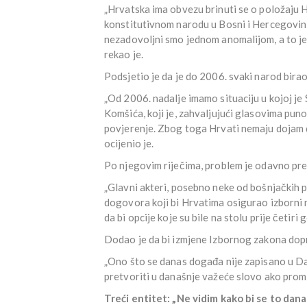
„Hrvatska ima obvezu brinuti se o položaju 
konstitutivnom narodu u Bosni i Hercegovini
nezadovoljni smo jednom anomalijom, a to je
rekao je.
Podsjetio je da je do 2006. svaki narod bira
„Od 2006. nadalje imamo situaciju u kojoj je
Komšića, koji je, zahvaljujući glasovima puno
povjerenje. Zbog toga Hrvati nemaju dojam da
ocijenio je.
Po njegovim riječima, problem je odavno prepoz
„Glavni akteri, posebno neke od bošnjačkih po
dogovora koji bi Hrvatima osigurao izborni m
da bi opcije koje su bile na stolu prije četiri 
Dodao je da bi izmjene Izbornog zakona dop
„Ono što se danas događa nije zapisano u Da
pretvoriti u današnje važeće slovo ako promi
Treći entitet: „Ne vidim kako bi se to dan