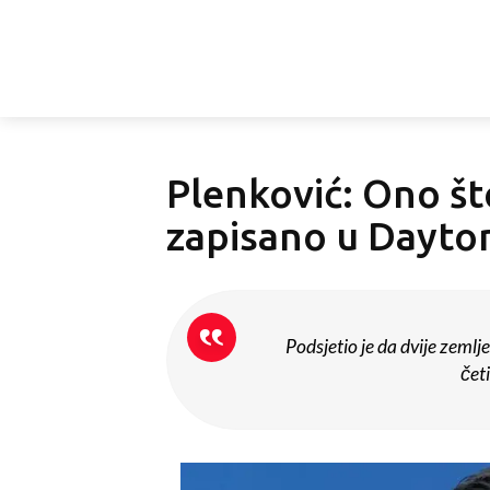
Plenković: Ono št
zapisano u Dayto
Podsjetio je da dvije zeml
četi