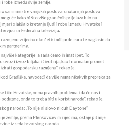
 i robe između dvije zemlje.
io sam ministre vanjskih poslova, unutarnjih poslova,
e moguće kako bi što više graničnih prijelaza bilo na
j mjeri olakšalo kretanje ljudi i robe između Hrvatske i
tervjuu za Federalnu televiziju.
 razmjenu vrijednu oko četiri milijarde eura te naglasio da
kim partnerima.
 najviše kategorije, a sada ćemo ih imati pet. To
uvoz i izvoz biljaka i životinja, kao i normalan promet
izirati gospodarsku razmjenu“, rekao je.
 kod Gradiške, navodeći da više nema nikakvih prepreka za
 se tiče Hrvatske, nema pravnih problema i da će novi
 poduzme, onda to treba biti u korist naroda“, rekao je.
skog naroda: „To nije ni slovo ni duh Daytone“
ije zemlje, prema Plenkovićevim riječima, ostaje pitanje
ovine iz reda hrvatskog naroda.