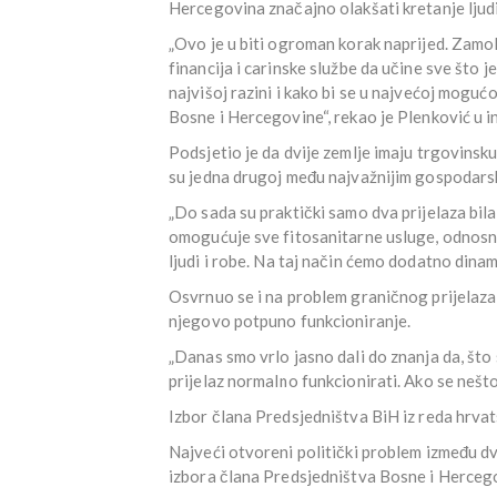
Hercegovina značajno olakšati kretanje ljudi
„Ovo je u biti ogroman korak naprijed. Zamol
financija i carinske službe da učine sve što j
najvišoj razini i kako bi se u najvećoj mogućo
Bosne i Hercegovine“, rekao je Plenković u in
Podsjetio je da dvije zemlje imaju trgovinsku
su jedna drugoj među najvažnijim gospodars
„Do sada su praktički samo dva prijelaza bila
omogućuje sve fitosanitarne usluge, odnosno 
ljudi i robe. Na taj način ćemo dodatno dinam
Osvrnuo se i na problem graničnog prijelaza
njegovo potpuno funkcioniranje.
„Danas smo vrlo jasno dali do znanja da, što
prijelaz normalno funkcionirati. Ako se nešto
Izbor člana Predsjedništva BiH iz reda hrvat
Najveći otvoreni politički problem između dv
izbora člana Predsjedništva Bosne i Herceg