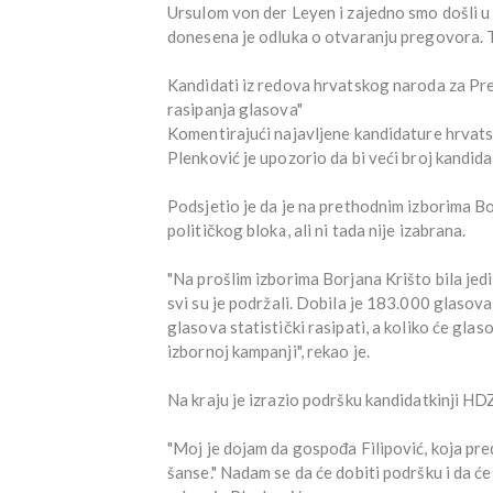
Ursulom von der Leyen i zajedno smo došli u
donesena je odluka o otvaranju pregovora. To
Kandidati iz redova hrvatskog naroda za Pr
rasipanja glasova"
Komentirajući najavljene kandidature hrvat
Plenković je upozorio da bi veći broj kandid
Podsjetio je da je na prethodnim izborima Bo
političkog bloka, ali ni tada nije izabrana.
"Na prošlim izborima Borjana Krišto bila jedi
svi su je podržali. Dobila je 183.000 glasova 
glasova statistički rasipati, a koliko će glas
izbornoj kampanji", rekao je.
Na kraju je izrazio podršku kandidatkinji HD
"Moj je dojam da gospođa Filipović, koja pr
šanse." Nadam se da će dobiti podršku i da će