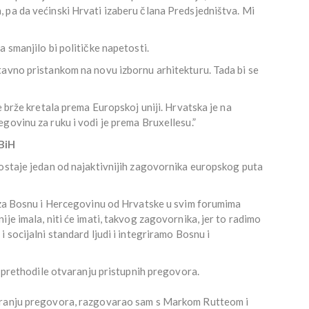
 pa da većinski Hrvati izaberu člana Predsjedništva. Mi
 smanjilo bi političke napetosti.
tavno pristankom na novu izbornu arhitekturu. Tada bi se
e brže kretala prema Europskoj uniji. Hrvatska je na
govinu za ruku i vodi je prema Bruxellesu.”
BiH
 ostaje jedan od najaktivnijih zagovornika europskog puta
e za Bosnu i Hercegovinu od Hrvatske u svim forumima
je imala, niti će imati, takvog zagovornika, jer to radimo
 socijalni standard ljudi i integriramo Bosnu i
u prethodile otvaranju pristupnih pregovora.
varanju pregovora, razgovarao sam s Markom Rutteom i