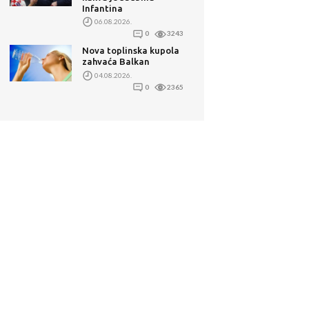
Infantina
06.08.2026.
0
3243
Nova toplinska kupola
zahvaća Balkan
04.08.2026.
0
2365