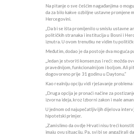
Na pitanje o sve češćim nagađanjima o moguć
da za bilo kakve ozbiljne ustavne promjene m
Hercegovini.
„Da bi se išta promijenilo u smislu ustavne 
političkih stranaka i institucija u Bosni i He
iznutra. U ovom trenutku ne vidim tu političk
Međutim, dodao je da postoje dva moguća p
„Jedan je stvoriti konsenzus i reći: možda ov
pravednijom, funkcionalnijom i boljom. Ali pit
dogovoreno prije 31 godinu u Daytonu.“
Kao realniju opciju vidi rješavanje problem
„Druga opcija je pronaći načine za postizanje 
izvorna ideja, kroz Izborni zakon i male ama
U jednom od najupečatljivijih dijelova inter
hipotetski primjer.
„Zamislimo da ovdje Hrvati nisu treći konstitu
imaju ovu situaciju. Pa, svi bi se angažirali d