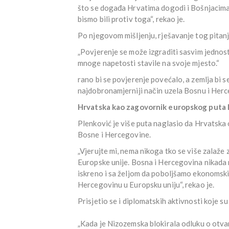
što se događa Hrvatima dogodi i Bošnjacima,
bismo bili protiv toga“, rekao je.
Po njegovom mišljenju, rješavanje tog pitanja
„Povjerenje se može izgraditi sasvim jednos
mnoge napetosti stavile na svoje mjesto.“
rano bi se povjerenje povećalo, a zemlja bi s
najdobronamjerniji način uzela Bosnu i Herce
Hrvatska kao zagovornik europskog puta 
Plenković je više puta naglasio da Hrvatska
Bosne i Hercegovine.
„Vjerujte mi, nema nikoga tko se više zalaž
Europske unije. Bosna i Hercegovina nikada ni
iskreno i sa željom da poboljšamo ekonomski i
Hercegovinu u Europsku uniju“, rekao je.
Prisjetio se i diplomatskih aktivnosti koje s
„Kada je Nizozemska blokirala odluku o ot