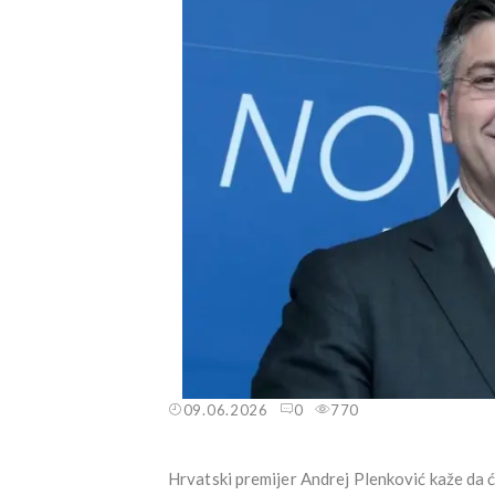
09.06.2026
0
770
Hrvatski premijer Andrej Plenković kaže da ć