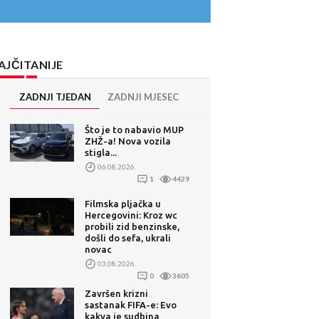
AJČITANIJE
ZADNJI TJEDAN
ZADNJI MJESEC
Što je to nabavio MUP
ZHŽ-a! Nova vozila
stigla...
06.08.2026.
1
4429
Filmska pljačka u
Hercegovini: Kroz wc
probili zid benzinske,
došli do sefa, ukrali
novac
03.08.2026.
0
3605
Završen krizni
sastanak FIFA-e: Evo
kakva je sudbina