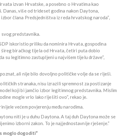
Hrvata izvan Hrvatske, a posebno o Hrvatima kao
. Danas, više od trideset godina nakon Daytona,
 izbor člana Predsjedništva iz reda hrvatskog naroda“,
o svog predstavnika.
 SDP iskoristio priliku da nominira Hrvata, gospodina
 šireg biračkog tijela od Hrvata, četiri puta dobio
 su legitimno zastupljeni u najvišem tijelu države“,
nat, ali nije bilo dovoljno političke volje da se riješi.
litičkih stranaka, nisu izrazili spremnost za postizanje
odel koji bi jamčio izbor legitimnog predstavnika. Mislim
godine mogle vrlo lako riješiti ovo“, rekao je.
rinijele većem povjerenju među narodima.
ytonu niti je u duhu Daytona. A taj duh Daytona može se
jenimo izborni zakon. To je najjednostavnije rješenje.“
as moglo dogoditi“