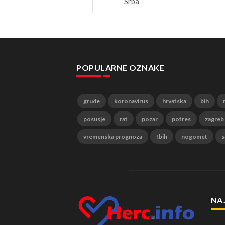
Srba
POPULARNE OZNAKE
grude
koronavirus
hrvatska
bih
posusje
rat
pozar
potres
zagreb
vremenska prognoza
fbih
nogomet
s
NA