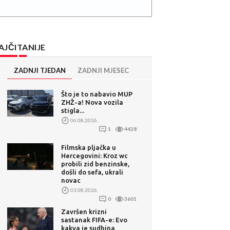
AJČITANIJE
ZADNJI TJEDAN
ZADNJI MJESEC
Što je to nabavio MUP
ZHŽ-a! Nova vozila
stigla...
06.08.2026.
1
4428
Filmska pljačka u
Hercegovini: Kroz wc
probili zid benzinske,
došli do sefa, ukrali
novac
03.08.2026.
0
3601
Završen krizni
sastanak FIFA-e: Evo
kakva je sudbina