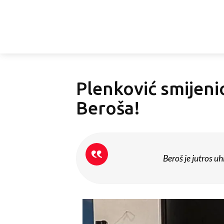
Plenković smijenio
Beroša!
Beroš je jutros u