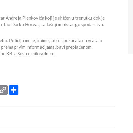
tar Andreja Plenkovića koji je uhićen u trenutku dok je
mo, bio Darko Horvat, tadašnji ministar gospodarstva.
bu. Policija mu je, naime, jutros pokucala na vrata u
e, prema prvim informacijama, bavi preplaćenom
e KB-a Sestre milosrdnice.
rint
Copy
Podijeli
Link