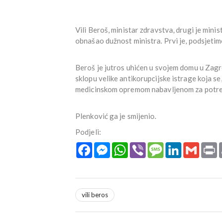
Vili Beroš, ministar zdravstva, drugi je minis
obnašao dužnost ministra. Prvi je, podsjeti
Beroš je jutros uhićen u svojem domu u Zagre
sklopu velike antikorupcijske istrage koja s
medicinskom opremom nabavljenom za potreb
Plenković ga je smijenio.
Podjeli:
Facebook
Messenger
WhatsApp
Viber
Message
LinkedIn
Gmail
P
vili beros