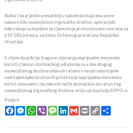
Budući da je jedini ponuditelj u takvim postupcima javne
nabave bilo osumnjičeno trgovačko društvo, operacijski
mikroskopi su kupljeni za cijenu koja je neosnovano uvećana za
619.582,64 eura, na štetu Državnog proračuna Republike
Hrvatske.
S ciljem da prikriju tragove stjecanja nepripadne imovinske
koristi, članovi zločinačkog udruženja su u ime drugog
osumnjičenog društva izdavali račune s nevjerodostojnim
sadržajem kako bi stvorili privid da je nepripadna imovinska
korist osnovano i na zakonit način doznačena na račun tog
osumnjičenog trgovačkog društva, stoji u priopćenju EPPO-a.
Podjeli:
Facebook
Messenger
WhatsApp
Viber
Message
LinkedIn
Gmail
Print
Copy
Podijeli
Link