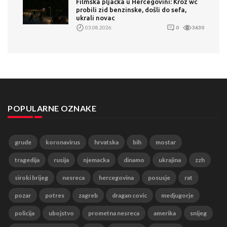
Filmska pljačka u Hercegovini: Kroz wc
probili zid benzinske, došli do sefa,
ukrali novac
03.08.2026.
0
3630
POPULARNE OZNAKE
grude
koronavirus
hrvatska
bih
mostar
tragedija
rusija
njemacka
dinamo
ukrajina
zzh
siroki brijeg
nesreca
hercegovina
posusje
rat
pozar
potres
zagreb
dragan covic
medjugorje
policija
ubojstvo
prometna nesreca
amerika
snijeg