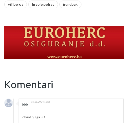
vili beros
hrvoje petrac
jrunubak
Komentari
15.11.2024 13:05
hhh
otkud njega :-D