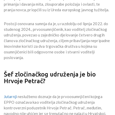
primanja i davanja mita, zlouporabe položaja i ovlasti, te
pranja novca, priopćili su iz Ureda europskog javnog tužitelja.
Postoji osnovana sumnja da je, u razdoblju od lipnja 2022. do
studenog 2024., prvoosumnjičenik, kao voditelj zločinačkog
udruženja, povezao u zajedničko djelovanje četvero drugih
članova zločinačkog udruženja, ciljem pribavljanja nepripadne
imovinske koristi za dva trgovačka društva u kojima su
osumnjičenici bili odgovorne osobe i stvarni voditelji
poslovanja.
Šef zločinačkog udruženja je bio
Hrvoje Petrač?
Jutarnji
neslužbeno doznaje da je prvoosumnjičeni kojega
EPPO označava kao voditelja zločinačkog udruženja
kontroverzni poduzetnik Hrvoje Petrač. Petrač, međutim,
navodno nije uhićen jer se trenutačno ne nalazi u Hrvatskoj.