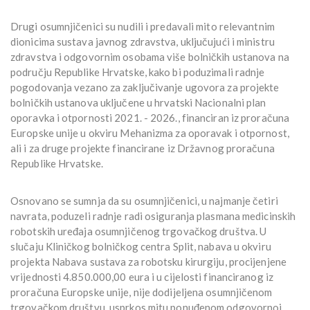
Drugi osumnjičenici su nudili i predavali mito relevantnim
dionicima sustava javnog zdravstva, uključujući i ministru
zdravstva i odgovornim osobama više bolničkih ustanova na
području Republike Hrvatske, kako bi poduzimali radnje
pogodovanja vezano za zaključivanje ugovora za projekte
bolničkih ustanova uključene u hrvatski Nacionalni plan
oporavka i otpornosti 2021. - 2026., financiran iz proračuna
Europske unije u okviru Mehanizma za oporavak i otpornost,
ali i za druge projekte financirane iz Državnog proračuna
Republike Hrvatske.
Osnovano se sumnja da su osumnjičenici, u najmanje četiri
navrata, poduzeli radnje radi osiguranja plasmana medicinskih
robotskih uređaja osumnjičenog trgovačkog društva. U
slučaju Kliničkog bolničkog centra Split, nabava u okviru
projekta Nabava sustava za robotsku kirurgiju, procijenjene
vrijednosti 4.850.000,00 eura i u cijelosti financiranog iz
proračuna Europske unije, nije dodijeljena osumnjičenom
trgovačkom društvu, usprkos mitu ponuđenom odgovornoj