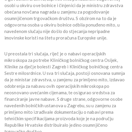
osobi u okviru ove bolnice i činjenici da je ministru zdravstva
obećana novčana nagrada u zamjenu za pogodovanje
osumnjičenom trgovačkom društvu. S obzirom na to da je
odgovorna osoba u okviru bolnice odbila ponuđeno mito, u
navedenom slučaju nije došlo do stjecanja nepripadne
imovinske koristi na štetu proračuna Europske unije.
U preostala tri slučaja, riječ je o nabavi operacijskih
mikroskopa za potrebe Kliničkog bolničkog centra Osijek,
Klinike za dječje bolesti Zagreb i Kliničkog bolničkog centra
Sestre milosrdnice. U sva tri slučaja, postoji osnovana sumnja
da je ministar zdravstva, u zamjenu za primljeno mito, izdavao
odobrenja za nabavu ovih operacijskih mikroskopa po
neosnovano uvećanim cijenama, te osigurao sredstva za
financiranje javne nabave. S druge strane, odgovorne osobe
navedenih bolničkih ustanova u Zagrebu, su u zamjenu za
primljeno mito izrađivale dokumentaciju o nabavi prema
tehničkim specifikacijama proizvoda koje je na području
Republike Hrvatske distribuiralo jedino osumnjičeno
trgovačko društvo.