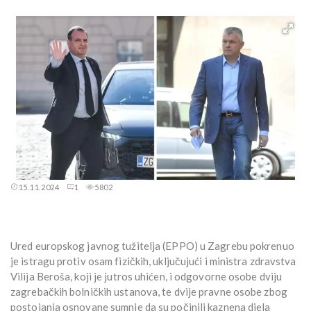
15.11.2024
1
5802
Ured europskog javnog tužitelja (EPPO) u Zagrebu pokrenuo
je istragu protiv osam fizičkih, uključujući i ministra zdravstva
Vilija Beroša, koji je jutros uhićen, i odgovorne osobe dviju
zagrebačkih bolničkih ustanova, te dvije pravne osobe zbog
postojanja osnovane sumnje da su počinili kaznena djela