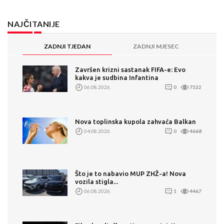
NAJČITANIJE
ZADNJI TJEDAN
ZADNJI MJESEC
Završen krizni sastanak FIFA-e: Evo
kakva je sudbina Infantina
06.08.2026.
0
7522
Nova toplinska kupola zahvaća Balkan
04.08.2026.
0
4668
Što je to nabavio MUP ZHŽ-a! Nova
vozila stigla...
06.08.2026.
1
4467