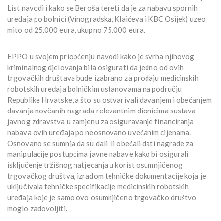
List navodi i kako se Beroša tereti da je za nabavu spornih
uređaja po bolnici (Vinogradska, Klaićeva i KBC Osijek) uzeo
mito od 25.000 eura, ukupno 75.000 eura.
EPPO u svojem priopćenju navodi kako je svrha njihovog
kriminalnog djelovanja bila osigurati da jedno od ovih
trgovačkih društava bude izabrano za prodaju medicinskih
robotskih uređaja bolničkim ustanovama na području
Republike Hrvatske, a što su ostvarivali davanjem i obećanjem
davanja novčanih nagrada relevantnim dionicima sustava
javnog zdravstva u zamjenu za osiguravanje financiranja
nabava ovih uređaja po neosnovano uvećanim cijenama.
Osnovano se sumnja da su dali ili obećali dati nagrade za
manipulacije postupcima javne nabave kako bi osigurali
isključenje tržišnog natjecanja u korist osumnjičenog
trgovačkog društva, izradom tehničke dokumentacije koja je
uključivala tehničke specifikacije medicinskih robotskih
uređaja koje je samo ovo osumnjičeno trgovačko društvo
moglo zadovoljiti.