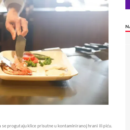
N
 se progutaju klice prisutne u kontaminiranoj hrani ili piću.