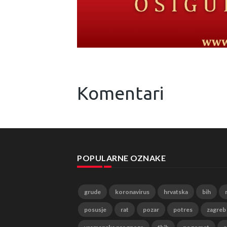
Komentari
POPULARNE OZNAKE
grude
koronavirus
hrvatska
bih
posusje
rat
pozar
potres
zagreb