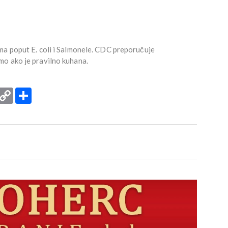
ma poput E. coli i Salmonele. CDC preporučuje
mo ako je pravilno kuhana.
rint
Copy
Podijeli
Link