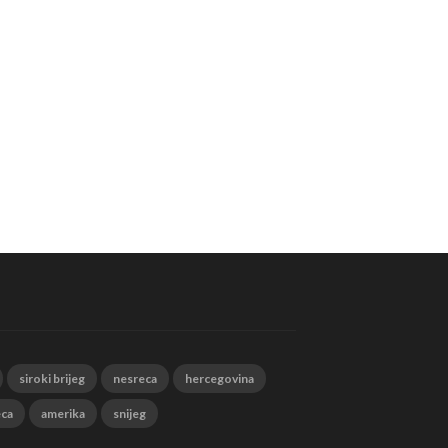
siroki brijeg
nesreca
hercegovina
eca
amerika
snijeg