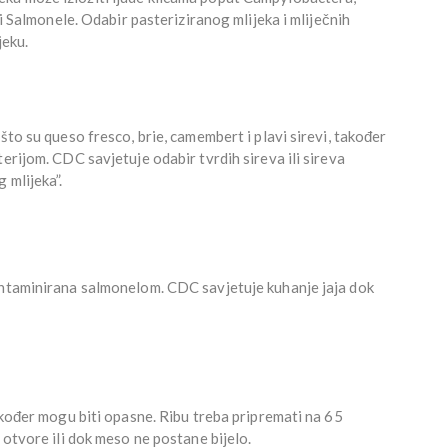
 i Salmonele. Odabir pasteriziranog mlijeka i mliječnih
jeku.
što su queso fresco, brie, camembert i plavi sirevi, također
erijom. CDC savjetuje odabir tvrdih sireva ili sireva
 mlijeka”.
ontaminirana salmonelom. CDC savjetuje kuhanje jaja dok
također mogu biti opasne. Ribu treba pripremati na 65
 otvore ili dok meso ne postane bijelo.