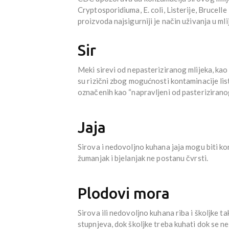
Cryptosporidiuma, E. coli, Listerije, Brucelle
proizvoda najsigurniji je način uživanja u mli
Sir
Meki sirevi od nepasteriziranog mlijeka, kao 
su rizični zbog mogućnosti kontaminacije list
označenih kao “napravljeni od pasteriziranog
Jaja
Sirova i nedovoljno kuhana jaja mogu biti k
žumanjak i bjelanjak ne postanu čvrsti.
Plodovi mora
Sirova ili nedovoljno kuhana riba i školjke 
stupnjeva, dok školjke treba kuhati dok se ne