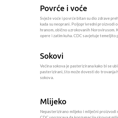
Povrće i voće
Svježe voće i povrće bitan su dio zdrave pre
kada su neoprani. Poljoprivredni proizvodi 
hranom, obično uzrokovanih Norovirusom. Kako
opere i zatim kuha. CDC savjetuje temeljito 
Sokovi
Većina sokova je pasterizirana kako bi se ubi
pasterizirani, što može dovesti do trovanja
sokova.
Mlijeko
Nepasterizirano mlijeko i mliječni proizvodi m
CDC upozorava da konzumacija sirovog mlije