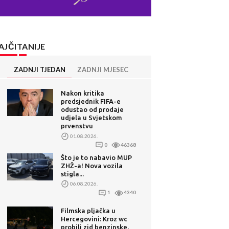
AJČITANIJE
ZADNJI TJEDAN
ZADNJI MJESEC
Nakon kritika
predsjednik FIFA-e
odustao od prodaje
udjela u Svjetskom
prvenstvu
01.08.2026.
0
46368
Što je to nabavio MUP
ZHŽ-a! Nova vozila
stigla...
06.08.2026.
1
4340
Filmska pljačka u
Hercegovini: Kroz wc
probili zid benzinske,