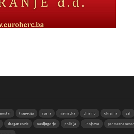
mostar
tragedija
rusija
njemacka
dinamo
ukrajina
zzh
dragan covic
medjugorje
policija
ubojstvo
prometna nesr