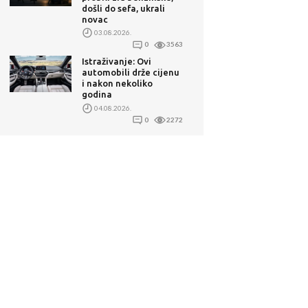
došli do sefa, ukrali
novac
03.08.2026.
0
3563
Istraživanje: Ovi
automobili drže cijenu
i nakon nekoliko
godina
04.08.2026.
0
2272