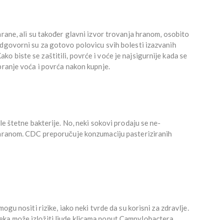
hrane, ali su također glavni izvor trovanja hranom, osobito
odgovorni su za gotovo polovicu svih bolesti izazvanih
 biste se zaštitili, povrće i voće je najsigurnije kada se
pranje voća i povrća nakon kupnje.
le štetne bakterije. No, neki sokovi prodaju se ne-
 hranom. CDC preporučuje konzumaciju pasteriziranih
ogu nositi rizike, iako neki tvrde da su korisni za zdravlje.
ka može izložiti ljude klicama poput Campylobactera,