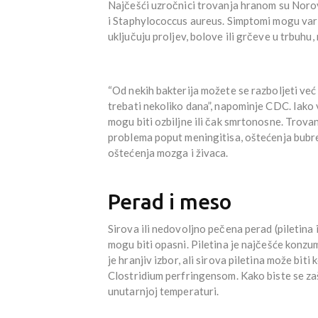
Najčešći uzročnici trovanja hranom su Noro
i Staphylococcus aureus. Simptomi mogu varira
uključuju proljev, bolove ili grčeve u trbuhu
“Od nekih bakterija možete se razboljeti ve
trebati nekoliko dana”, napominje CDC. Iako 
mogu biti ozbiljne ili čak smrtonosne. Trova
problema poput meningitisa, oštećenja bubre
oštećenja mozga i živaca.
Perad i meso
Sirova ili nedovoljno pečena perad (piletina i
mogu biti opasni. Piletina je najčešće konzum
je hranjiv izbor, ali sirova piletina može bi
Clostridium perfringensom. Kako biste se zaš
unutarnjoj temperaturi.