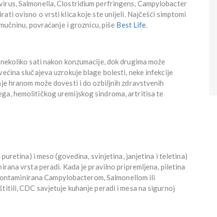
virus, Salmonella, Clostridium perfringens, Campylobacter
ti ovisno o vrsti klica koje ste unijeli. Najčešći simptomi
, mučninu, povraćanje i groznicu, piše
Best Life
.
ć nekoliko sati nakon konzumacije, dok drugima može
većina slučajeva uzrokuje blage bolesti, neke infekcije
nje hranom može dovesti i do ozbiljnih zdravstvenih
ga, hemolitičkog uremijskog sindroma, artritisa te
 puretina) i meso (govedina, svinjetina, janjetina i teletina)
irana vrsta peradi. Kada je pravilno pripremljena, piletina
ti kontaminirana Campylobacterom, Salmonellom ili
titili, CDC savjetuje kuhanje peradi i mesa na sigurnoj