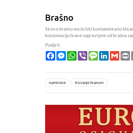
Brašno
Sirovo brašno može biti kontaminirano klica
konzumaciju hrane napravljene od brašna sa
Podjeli:
Facebook
Messenger
WhatsApp
Viber
Message
LinkedIn
Gmail
P
namirnice
trovanje hranom