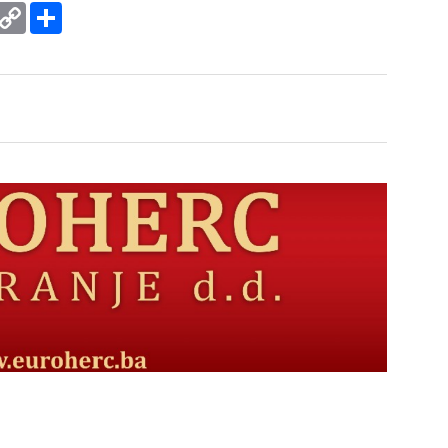
rint
Copy
Podijeli
Link