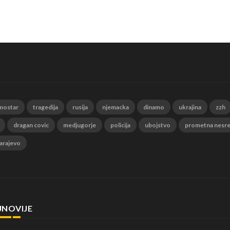
mostar
tragedija
rusija
njemacka
dinamo
ukrajina
zzh
dragan covic
medjugorje
policija
ubojstvo
prometna nesr
arajevo
JNOVIJE