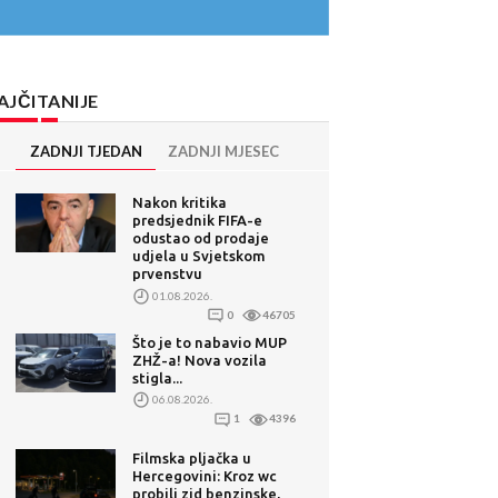
AJČITANIJE
ZADNJI TJEDAN
ZADNJI MJESEC
Nakon kritika
predsjednik FIFA-e
odustao od prodaje
udjela u Svjetskom
prvenstvu
01.08.2026.
0
46705
Što je to nabavio MUP
ZHŽ-a! Nova vozila
stigla...
06.08.2026.
1
4396
Filmska pljačka u
Hercegovini: Kroz wc
probili zid benzinske,