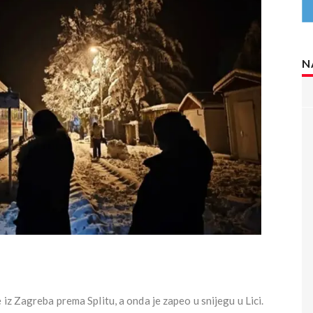
N
iz Zagreba prema Splitu, a onda je zapeo u snijegu u Lici.