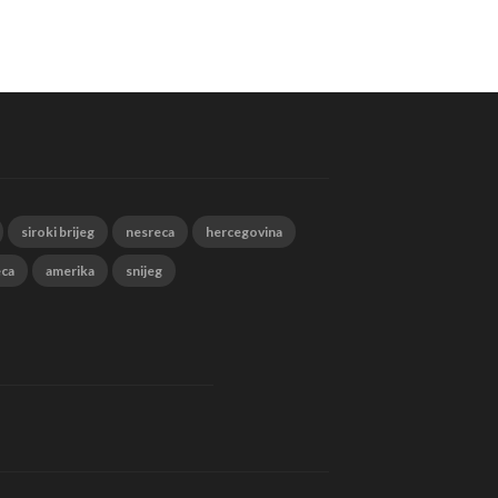
siroki brijeg
nesreca
hercegovina
eca
amerika
snijeg