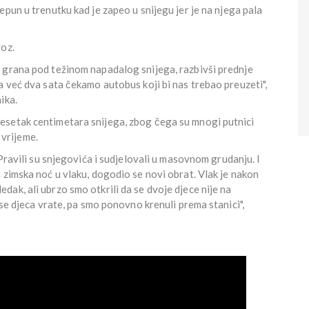
prepun u trenutku kad je zapeo u snijegu jer je na njega pala
voz.
 grana pod težinom napadalog snijega, razbivši prednje
a već dva sata čekamo autobus koji bi nas trebao preuzeti",
ika.
esetak centimetara snijega, zbog čega su mnogi putnici
i vrijeme.
 Pravili su snjegovića i sudjelovali u masovnom grudanju. I
 zimska noć u vlaku, dogodio se novi obrat. Vlak je nakon
ak, ali ubrzo smo otkrili da se dvoje djece nije na
 se djeca vrate, pa smo ponovno krenuli prema stanici",