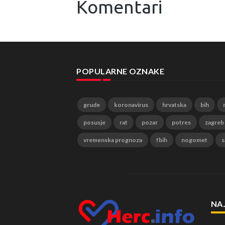
Komentari
POPULARNE OZNAKE
grude
koronavirus
hrvatska
bih
posusje
rat
pozar
potres
zagreb
vremenska prognoza
fbih
nogomet
s
NA