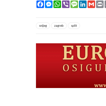
Facebook
Messenger
WhatsApp
Viber
Message
LinkedIn
Gmail
P
snijeg
zagreb
split