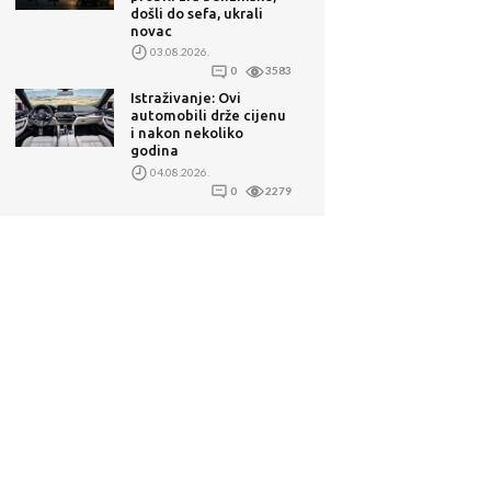
došli do sefa, ukrali
novac
03.08.2026.
0
3583
Istraživanje: Ovi
automobili drže cijenu
i nakon nekoliko
godina
04.08.2026.
0
2279