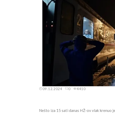
09.12.2024
0
4410
Nešto iza 15 sati danas HŽ-ov vlak krenuo je 