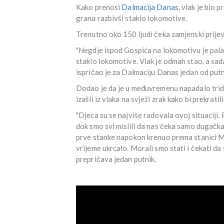
Kako prenosi
Dalmacija Danas
, vlak je bio 
grana razbivši staklo lokomotive.
Trenutno oko 150 ljudi čeka zamjenski prije
"Negdje ispod Gospića na lokomotivu je pala
staklo lokomotive. Vlak je odmah stao, a sad
ispričao je za Dalmaciju Danas jedan od putn
Dodao je da je u međuvremenu napadalo trid
izašli iz vlaka na svježi zrak kako bi prekratil
"Djeca su se najviše radovala ovoj situaciji.
dok smo svi mislili da nas čeka samo dugačka
prve stanke napokon krenuo prema stanici Med
vrijeme ukrcalo. Morali smo stati i čekati da
prepričava jedan putnik.