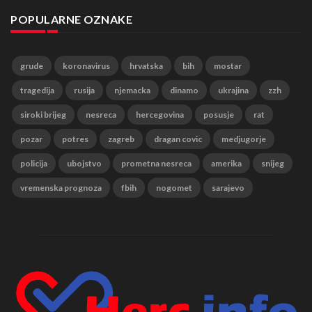
POPULARNE OZNAKE
grude
koronavirus
hrvatska
bih
mostar
tragedija
rusija
njemacka
dinamo
ukrajina
zzh
siroki brijeg
nesreca
hercegovina
posusje
rat
pozar
potres
zagreb
dragan covic
medjugorje
policija
ubojstvo
prometna nesreca
amerika
snijeg
vremenska prognoza
fbih
nogomet
sarajevo