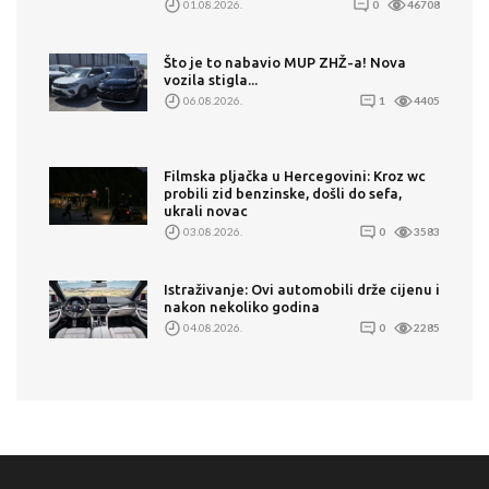
01.08.2026.
0
46708
Što je to nabavio MUP ZHŽ-a! Nova
vozila stigla...
06.08.2026.
1
4405
Filmska pljačka u Hercegovini: Kroz wc
probili zid benzinske, došli do sefa,
ukrali novac
03.08.2026.
0
3583
Istraživanje: Ovi automobili drže cijenu i
nakon nekoliko godina
04.08.2026.
0
2285