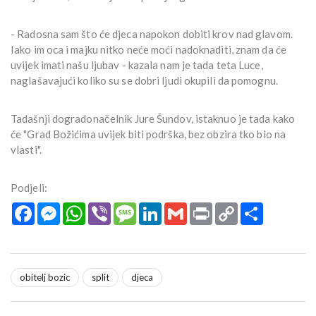
- Radosna sam što će djeca napokon dobiti krov nad glavom.
Iako im oca i majku nitko neće moći nadoknaditi, znam da će
uvijek imati našu ljubav - kazala nam je tada teta Luce,
naglašavajući koliko su se dobri ljudi okupili da pomognu.
Tadašnji dogradonačelnik Jure Šundov, istaknuo je tada kako
će "Grad Božićima uvijek biti podrška, bez obzira tko bio na
vlasti".
Podjeli:
Facebook
Messenger
WhatsApp
Viber
Message
LinkedIn
Gmail
Print
Copy
Podijeli
Link
obitelj bozic
split
djeca