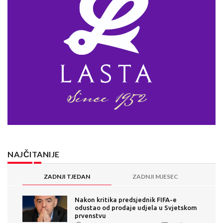
NAJČITANIJE
ZADNJI TJEDAN
ZADNJI MJESEC
Nakon kritika predsjednik FIFA-e
odustao od prodaje udjela u Svjetskom
prvenstvu