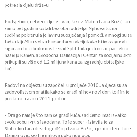
potresla cijelu državu .
Podsjetimo, četvero djece, Ivan, Jakov, Mate i Ivana Božić su u
samo pet godina ostali bez oba roditelja. Njihova tužna
sudbina pokrenula je lavinu suosjećanja i pomoći, a mnogi su se
tada uključili u veliku humanitarnu akciju kako bi im osigurali
siguran dom i budućnost. Grad Split tada je donirao parcelu u
naselju Kamen, a Slobodna Dalmacija i Centar za socijalnu skrb
prikupili su više od 1,2 milijuna kuna za izgradnju obiteljske
kuće.
Radovi na objektu su započeli u proljeće 2010., a djeca su sa
zadovoljstvom pratila kako se gradi njihov novi dom koji im je
predan u travnju 2011. godine.
- Drago nam je što nam se gradi kuća, sad ćemo imati svatko
svoju sobu i vrt s jagodama. To je super - izjavila je za
Slobodnu tada desetogodišnja Ivana Božić, u pratnji tete Luce
Damjanović, sestre njihova pokojnog oca.