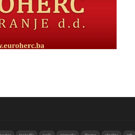
mostar
tragedija
rusija
njemacka
dinamo
ukrajina
zzh