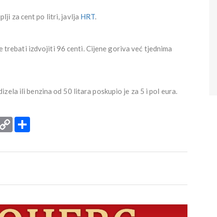
plji za cent po litri, javlja
HRT
.
će trebati izdvojiti 96 centi. Cijene goriva već tjednima
ela ili benzina od 50 litara poskupio je za 5 i pol eura.
rint
Copy
Podijeli
Link