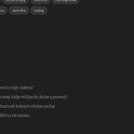
eca
amerika
snijeg
ešto nije viđeno“
rump šalje milijardu dolara pomoći
izazvati katastrofalan požar
 BiH u Hrvatsku