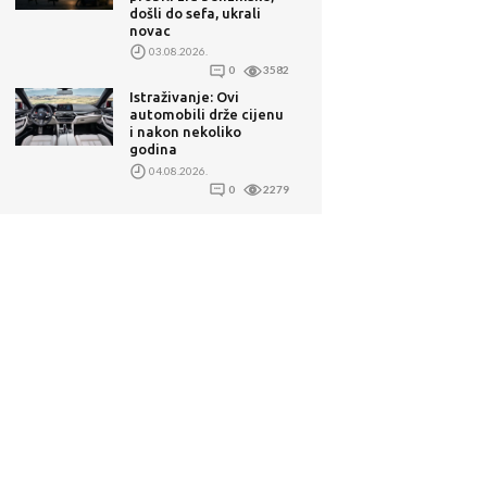
došli do sefa, ukrali
novac
03.08.2026.
0
3582
Istraživanje: Ovi
automobili drže cijenu
i nakon nekoliko
godina
04.08.2026.
0
2279