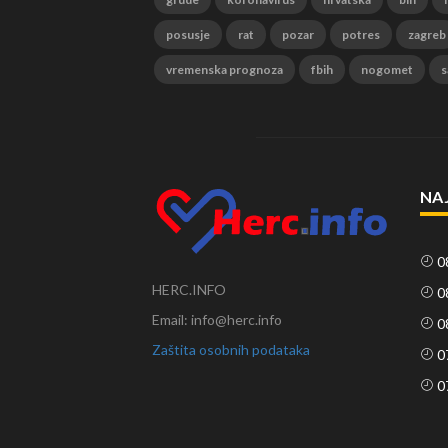
posusje
rat
pozar
potres
zagreb
vremenska prognoza
fbih
nogomet
s
NA
0
HERC.INFO
0
Email: info@herc.info
0
Zaštita osobnih podataka
0
0