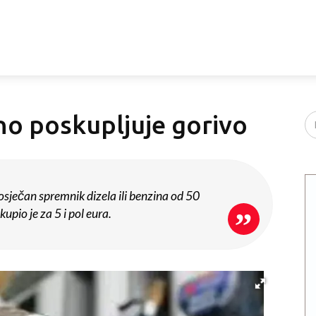
o poskupljuje gorivo
sječan spremnik dizela ili benzina od 50
kupio je za 5 i pol eura.