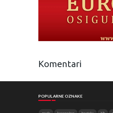
Komentari
POPULARNE OZNAKE
grude
koronavirus
hrvatska
bih