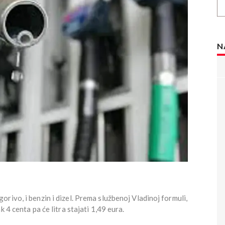
N
rivo, i benzin i dizel. Prema službenoj Vladinoj formuli,
 4 centa pa će litra stajati 1,49 eura.