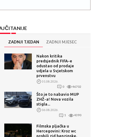
AJČITANIJE
ZADNJI TJEDAN
ZADNJI MJESEC
Nakon kritika
predsjednik FIFA-e
odustao od prodaje
udjela u Svjetskom
prvenstvu
01.08.2026.
0
46702
Što je to nabavio MUP
ZHŽ-a! Nova vozila
stigla...
06.08.2026.
1
4390
Filmska pljačka u
Hercegovini: Kroz wc
probili zid benzinske,