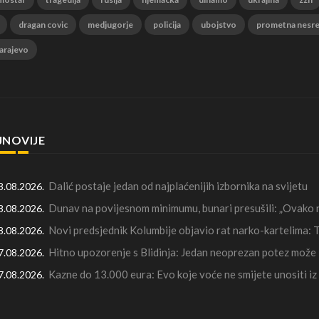
dragan covic
medjugorje
policija
ubojstvo
prometna nesr
arajevo
JNOVIJE
Dalić postaje jedan od najplaćenijih izbornika na svijetu
8.08.2026.
Dunav na povijesnom minimumu, bunari presušili: „Ovako n
8.08.2026.
Novi predsjednik Kolumbije objavio rat narko-kartelima: T
8.08.2026.
Hitno upozorenje s Blidinja: Jedan neoprezan potez može 
7.08.2026.
Kazne do 13.000 eura: Evo koje voće ne smijete unositi iz
7.08.2026.