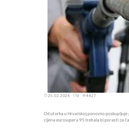
25.02.2024
0
4427
Od utorka u Hrvatskoj ponovno poskupljuje go
cijena eurosupera 95 trebala bi porasti za čak