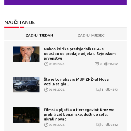
NAJČITANIJE
ZADNJI TJEDAN
ZADNJI MJESEC
Nakon kritika predsjednik FIFA-e
odustao od prodaje udjela u Svjetskom
prvenstvu
01.08.2026.
0
46702
Što je to nabavio MUP ZHŽ-a! Nova
vozila stigla...
06.08.2026.
1
4393
Filmska pljačka u Hercegovini: Kroz wc
probili zid benzinske, došli do sefa,
ukrali novac
03.08.2026.
0
3582