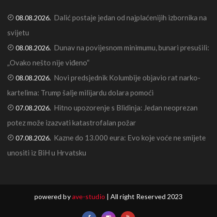
Dalić postaje jedan od najplaćenijih izbornika na
08.08.2026.
svijetu
Dunav na povijesnom minimumu, bunari presušili:
08.08.2026.
„Ovako nešto nije viđeno“
Novi predsjednik Kolumbije objavio rat narko-
08.08.2026.
kartelima: Trump šalje milijardu dolara pomoći
Hitno upozorenje s Blidinja: Jedan neoprezan
07.08.2026.
potez može izazvati katastrofalan požar
Kazne do 13.000 eura: Evo koje voće ne smijete
07.08.2026.
unositi iz BiH u Hrvatsku
powered by
ave-studio
| All right Reserved 2023