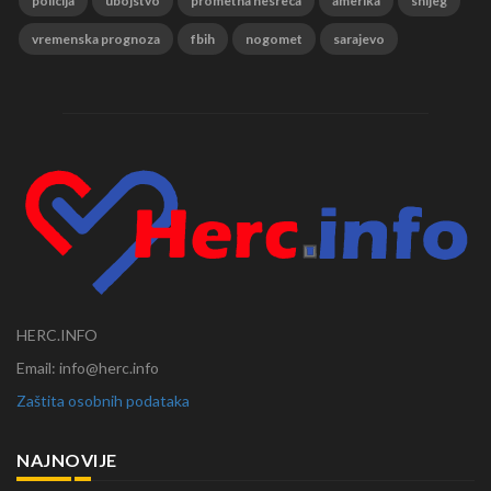
policija
ubojstvo
prometna nesreca
amerika
snijeg
vremenska prognoza
fbih
nogomet
sarajevo
HERC.INFO
Email: info@herc.info
Zaštita osobnih podataka
NAJNOVIJE