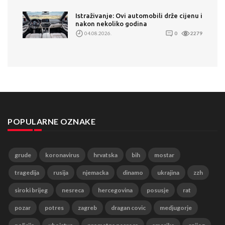
Istraživanje: Ovi automobili drže cijenu i
nakon nekoliko godina
04.08.2026.
0
2279
POPULARNE OZNAKE
grude
koronavirus
hrvatska
bih
mostar
tragedija
rusija
njemacka
dinamo
ukrajina
zzh
siroki brijeg
nesreca
hercegovina
posusje
rat
pozar
potres
zagreb
dragan covic
medjugorje