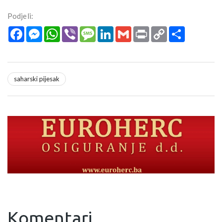
Podjeli:
Facebook
Messenger
WhatsApp
Viber
Message
LinkedIn
Gmail
Print
Copy
Podijeli
Link
saharski pijesak
Komentari