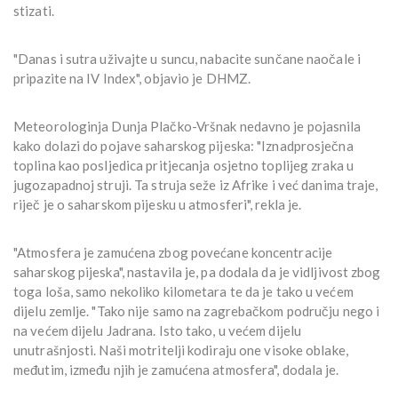
stizati.
"Danas i sutra uživajte u suncu, nabacite sunčane naočale i
pripazite na IV Index", objavio je DHMZ.
Meteorologinja Dunja Plačko-Vršnak nedavno je pojasnila
kako dolazi do pojave saharskog pijeska: "Iznadprosječna
toplina kao posljedica pritjecanja osjetno toplijeg zraka u
jugozapadnoj struji. Ta struja seže iz Afrike i već danima traje,
riječ je o saharskom pijesku u atmosferi", rekla je.
"Atmosfera je zamućena zbog povećane koncentracije
saharskog pijeska", nastavila je, pa dodala da je vidljivost zbog
toga loša, samo nekoliko kilometara te da je tako u većem
dijelu zemlje. "Tako nije samo na zagrebačkom području nego i
na većem dijelu Jadrana. Isto tako, u većem dijelu
unutrašnjosti. Naši motritelji kodiraju one visoke oblake,
međutim, između njih je zamućena atmosfera", dodala je.