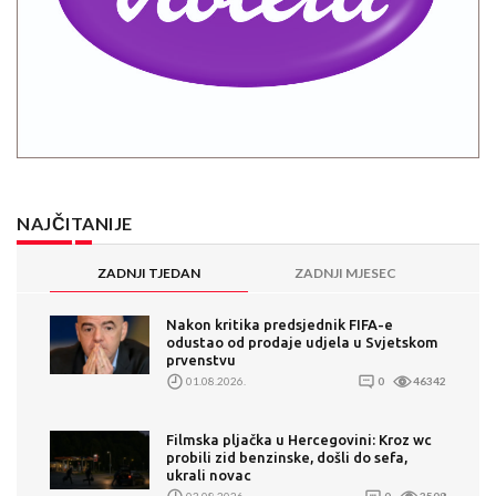
NAJČITANIJE
ZADNJI TJEDAN
ZADNJI MJESEC
Nakon kritika predsjednik FIFA-e
odustao od prodaje udjela u Svjetskom
prvenstvu
01.08.2026.
0
46342
Filmska pljačka u Hercegovini: Kroz wc
probili zid benzinske, došli do sefa,
ukrali novac
03.08.2026.
0
3508