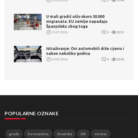
U mali gradić ušlo skoro 50.000
migranata. EU zemlje napadaju
Španjolsku zbog toga
31.07.2026.
0
2253
Istraživanje: Ovi automobili drže cijenu i
nakon nekoliko godina
04.08.2026.
0
2243
POPULARNE OZNAKE
grude
koronavirus
hrvatska
bih
mostar