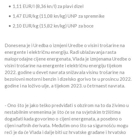
• 1,11 EUR/l (8,36 kn/l) za plavi dizel
• 1,47 EUR/kg (11,08 kn/kg) UNP za spremnike
• 2,10 EUR/kg (15,82 kn/kg) UNP za boce
Donesena je i Uredba o izmjeni Uredbe o visini trošarine na
energente i električnu energiju. Radi ublažavanja rasta
maloprodajne cijene energenata, Vlada je izmjenama Uredbe o
visini trošarine na energente i električnu energiju tijekom
2022. godine u devet navrata snižavala visinu trošarine na
bezolovni motorni benzin i dizelsko gorivo te u prosincu 2022.
godine i na loživo ulje, a tijekom 2023. u četrnaest navrata.
- Ono što je jako teško predviđati s obzirom na to da živimo u
nestabilnim vremenima je što će se na svjetskim tržištima
događati kada govorimo o cijeni energenata, a posebno o
cijeni naftnih derivata. Međutim ono što sa sigurnošću mogu
reći je da će Vlada i dalje biti uz hrvatske građane i hrvatsko