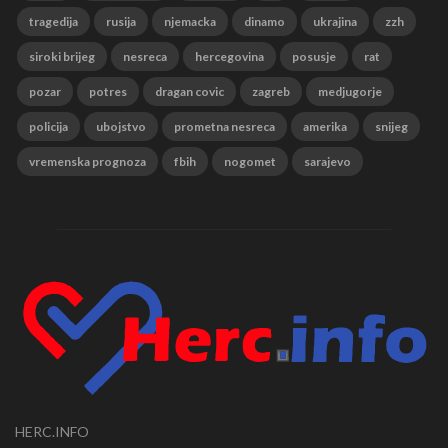
tragedija
rusija
njemacka
dinamo
ukrajina
zzh
siroki brijeg
nesreca
hercegovina
posusje
rat
pozar
potres
dragan covic
zagreb
medjugorje
policija
ubojstvo
prometna nesreca
amerika
snijeg
vremenska prognoza
fbih
nogomet
sarajevo
HERC.INFO