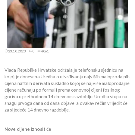
23.10.2023
0
4061
Vlada Republike Hrvatske održala je telefonsku sjednicu na
kojoj je donesena Uredba o utvrđivanju najviših maloprodajnih
cijena naftnih derivata sukladno kojoj se najviše maloprodajne
cijene računaju po formuli prema osnovnoj cijeni fosilnog
goriva u prethodnom 14 dnevnom razdoblju. Uredba stupa na
snagu prvoga dana od dana objave, a ovakav režim vrijedit će
za sljedeće 14 dnevno razdoblje.
Nove cijene iznosit će