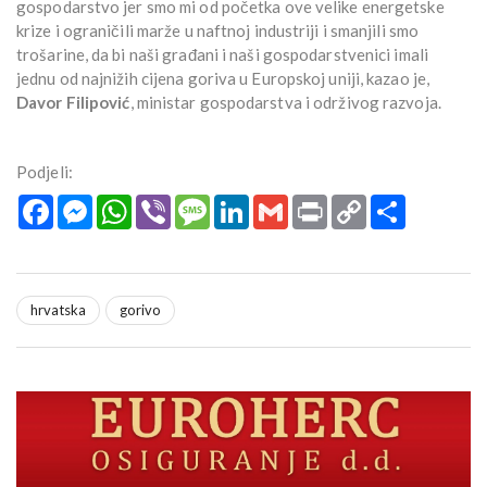
gospodarstvo jer smo mi od početka ove velike energetske
krize i ograničili marže u naftnoj industriji i smanjili smo
trošarine, da bi naši građani i naši gospodarstvenici imali
jednu od najnižih cijena goriva u Europskoj uniji, kazao je,
Davor Filipović
, ministar gospodarstva i održivog razvoja.
Podjeli:
Facebook
Messenger
WhatsApp
Viber
Message
LinkedIn
Gmail
Print
Copy
Podijeli
Link
hrvatska
gorivo