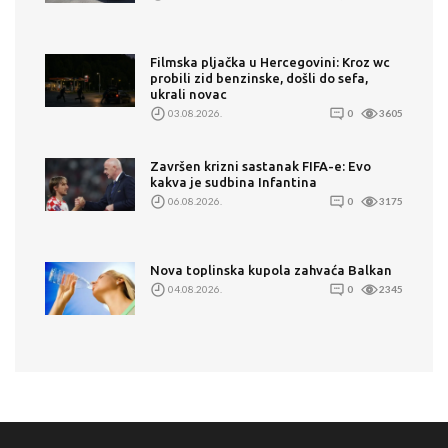
Filmska pljačka u Hercegovini: Kroz wc
probili zid benzinske, došli do sefa,
ukrali novac
03.08.2026.
0
3605
Završen krizni sastanak FIFA-e: Evo
kakva je sudbina Infantina
06.08.2026.
0
3175
Nova toplinska kupola zahvaća Balkan
04.08.2026.
0
2345