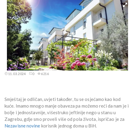
11.03.2024
0
6216
Smještaj je odličan, uvjeti također, tu se osjećamo kao kod
kuće. Imamo mnogo manje obaveza pa možemo reći da nam je i
bolje i jednostavnije, višestruko jeftinije nego u stanu u
Zagrebu, gdje smo proveli više od pola života, ispričao je za
Nezavisne novine
korisnik jednog doma u BiH.