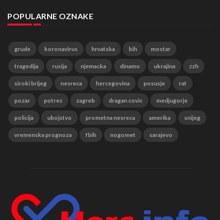
POPULARNE OZNAKE
grude
koronavirus
hrvatska
bih
mostar
tragedija
rusija
njemacka
dinamo
ukrajina
zzh
siroki brijeg
nesreca
hercegovina
posusje
rat
pozar
potres
zagreb
dragan covic
medjugorje
policija
ubojstvo
prometna nesreca
amerika
snijeg
vremenska prognoza
fbih
nogomet
sarajevo