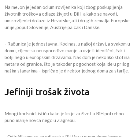
Naime, on je jedan od umirovljenika koji zbog poskupljenja
životnih troškova odlaze živjeti u BiH, a kako se navodi,
umirovljenici dolaze iz Hrvatske, ali i drugih zemalja Europske
unije, poput Slovenije, Austrije pa čak i Danske.
- Računica je jednostavna. Kod nas, u našoj državi, a svakom u
domu, cijene su neusporedivo manje, a uvjeti identični, čak i
bolji nego u europskim državama. Naš dom je nekoliko stotina
metara od granice, što je također pogodnost koja ide u prilog
našim stanarima - ispričao je direktor jednog doma za starije.
Jefiniji trošak života
Mnogi korisnici ističu kako je im je za život u BiH potrebno
puno manje novca nego u Zagrebu.
- Odlučili smo se za odlazak u BiH jer u ovom domu imamo