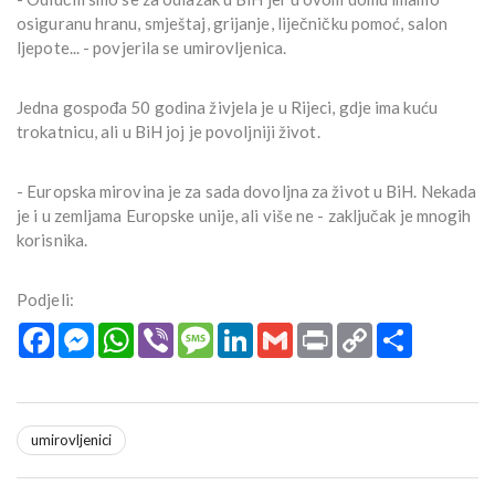
osiguranu hranu, smještaj, grijanje, liječničku pomoć, salon
ljepote... - povjerila se umirovljenica.
Jedna gospođa 50 godina živjela je u Rijeci, gdje ima kuću
trokatnicu, ali u BiH joj je povoljniji život.
- Europska mirovina je za sada dovoljna za život u BiH. Nekada
je i u zemljama Europske unije, ali više ne - zaključak je mnogih
korisnika.
Podjeli:
Facebook
Messenger
WhatsApp
Viber
Message
LinkedIn
Gmail
Print
Copy
Podijeli
Link
umirovljenici