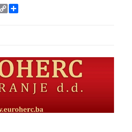
rint
Copy
Podijeli
Link