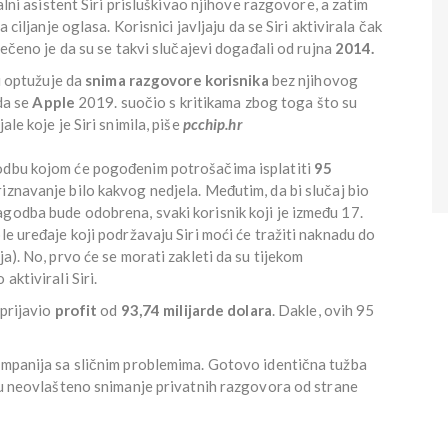
talni asistent Siri prisluškivao njihove razgovore, a zatim
 ciljanje oglasa. Korisnici javljaju da se Siri aktivirala čak
Rečeno je da su se takvi slučajevi događali od rujna
2014.
ri optužuje da
snima razgovore korisnika
bez njihovog
 da se
Apple
2019. suočio s kritikama zbog toga što su
ale koje je Siri snimila, piše
pcchip.hr
godbu kojom će pogođenim potrošačima isplatiti
95
iznavanje bilo kakvog nedjela. Međutim, da bi slučaj bio
godba bude odobrena, svaki korisnik koji je između 17.
le uređaje koji podržavaju Siri moći će tražiti naknadu do
ja). No, prvo će se morati zakleti da su tijekom
aktivirali Siri.
 prijavio
profit
od
93,74 milijarde dolara
. Dakle, ovih 95
kompanija sa sličnim problemima. Gotovo identična tužba
iču neovlašteno snimanje privatnih razgovora od strane