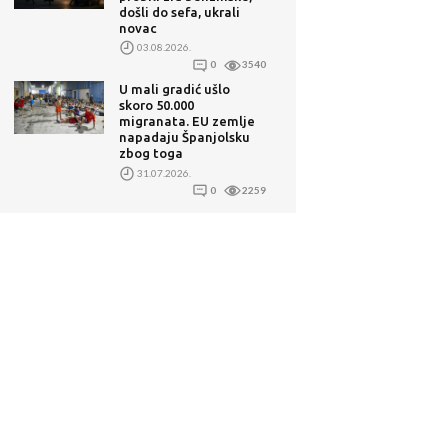
došli do sefa, ukrali
novac
03.08.2026.
0
3540
U mali gradić ušlo
skoro 50.000
migranata. EU zemlje
napadaju Španjolsku
zbog toga
31.07.2026.
0
2259