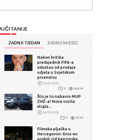
AJČITANIJE
ZADNJI TJEDAN
ZADNJI MJESEC
Nakon kritika
predsjednik FIFA-e
odustao od prodaje
udjela u Svjetskom
prvenstvu
01.08.2026.
0
46354
Što je to nabavio MUP
ZHŽ-a! Nova vozila
stigla...
06.08.2026.
0
4236
Filmska pljačka u
Hercegovini: Kroz wc
probili zid benzinske,