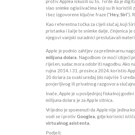
protiv Applea iskusili su to. Tvrde da je digi
slao snimke oglašivačima koji su ih koristili za
i bez izgovorene ključne fraze (“
Hey, Siri
”). 
Kao referentna točka za cijeli slučaj, koji Si
pristanka i šalje te snimke dalje, činjenica je
njegovi vanjski suradnici preslušavali materij
Apple je podnio zahtjev za preliminarnu na
milijuna dolara
. Nagodbom će moći izbjeći pr
riješen, sudac mora odobriti nagodbu. Ako na
rujna 2014. i 31. prosinca 2024. koristio App
20 dolara za svaki uređaj (do najviše 5 uređa
povjerljivog ili privatnog razgovora slučajno 
Inače, Apple je u posljednjoj fiskalnoj godini
milijuna dolara je za Apple sitnica.
Vrijedno je spomenuti da Apple nije jedina 
vodi se i protiv
Googlea
, gdje korisnici ist
virtualnog asistenta
.
Podjeli: