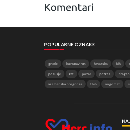
Komentari
POPULARNE OZNAKE
grude
koronavirus
hrvatska
bih
posusje
rat
pozar
potres
dragan
vremenska prognoza
fbih
nogomet
s
NA