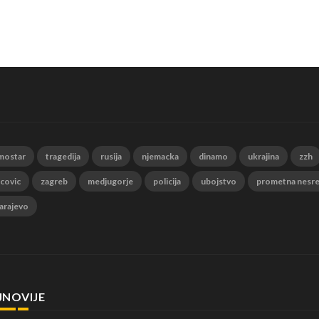
mostar
tragedija
rusija
njemacka
dinamo
ukrajina
zzh
 covic
zagreb
medjugorje
policija
ubojstvo
prometna nesr
arajevo
JNOVIJE