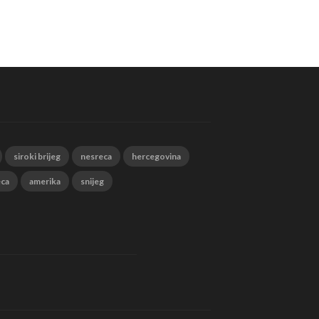
siroki brijeg
nesreca
hercegovina
eca
amerika
snijeg