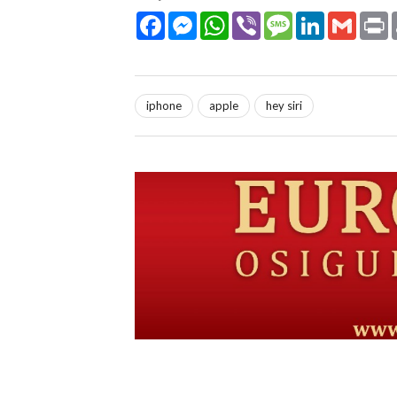
Facebook
Messenger
WhatsApp
Viber
Message
LinkedIn
Gmail
P
iphone
apple
hey siri