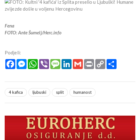
Fena
FOTO: Ante Šumelj/Herc.info
Podjeli:
Facebook
Messenger
WhatsApp
Viber
Message
LinkedIn
Gmail
Print
Copy
Podijeli
Link
4 kafica
ljubuski
split
humanost