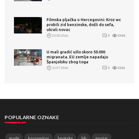
Filmska pljačka u Hercegovini: Kroz wc
probili zid benzinske, došli do sefa,
ukrali novac
03.08.2026.
0
3560
U mali gradić ušlo skoro 50.000
migranata. EU zemlje napadaju
Španjolsku zbog toga
31.07.2026.
0
2262
POPULARNE OZNAKE
grude
koronavirus
hrvatska
bih
mostar