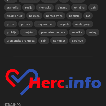
tragedija
rusija
njemacka
dinamo
ukrajina
zzh
siroki brijeg
nesreca
hercegovina
posusje
rat
pozar
potres
dragan covic
zagreb
medjugorje
policija
ubojstvo
prometna nesreca
amerika
snijeg
vremenska prognoza
fbih
nogomet
sarajevo
HERC.INFO