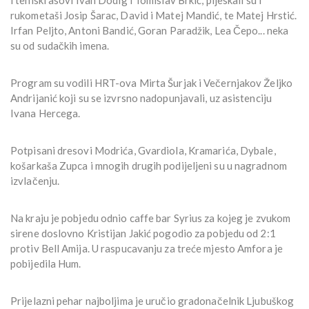
i teniski asovi Ivan Dodig i Tomislav Brkić, pljeskali su i
rukometaši Josip Šarac, David i Matej Mandić, te Matej Hrstić.
Irfan Peljto, Antoni Bandić, Goran Paradžik, Lea Čepo... neka
su od sudačkih imena.
Program su vodili HRT-ova Mirta Šurjak i Večernjakov Željko
Andrijanić koji su se izvrsno nadopunjavali, uz asistenciju
Ivana Hercega.
Potpisani dresovi Modrića, Gvardiola, Kramarića, Dybale,
košarkaša Zupca i mnogih drugih podijeljeni su u nagradnom
izvlačenju.
Na kraju je pobjedu odnio caffe bar Syrius za kojeg je zvukom
sirene doslovno Kristijan Jakić pogodio za pobjedu od 2:1
protiv Bell Amija. U raspucavanju za treće mjesto Amfora je
pobijedila Hum.
Prijelazni pehar najboljima je uručio gradonačelnik Ljubuškog