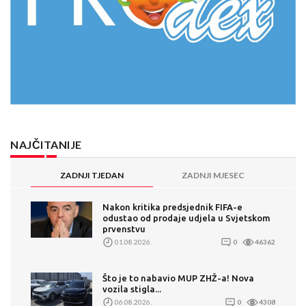
NAJČITANIJE
ZADNJI TJEDAN
ZADNJI MJESEC
Nakon kritika predsjednik FIFA-e
odustao od prodaje udjela u Svjetskom
prvenstvu
01.08.2026.
0
46362
Što je to nabavio MUP ZHŽ-a! Nova
vozila stigla...
06.08.2026.
0
4308