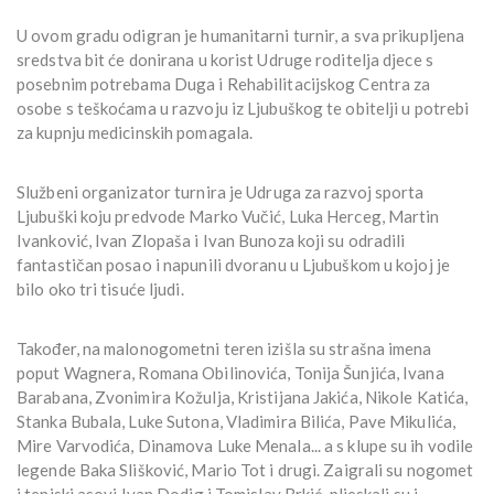
U ovom gradu odigran je humanitarni turnir, a sva prikupljena
sredstva bit će donirana u korist Udruge roditelja djece s
posebnim potrebama Duga i Rehabilitacijskog Centra za
osobe s teškoćama u razvoju iz Ljubuškog te obitelji u potrebi
za kupnju medicinskih pomagala.
Službeni organizator turnira je Udruga za razvoj sporta
Ljubuški koju predvode Marko Vučić, Luka Herceg, Martin
Ivanković, Ivan Zlopaša i Ivan Bunoza koji su odradili
fantastičan posao i napunili dvoranu u Ljubuškom u kojoj je
bilo oko tri tisuće ljudi.
Također, na malonogometni teren izišla su strašna imena
poput Wagnera, Romana Obilinovića, Tonija Šunjića, Ivana
Barabana, Zvonimira Kožulja, Kristijana Jakića, Nikole Katića,
Stanka Bubala, Luke Sutona, Vladimira Bilića, Pave Mikulića,
Mire Varvodića, Dinamova Luke Menala... a s klupe su ih vodile
legende Baka Slišković, Mario Tot i drugi. Zaigrali su nogomet