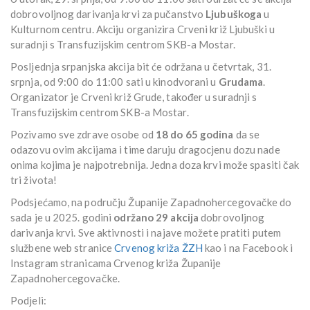
dobrovoljnog darivanja krvi za pučanstvo
Ljubuškoga
u
Kulturnom centru. Akciju organizira Crveni križ Ljubuški u
suradnji s Transfuzijskim centrom SKB-a Mostar.
Posljednja srpanjska akcija bit će održana u četvrtak, 31.
srpnja, od 9:00 do 11:00 sati u kinodvorani u
Grudama
.
Organizator je Crveni križ Grude, također u suradnji s
Transfuzijskim centrom SKB-a Mostar.
Pozivamo sve zdrave osobe od
18 do 65 godina
da se
odazovu ovim akcijama i time daruju dragocjenu dozu nade
onima kojima je najpotrebnija. Jedna doza krvi može spasiti čak
tri života!
Podsjećamo, na području Županije Zapadnohercegovačke do
sada je u 2025. godini
održano 29 akcija
dobrovoljnog
darivanja krvi. Sve aktivnosti i najave možete pratiti putem
službene web stranice
Crvenog križa ŽZH
kao i na Facebook i
Instagram stranicama Crvenog križa Županije
Zapadnohercegovačke.
Podjeli: