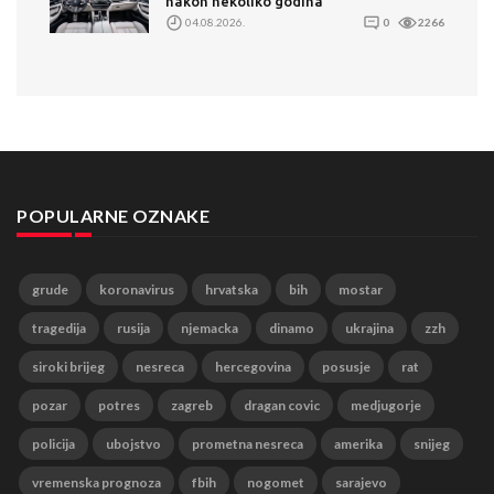
nakon nekoliko godina
04.08.2026.
0
2266
POPULARNE OZNAKE
grude
koronavirus
hrvatska
bih
mostar
tragedija
rusija
njemacka
dinamo
ukrajina
zzh
siroki brijeg
nesreca
hercegovina
posusje
rat
pozar
potres
zagreb
dragan covic
medjugorje
policija
ubojstvo
prometna nesreca
amerika
snijeg
vremenska prognoza
fbih
nogomet
sarajevo