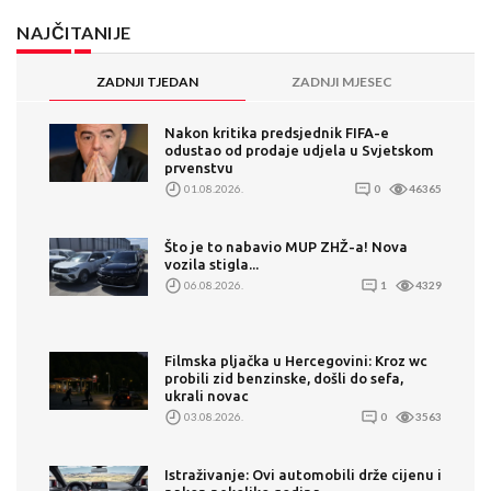
NAJČITANIJE
ZADNJI TJEDAN
ZADNJI MJESEC
Nakon kritika predsjednik FIFA-e
odustao od prodaje udjela u Svjetskom
prvenstvu
01.08.2026.
0
46365
Što je to nabavio MUP ZHŽ-a! Nova
vozila stigla...
06.08.2026.
1
4329
Filmska pljačka u Hercegovini: Kroz wc
probili zid benzinske, došli do sefa,
ukrali novac
03.08.2026.
0
3563
Istraživanje: Ovi automobili drže cijenu i