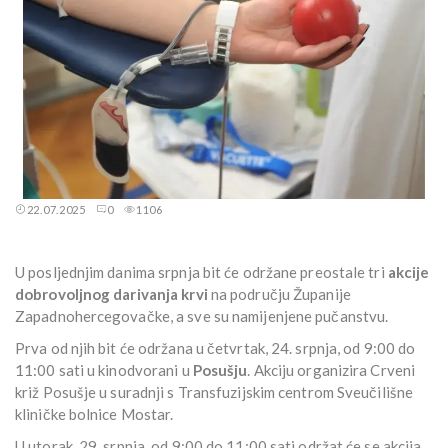
22.07.2025
0
1106
U posljednjim danima srpnja bit će održane preostale tri
akcije
dobrovoljnog darivanja krvi
na području Županije
Zapadnohercegovačke, a sve su namijenjene pučanstvu.
Prva od njih bit će održana u četvrtak, 24. srpnja, od 9:00 do
11:00 sati u kinodvorani u
Posušju
. Akciju organizira Crveni
križ Posušje u suradnji s Transfuzijskim centrom Sveučilišne
kliničke bolnice Mostar.
U utorak, 29. srpnja, od 9:00 do 11:00 sati održat će se akcija