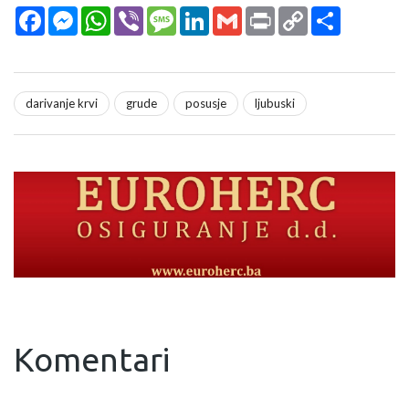
Facebook
Messenger
WhatsApp
Viber
Message
LinkedIn
Gmail
Print
Copy
Podijeli
Link
darivanje krvi
grude
posusje
ljubuski
Komentari