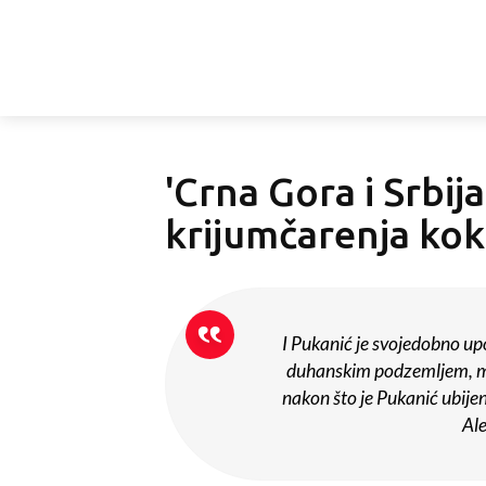
'Crna Gora i Srbij
krijumčarenja kok
I Pukanić je svojedobno up
duhanskim podzemljem, međ
nakon što je Pukanić ubijen
Ale