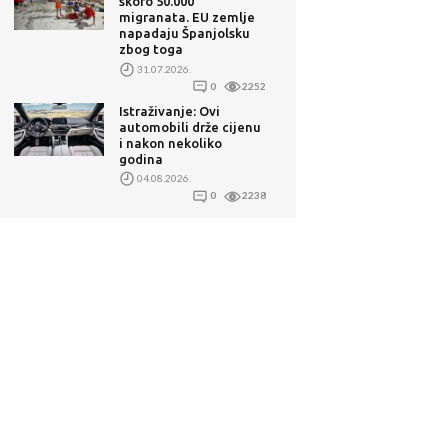
skoro 50.000
migranata. EU zemlje
napadaju Španjolsku
zbog toga
31.07.2026.
0
2252
Istraživanje: Ovi
automobili drže cijenu
i nakon nekoliko
godina
04.08.2026.
0
2238