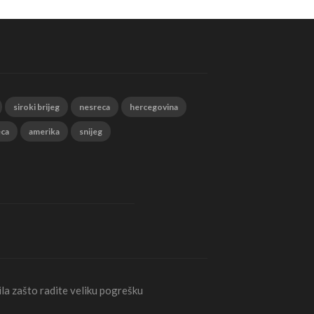
siroki brijeg
nesreca
hercegovina
eca
amerika
snijeg
la zašto radite veliku pogrešku