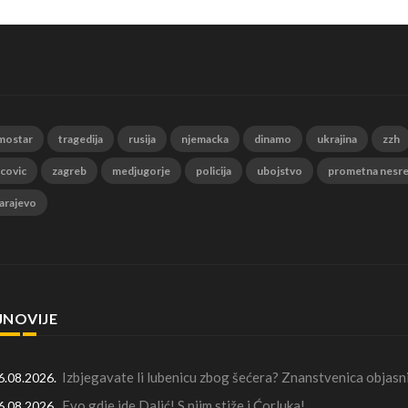
mostar
tragedija
rusija
njemacka
dinamo
ukrajina
zzh
 covic
zagreb
medjugorje
policija
ubojstvo
prometna nesr
arajevo
JNOVIJE
Izbjegavate li lubenicu zbog šećera? Znanstvenica objasni
6.08.2026.
Evo gdje ide Dalić! S njim stiže i Ćorluka!
6.08.2026.