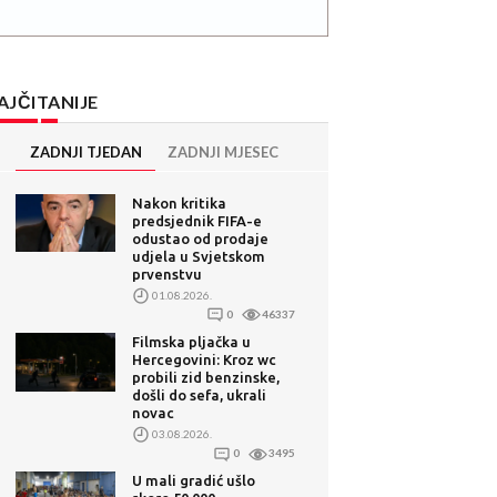
AJČITANIJE
ZADNJI TJEDAN
ZADNJI MJESEC
Nakon kritika
predsjednik FIFA-e
odustao od prodaje
udjela u Svjetskom
prvenstvu
01.08.2026.
0
46337
Filmska pljačka u
Hercegovini: Kroz wc
probili zid benzinske,
došli do sefa, ukrali
novac
03.08.2026.
0
3495
U mali gradić ušlo