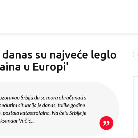
a danas su najveće leglo
aina u Europi'
ozoravao Srbiju da se mora obračunati s
utim situacija je danas, tolike godine
, postala katastrofalna. Na čelu Srbije je
ksandar Vučić...