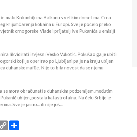
io malu Kolumbiju na Balkanu s velikim dometima. Crna
ćeg krijumčarenja kokaina u Europi. Sve je počelo preko
vjetnik crnogorske Vlade i prijatelj Ive Pukanića u emisiji
anira likvidirati izvjesni Vesko Vukotić. Pokušao ga je ubiti
gorski koji je operirao po Ljubljani pa je na kraju ubijen
ljea duhanske mafije. Nije to bila novost da se njemu
da se mora obračunati s duhanskim podzemljem, međutim
 Pukanić ubijen, postala katastrofalna. Na čelu Srbije je
ma. Sve je jasno... ili nije još...
rint
Copy
Podijeli
Link