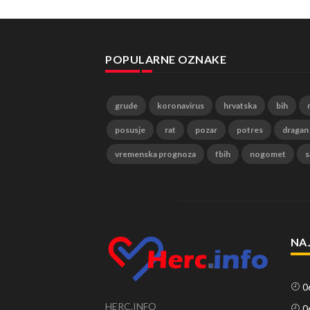
POPULARNE OZNAKE
grude
koronavirus
hrvatska
bih
posusje
rat
pozar
potres
dragan
vremenska prognoza
fbih
nogomet
s
NA
0
HERC.INFO
0