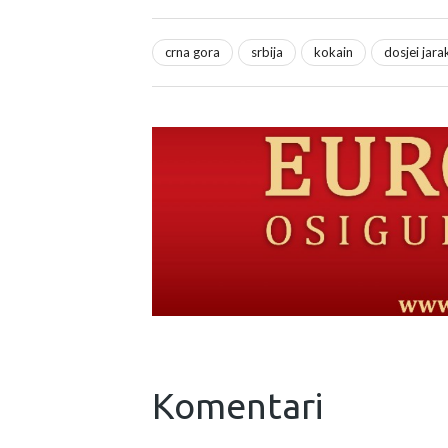
crna gora
srbija
kokain
dosjei jara
Komentari