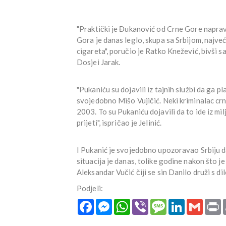
"Praktički je Đukanović od Crne Gore naprav
Gora je danas leglo, skupa sa Srbijom, najve
cigareta", poručio je Ratko Knežević, bivši sa
Dosjei Jarak.
"Pukaniću su dojavili iz tajnih službi da ga pl
svojedobno Mišo Vujičić. Neki kriminalac crno
2003. To su Pukaniću dojavili da to ide iz mi
prijeti", ispričao je Jelinić.
I Pukanić je svojedobno upozoravao Srbiju 
situacija je danas, tolike godine nakon što je
Aleksandar Vučić čiji se sin Danilo druži s dileri
Podjeli:
Facebook
Messenger
WhatsApp
Viber
Message
LinkedIn
Gmail
P