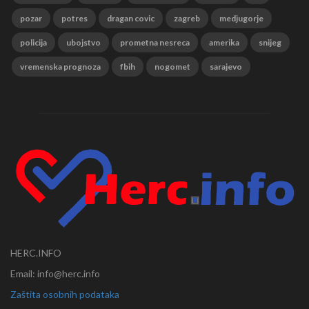
pozar
potres
dragan covic
zagreb
medjugorje
policija
ubojstvo
prometna nesreca
amerika
snijeg
vremenska prognoza
fbih
nogomet
sarajevo
HERC.INFO
Email: info@herc.info
Zaštita osobnih podataka