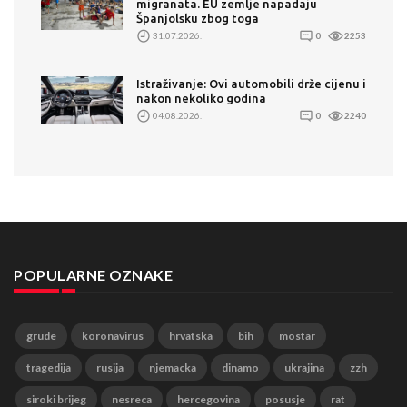
migranata. EU zemlje napadaju
Španjolsku zbog toga
31.07.2026.
0
2253
Istraživanje: Ovi automobili drže cijenu i
nakon nekoliko godina
04.08.2026.
0
2240
POPULARNE OZNAKE
grude
koronavirus
hrvatska
bih
mostar
tragedija
rusija
njemacka
dinamo
ukrajina
zzh
siroki brijeg
nesreca
hercegovina
posusje
rat