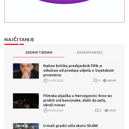
NAJČITANIJE
ZADNJI TJEDAN
ZADNJI MJESEC
Nakon kritika predsjednik FIFA-e
odustao od prodaje udjela u Svjetskom
prvenstvu
01.08.2026.
0
46340
Filmska pljačka u Hercegovini: Kroz wc
probili zid benzinske, došli do sefa,
ukrali novac
03.08.2026.
0
3503
U mali gradić ušlo skoro 50.000