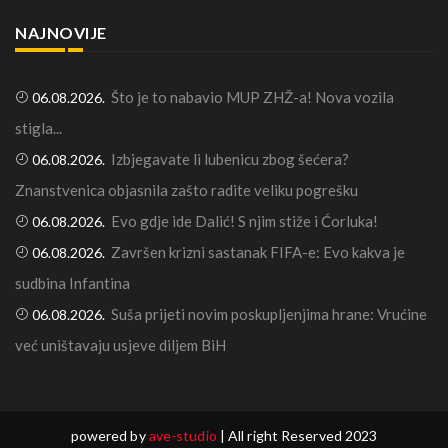
NAJNOVIJE
Što je to nabavio MUP ZHŽ-a! Nova vozila
06.08.2026.
stigla...
Izbjegavate li lubenicu zbog šećera?
06.08.2026.
Znanstvenica objasnila zašto radite veliku pogrešku
Evo gdje ide Dalić! S njim stiže i Ćorluka!
06.08.2026.
Završen krizni sastanak FIFA-e: Evo kakva je
06.08.2026.
sudbina Infantina
Suša prijeti novim poskupljenjima hrane: Vrućine
06.08.2026.
već uništavaju usjeve diljem BiH
powered by
ave-studio
| All right Reserved 2023