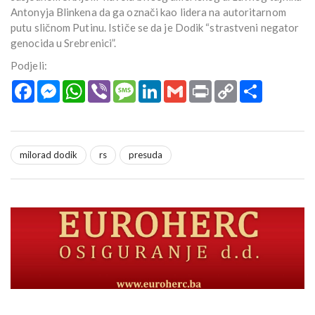
Antonyja Blinkena da ga označi kao lidera na autoritarnom
putu sličnom Putinu. Ističe se da je Dodik “strastveni negator
genocida u Srebrenici”.
Podjeli:
Facebook
Messenger
WhatsApp
Viber
Message
LinkedIn
Gmail
Print
Copy
Podijeli
Link
milorad dodik
rs
presuda