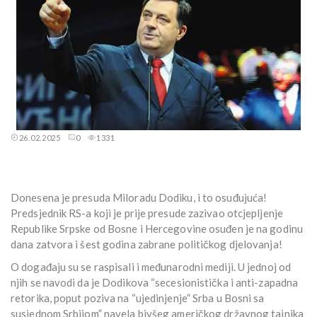
26.02.2025
0
1331
Donesena je presuda Miloradu Dodiku, i to osuđujuća!
Predsjednik RS-a koji je prije presude zazivao otcjepljenje
Republike Srpske od Bosne i Hercegovine osuđen je na godinu
dana zatvora i šest godina zabrane političkog djelovanja!
O događaju su se raspisali i međunarodni mediji. U jednoj od
njih se navodi da je Dodikova “secesionistička i anti-zapadna
retorika, poput poziva na “ujedinjenje” Srba u Bosni sa
susjednom Srbijom” navela bivšeg američkog državnog tajnika