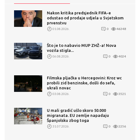
Nakon kritika predsjednik FIFA-e
odustao od prodaje udjela u Svjetskom
prvenstvu
01.08.2026.
0
46348
Što je to nabavio MUP ZHŽ-a! Nova
vozila stigla...
06.08.2026.
0
4024
Filmska pljačka u Hercegovini: Kroz wc
probili zid benzinske, došli do sefa,
ukrali novac
03.08.2026.
0
3521
U mali gradić ušlo skoro 50.000
migranata. EU zemlje napadaju
Španjolsku zbog toga
31.07.2026.
0
2256