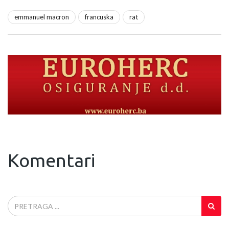
emmanuel macron
francuska
rat
Komentari