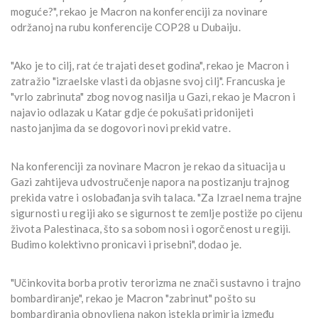
moguće?", rekao je Macron na konferenciji za novinare
održanoj na rubu konferencije COP28 u Dubaiju.
"Ako je to cilj, rat će trajati deset godina", rekao je Macron i
zatražio "izraelske vlasti da objasne svoj cilj". Francuska je
"vrlo zabrinuta" zbog novog nasilja u Gazi, rekao je Macron i
najavio odlazak u Katar gdje će pokušati pridonijeti
nastojanjima da se dogovori novi prekid vatre.
Na konferenciji za novinare Macron je rekao da situacija u
Gazi zahtijeva udvostručenje napora na postizanju trajnog
prekida vatre i oslobađanja svih talaca. "Za Izrael nema trajne
sigurnosti u regiji ako se sigurnost te zemlje postiže po cijenu
života Palestinaca, što sa sobom nosi i ogorčenost u regiji.
Budimo kolektivno pronicavi i prisebni", dodao je.
"Učinkovita borba protiv terorizma ne znači sustavno i trajno
bombardiranje", rekao je Macron "zabrinut" pošto su
bombardiranja obnovljena nakon istekla primirja između