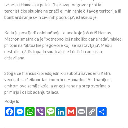
Izraela i Hamasa u petak. "Ispravan odgovor protiv
terorističke skupine ne znači eliminiranje čitavog teritorija ili
bombardiranje svih civilnih područja", istaknuo je.
Kada je posrijedi oslobađanje talaca koje još drži Hamas,
Macron smatra da je "potrebno još nekoliko dana rada", misleći
pritom na "aktualne pregovore koji se nastavljaju". Među
nestalima 7. listopada smatraju se i četiri francuska
državljana.
Stoga će francuski predsjednik u subotu navečer u Katru
večerati sa šeikom Tamimom ben Hamadom Al-Thanijem,
emirom ove zemlje koje ja angažirana na pregovorima o
primirju i oslobađanju talaca.
Podjeli:
Facebook
Messenger
WhatsApp
Viber
Message
LinkedIn
Gmail
Print
Copy
Podijeli
Link