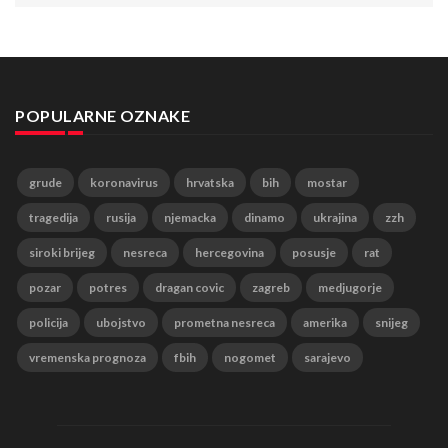
POPULARNE OZNAKE
grude
koronavirus
hrvatska
bih
mostar
tragedija
rusija
njemacka
dinamo
ukrajina
zzh
siroki brijeg
nesreca
hercegovina
posusje
rat
pozar
potres
dragan covic
zagreb
medjugorje
policija
ubojstvo
prometna nesreca
amerika
snijeg
vremenska prognoza
fbih
nogomet
sarajevo