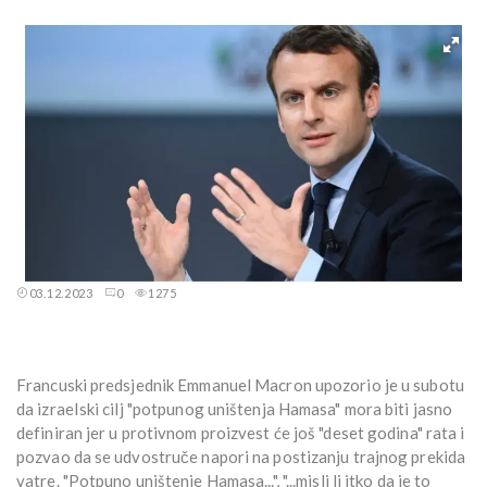
03.12.2023
0
1275
Francuski predsjednik Emmanuel Macron upozorio je u subotu
da izraeIski cilj "potpunog uništenja Hamasa" mora biti jasno
definiran jer u protivnom proizvest će još "deset godina" rata i
pozvao da se udvostruče napori na postizanju trajnog prekida
vatre. "Potpuno uništenje Hamasa...", "...misli li itko da je to