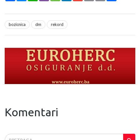
bozicnica
dm
rekord
Komentari