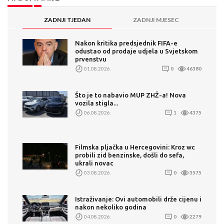
ZADNJI TJEDAN
ZADNJI MJESEC
Nakon kritika predsjednik FIFA-e
odustao od prodaje udjela u Svjetskom
prvenstvu
01.08.2026.
0
46380
Što je to nabavio MUP ZHŽ-a! Nova
vozila stigla...
06.08.2026.
1
4375
Filmska pljačka u Hercegovini: Kroz wc
probili zid benzinske, došli do sefa,
ukrali novac
03.08.2026.
0
3575
Istraživanje: Ovi automobili drže cijenu i
nakon nekoliko godina
04.08.2026.
0
2279