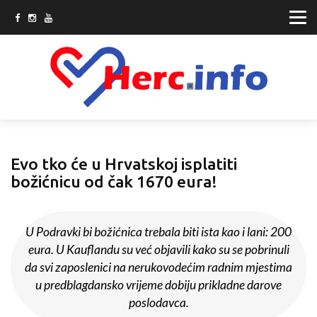
Evo tko će u Hrvatskoj isplatiti
božićnicu od čak 1670 eura!
U Podravki bi božićnica trebala biti ista kao i lani: 200
eura. U Kauflandu su već objavili kako su se pobrinuli
da svi zaposlenici na nerukovodećim radnim mjestima
u predblagdansko vrijeme dobiju prikladne darove
poslodavca.