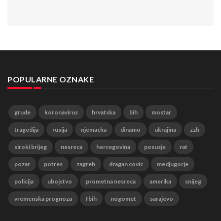
POPULARNE OZNAKE
grude
koronavirus
hrvatska
bih
mostar
tragedija
rusija
njemacka
dinamo
ukrajina
zzh
siroki brijeg
nesreca
hercegovina
posusje
rat
pozar
potres
zagreb
dragan covic
medjugorje
policija
ubojstvo
prometna nesreca
amerika
snijeg
vremenska prognoza
fbih
nogomet
sarajevo