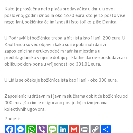
Kako je prosječna neto plaća prodavačica u dm-u u ovoj
poslovnoj godini iznosila oko 1670 eura, što je 12 posto više
nego lani, božićnica će im iznositi isto toliko, piše Danica.
U Podravki bi božićnica trebala biti ista kao i lani: 200 eura. U
Kauflandu su već objavili kako su se pobrinuli da svi
zaposlenici na nerukovodećim radnim mjestima u
predblagdansko vrijeme dobiju prikladne darove poslodavca u
obliku poklon-bona u vrijednosti od 331.81 eura.
U Lidlu se očekuje božićnica ista kao i lani - oko 330 eura.
Zaposlenici u državnim i javnim službama dobit će božićnicu od
300 eura, što im je osigurano posljednjim izmjenama
kolektivnih ugovora.
Podjeli:
Facebook
Messenger
WhatsApp
Viber
Message
LinkedIn
Gmail
Print
Copy
Podijeli
Link