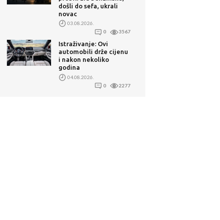
došli do sefa, ukrali
novac
03.08.2026.
0
3567
Istraživanje: Ovi
automobili drže cijenu
i nakon nekoliko
godina
04.08.2026.
0
2277