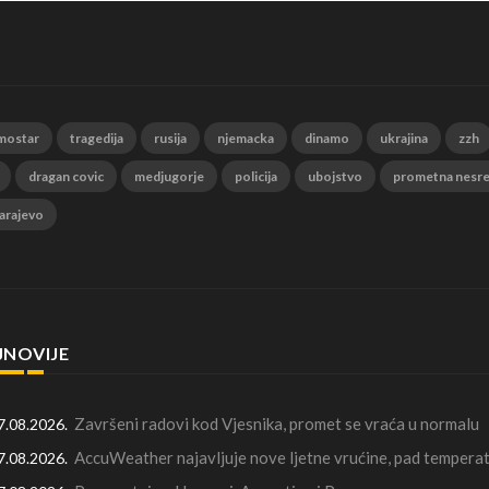
mostar
tragedija
rusija
njemacka
dinamo
ukrajina
zzh
dragan covic
medjugorje
policija
ubojstvo
prometna nesr
arajevo
JNOVIJE
Završeni radovi kod Vjesnika, promet se vraća u normalu
7.08.2026.
AccuWeather najavljuje nove ljetne vrućine, pad temperat
7.08.2026.