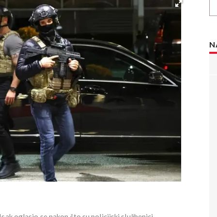
N
sak oglasio se nakon što su policijski službenici