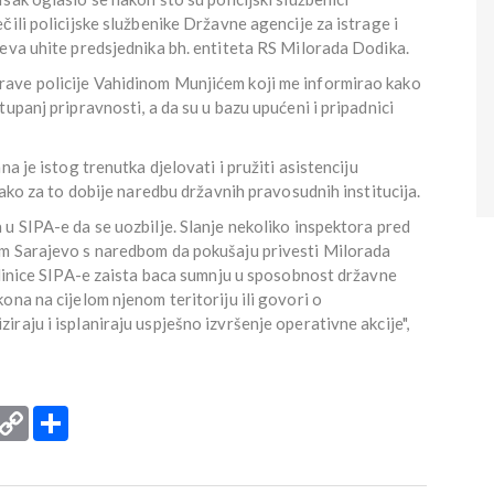
ili policijske službenike Državne agencije za istrage i
jeva uhite predsjednika bh. entiteta RS Milorada Dodika.
ave policije Vahidinom Munjićem koji me informirao kako
upanj pripravnosti, a da su u bazu upućeni i pripadnici
a je istog trenutka djelovati i pružiti asistenciju
 ako za to dobije naredbu državnih pravosudnih institucija.
u SIPA-e da se uozbilje. Slanje nekoliko inspektora pred
om Sarajevo s naredbom da pokušaju privesti Milorada
edinice SIPA-e zaista baca sumnju u sposobnost državne
ona na cijelom njenom teritoriju ili govori o
raju i isplaniraju uspješno izvršenje operativne akcije",
rint
Copy
Podijeli
Link