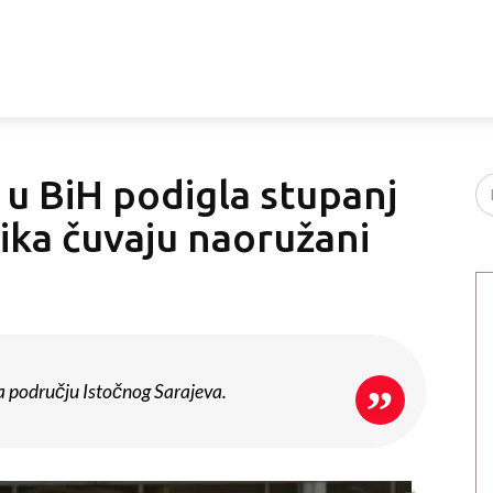
 u BiH podigla stupanj
ika čuvaju naoružani
a području Istočnog Sarajeva.