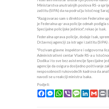
Ministarstva unutrašnjih poslova RS-a spriječ
zaštitu (SIPA) da na području Istočnog Sara
"Razgovarao sam s direktorom Federalne upr
je Federalna uprava policije odmah podigla st
Specijalne policijske jedinice", rekao je Isak.
Federalna uprava policije, dodaje Isak, spremn
Državnoj agenciji za istrage i zaštitu (SIPA)
"Pozivam glavne inspektore i odgovorna lica 
Administrativni centar Vlade RS-a u Istočn
Dodika i to sve bez asistencije Specijalne j
agencije da osigura dosljedno poštivanje zak
nesposobnosti rukovodećih kadrova da analizi
navodi se u reakciji ministra Isaka.
Podjeli:
Facebook
Messenger
WhatsApp
Viber
Message
LinkedIn
Gmail
P