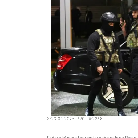
23.04.2025
0
2268
Federalni ministar unutarnjih poslova Ramo I