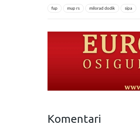
fup
mup rs
milorad dodik
sipa
Komentari