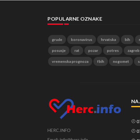
POPULARNE OZNAKE
grude
koronavirus
hrvatska
bih
posusje
rat
pozar
potres
zagreb
vremenska prognoza
fbih
nogomet
s
NA
0
HERC.INFO
0
Email: info@herc.info