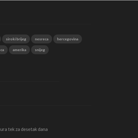
siroki brijeg
nesreca
hercegovina
eca
amerika
snijeg
ura tek za desetak dana