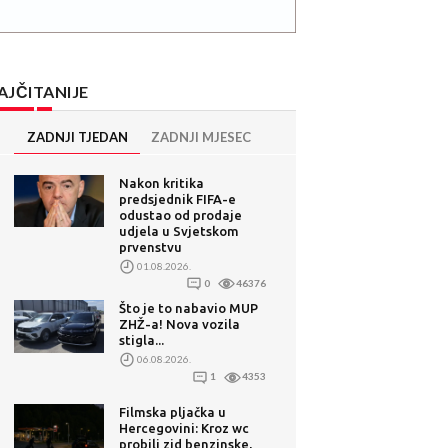
AJČITANIJE
ZADNJI TJEDAN
ZADNJI MJESEC
Nakon kritika
predsjednik FIFA-e
odustao od prodaje
udjela u Svjetskom
prvenstvu
01.08.2026.
0
46376
Što je to nabavio MUP
ZHŽ-a! Nova vozila
stigla...
06.08.2026.
1
4353
Filmska pljačka u
Hercegovini: Kroz wc
probili zid benzinske,