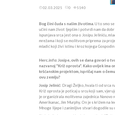
02.03.2025
0
5140
Bog čini čuda s našim životima.
U to smo se 
učini nam život ljepšim i potvrdi nam da do
ispunjava srca jest ona o Josipu Jeliniću, mla
mrežama i koji se molitvom priprema za proj
mladić koji živi istinu i kroz kojega Gospodi
Herc.info: Josipe, ovih se dana govori o t
nazvanoj "Križ oprosta". Kako uvijek ima on
kršćanskim projektom, ispričaj nam o čemu 
ovu zemlju?
Josip Jelinić:
Dragi Željko, hvala ti od srca
Križ oprosta je poticaj u srcu koji sam, vje
je organizirala molitvena zajednica
Nanovo r
Amerikanac, Jim Murphy. On je s križem na l
Mnoge lijepe i zanimljive stvari dogodile s