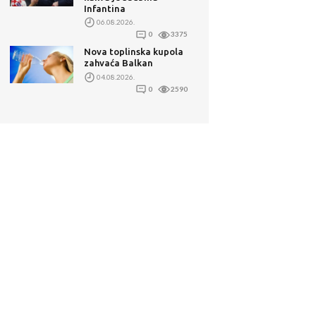
Infantina
06.08.2026.
0
3375
Nova toplinska kupola
zahvaća Balkan
04.08.2026.
0
2590