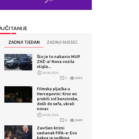
AJČITANIJE
ZADNJI TJEDAN
ZADNJI MJESEC
Što je to nabavio MUP
ZHŽ-a! Nova vozila
stigla...
06.08.2026.
1
4433
Filmska pljačka u
Hercegovini: Kroz wc
probili zid benzinske,
došli do sefa, ukrali
novac
03.08.2026.
0
3609
Završen krizni
sastanak FIFA-e: Evo
kakva je sudbina