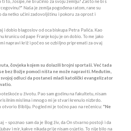
 ti to, Josipe, ne bi učinio za svoju zemlju? Zašto ne bi s
ercegovinu?" Naša je zemlja pogođena ratom, rane su
o da netko učini zadovoljštinu i pokoru za oprost i
aj i dobio blagoslov od oca biskupa Petra Palića. Kao
bnu krunicu od pape Franje koju je on dobio. To me jako
mi napravi križ i počeo se ozbiljno pripremati za ovaj
ta, čovjeka kojem su dolazili brojni sportaši. Već tada
a se bez Božje pomoći ništa ne može napraviti. Međutim,
o svojoj odluci da postaneš mladi katolički evangelizator
hvatio.
oteškoće u životu. Pao sam godinu na fakultetu, nisam
silnim mislima i mnogo mi je stvari krenulo nizbrdo.
m otvorio Bibliju. Pogled mi je točno pao na rečenicu:
"Ne
j – spoznao sam da je Bog živ, da On stvarno postoji i da
ubav i mir, kakve nikada prije nisam osjetio. To nije bilo na