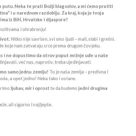
 putu. Neka te prati Božji blagoslov, a mi ćemo pratiti
tina" i u narednom razdoblju. Za kraj, koja je tvoja
 ima iz BiH, Hrvatske i dijaspore?
molitvama i ohrabrenju!
ivot.
Nitko nije savršen, svi smo ljudi – mali, slabi i grešni.
de koje nam zatvaraju srce prema drugom čovjeku.
nas i ne dopustimo da otrov poput mržnje uđe u naše
injavati, već nas, naprotiv, treba ujedinjavati.
mamo samo jednu zemlju!
To je naša zemlja – predivna i
oda, a opet jedno! Neka tako i ostane.
irimo
ljubav, mir i oprost
te da budemo
jedni drugima
že, ali sigurno i najljepše.