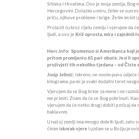
Srbima i Hrvatima. Ovo je moja zemlja, Bog m
Hercegovini. Dolazim u miru, želim se susrest
priču, njihove probleme i brige. Želim im biti p
Prolazit ću kroz cijelu zemlju i vjerujem da će
ljudi, a ovo je
Križ oprosta, mira i zajedništ
Herc.info:
Spomenuo si Amerikanca koji je
pritom promijenio 65 pari obuće. Jesi li op
proživjeti tih nekoliko tjedana – od Čiste 
Josip Jelinić:
Iskreno, ne nosim puno odjeće 
kilograma, pa mi je svaki dodatni teret nezg
Vjerujem da se Bog brine za mene i ne razmišlj
me primiti. Znam da će se Bog pobrinuti. Kao 
vjerujem da će netko drugi dobiti poticaj da 
baklavom.
U našoj zemlji ima mnogo dobrih ljudi, zato 
činim
iskorak vjere
i uzdam se u Božju provid