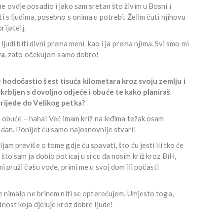
e ovdje posadio i jako sam sretan što živim u Bosni i
i s ljudima, posebno s onima u potrebi. Želim čuti njihovu
rijatelj.
 ljudi biti divni prema meni, kao i ja prema njima. Svi smo mi
va
, zato očekujem samo dobro!
 hodočastio šest tisuća kilometara kroz svoju zemlju i
skrbljen s dovoljno odjeće i obuće te kako planiraš
srijede do Velikog petka?
i obuće – haha! Već imam križ na leđima težak osam
odan. Ponijet ću samo najosnovnije stvari!
am previše o tome gdje ću spavati, što ću jesti ili tko će
što sam ja dobio poticaj u srcu da nosim križ kroz BiH,
mi pruži čašu vode, primi me u svoj dom ili počasti
se nimalo ne brinem niti se opterećujem. Umjesto toga,
nost koja djeluje kroz dobre ljude!