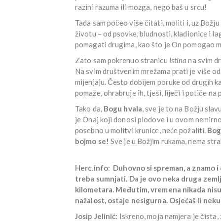
razini razuma ili mozga, nego baš u srcu!
Tada sam počeo više čitati, moliti i, uz Božj
životu – od psovke, bludnosti, kladionice i la
pomagati drugima, kao što je On pomogao m
Zato sam pokrenuo stranicu
Istina
na svim dr
Na svim društvenim mrežama prati je više od 
mijenjaju. Često dobijem poruke od drugih k
pomaže, ohrabruje ih, tješi, liječi i potiče na
Tako da,
Bogu hvala
, sve je to na Božju slav
je Onaj koji donosi plodove i u ovom nemirnom
posebno u molitvi krunice, neće požaliti.
Bog 
bojmo se!
Sve je u Božjim rukama, nema stra
Herc.info:
Duhovno si spreman, a znamo i d
treba sumnjati. Da je ovo neka druga zemlj
kilometara. Međutim, vremena nikada nisu b
nažalost, ostaje nesigurna. Osjećaš li neku
Josip Jelinić:
Iskreno, moja namjera je čista,