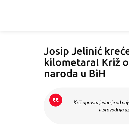
Josip Jelinić kre
kilometara! Križ 
naroda u BiH
Križ oprosta jedan je od naj
a provodi ga uz