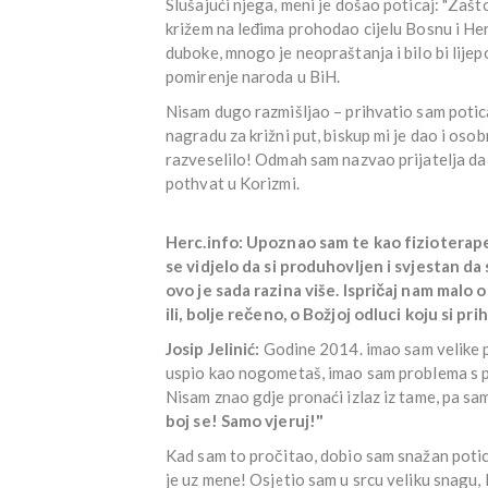
Slušajući njega, meni je došao poticaj: "Zašto
križem na leđima prohodao cijelu Bosnu i H
duboke, mnogo je neopraštanja i bilo bi lijep
pomirenje naroda u BiH.
Nisam dugo razmišljao – prihvatio sam potic
nagradu za križni put, biskup mi je dao i oso
razveselilo! Odmah sam nazvao prijatelja da 
pothvat u Korizmi.
Herc.info: Upoznao sam te kao fizioterapeu
se vidjelo da si produhovljen i svjestan d
ovo je sada razina više. Ispričaj nam malo 
ili, bolje rečeno, o Božjoj odluci koju si pri
Josip Jelinić:
Godine 2014. imao sam velike p
uspio kao nogometaš, imao sam problema s pri
Nisam znao gdje pronaći izlaz iz tame, pa sa
boj se! Samo vjeruj!"
Kad sam to pročitao, dobio sam snažan potica
je uz mene! Osjetio sam u srcu veliku snagu, lj