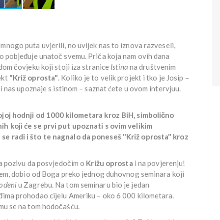
mnogo puta uvjerili, no uvijek nas to iznova razveseli,
bro pobjeđuje unatoč svemu. Priča koja nam ovih dana
dom čovjeku koji stoji iza stranice
Istina
na društvenim
ekt
"Križ oprosta"
. Koliko je to velik projekt i tko je Josip –
n i nas upoznaje s istinom – saznat ćete u ovom intervjuu.
vojoj hodnji od 1000 kilometara kroz BiH, simbolično
ih koji će se prvi put upoznati s ovim velikim
se radi i što te nagnalo da poneseš "Križ oprosta" kroz
 na pozivu da posvjedočim o
Križu oprosta
i na povjerenju!
rujem, dobio od Boga preko jednog duhovnog seminara koji
ođeni
u Zagrebu. Na tom seminaru bio je jedan
eđima prohodao cijelu Ameriku – oko 6 000 kilometara.
u mu se na tom hodočašću.