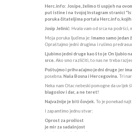
Herc.info:
Josipe, želimo ti uspjeh na ovom
put istine i na tvojoj Instagram stranici "Is
poruka čitateljima portala Herc.info, kojih
Josip Jelinić:
Hvala vam od srca na podršci, 
Moja poruka ljudima je:
Imamo samo jedan ž
Opraštajmo jedni drugima i rušimo predrasu
Ljubimo jedni druge kao što je On ljubio 
srce.
Ako smo različiti, to nas ne treba razjed
Poštujmo i prihvaćajmo jedni druge jer i
posebna.
Naša Bosna i Hercegovina.
Tri nar
Neka nam Otac nebeski pomogne da uvijek š
blagoslov i dar, a ne teret!
Najvažnije je biti čovjek.
To je ponekad najte
I zapamtimo jednu stvar:
Oprost za prošlost
je mir za sadašnjost