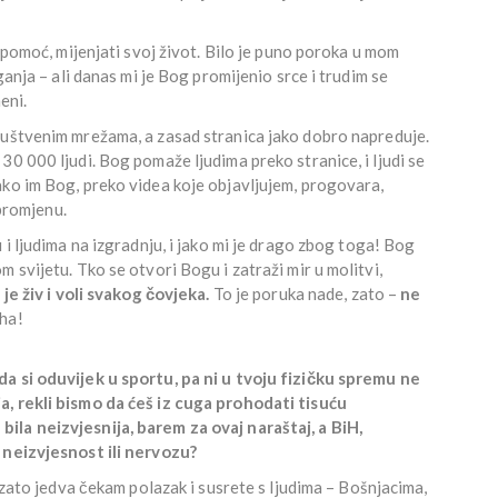
u pomoć, mijenjati svoj život. Bilo je puno poroka u mom
ganja – ali danas mi je Bog promijenio srce i trudim se
eni.
uštvenim mrežama, a zasad stranica jako dobro napreduje.
30 000 ljudi. Bog pomaže ljudima preko stranice, i ljudi se
ako im Bog, preko videa koje objavljujem, progovara,
 promjenu.
u i ljudima na izgradnju, i jako mi je drago zbog toga! Bog
 svijetu. Tko se otvori Bogu i zatraži mir u molitvi,
je živ i voli svakog čovjeka.
To je poruka nade, zato –
ne
ha!
a si oduvijek u sportu, pa ni u tvoju fizičku spremu ne
a, rekli bismo da ćeš iz cuga prohodati tisuću
ila neizvjesnija, barem za ovaj naraštaj, a BiH,
 neizvjesnost ili nervozu?
 zato jedva čekam polazak i susrete s ljudima – Bošnjacima,