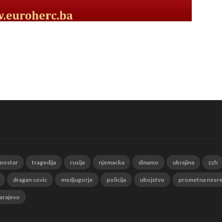
mostar
tragedija
rusija
njemacka
dinamo
ukrajina
zzh
dragan covic
medjugorje
policija
ubojstvo
prometna nesr
arajevo