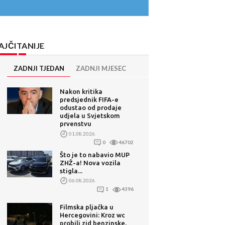
AJČITANIJE
ZADNJI TJEDAN
ZADNJI MJESEC
Nakon kritika
predsjednik FIFA-e
odustao od prodaje
udjela u Svjetskom
prvenstvu
01.08.2026.
0
46702
Što je to nabavio MUP
ZHŽ-a! Nova vozila
stigla...
06.08.2026.
1
4396
Filmska pljačka u
Hercegovini: Kroz wc
probili zid benzinske,