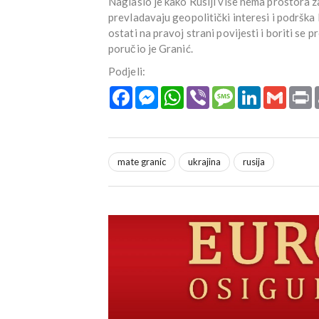
Naglasio je kako Rusiji više nema prostora z
prevladavaju geopolitički interesi i podršk
ostati na pravoj strani povijesti i boriti se 
poručio je Granić.
Podjeli:
Facebook
Messenger
WhatsApp
Viber
Message
LinkedIn
Gmail
P
mate granic
ukrajina
rusija