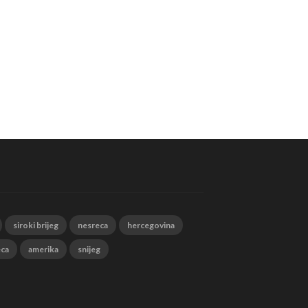
siroki brijeg
nesreca
hercegovina
eca
amerika
snijeg