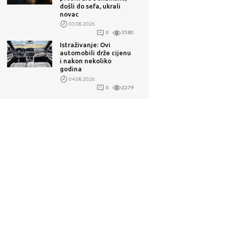
došli do sefa, ukrali
novac
03.08.2026.
0
3583
Istraživanje: Ovi
automobili drže cijenu
i nakon nekoliko
godina
04.08.2026.
0
2279