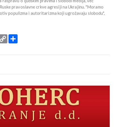
a raspravu o ljudskim pravima i slobodi medija, već
a Ruske pravoslavne crkve agresiji na Ukrajinu. "Moramo
protiv populizma i autoritarizma koji ugrožavaju slobodu",
rint
Copy
Podijeli
Link