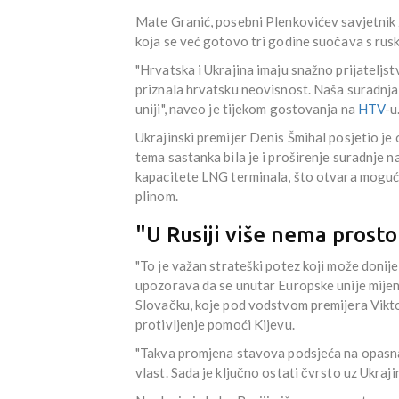
Mate Granić, posebni Plenkovićev savjetnik z
koja se već gotovo tri godine suočava s rus
"Hrvatska i Ukrajina imaju snažno prijateljst
priznala hrvatsku neovisnost. Naša suradnja
uniji", naveo je tijekom gostovanja na
HTV
-u
Ukrajinski premijer Denis Šmihal posjetio je
tema sastanka bila je i proširenje suradnje n
kapacitete LNG terminala, što otvara mogućn
plinom.
"U Rusiji više nema prosto
"To je važan strateški potez koji može donije
upozorava da se unutar Europske unije mijenj
Slovačku, koje pod vodstvom premijera Vikt
protivljenje pomoći Kijevu.
"Takva promjena stavova podsjeća na opasna r
vlast. Sada je ključno ostati čvrsto uz Ukraji