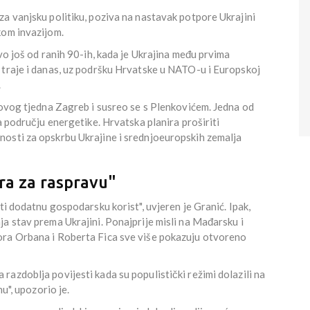
a vanjsku politiku, poziva na nastavak potpore Ukrajini
kom invazijom.
vo još od ranih 90-ih, kada je Ukrajina među prvima
 traje i danas, uz podršku Hrvatske u NATO-u i Europskoj
.
 ovog tjedna Zagreb i susreo se s Plenkovićem. Jedna od
a području energetike. Hrvatska planira proširiti
osti za opskrbu Ukrajine i srednjoeuropskih zemalja
ra za raspravu"
ti dodatnu gospodarsku korist", uvjeren je Granić. Ipak,
a stav prema Ukrajini. Ponajprije misli na Mađarsku i
ora Orbana i Roberta Fica sve više pokazuju otvoreno
azdoblja povijesti kada su populistički režimi dolazili na
nu", upozorio je.