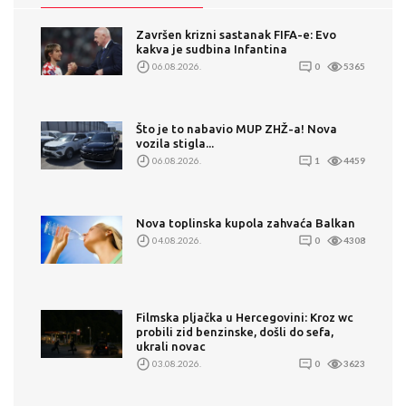
Završen krizni sastanak FIFA-e: Evo
kakva je sudbina Infantina
06.08.2026.
0
5365
Što je to nabavio MUP ZHŽ-a! Nova
vozila stigla...
06.08.2026.
1
4459
Nova toplinska kupola zahvaća Balkan
04.08.2026.
0
4308
Filmska pljačka u Hercegovini: Kroz wc
probili zid benzinske, došli do sefa,
ukrali novac
03.08.2026.
0
3623