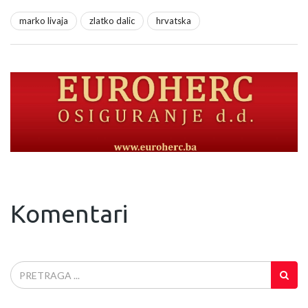
marko livaja
zlatko dalic
hrvatska
Komentari