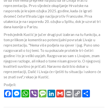
se da više nema prepreke na putu da se Livaja vrati u
reprezentaciju. Prvo sljedeće okupljanje Hrvatske na
rasporedu je krajem ožujka 2025. godine, kada će igrati
dvomeč četvrtfinala Lige nacija protiv Francuske. Prva
utakmica je na rasporedu 20. ožujka u Splitu, dok je uzvrat tri
dana kasnije u Parizu.
Predsjednik Kustić je jučer drugi put izabran na tu funkciju, a
tom prilikom je komentirao potencijalni povratak Livaje u
reprezentaciju. "Nema više podjela na sjever i jug. Puno smo
razgovarali o toj temi. To su pokazale protekle tri-četiri
godine i to je veliki uspjeh. Razgovarao sam s Livajom, znam
njegove razloge, ali nikad o tome nisam govorio. O njegovoj
kvaliteti suvišno je pričati. Naravno da bi bio dobar u
reprezentaciji, Dalić i Livaja će riješiti tu situaciju i uskoro će
se znati sve", rekao je Kustić.
Podjeli:
Facebook
Messenger
WhatsApp
Viber
Message
LinkedIn
Gmail
Print
Copy
Podijeli
Link