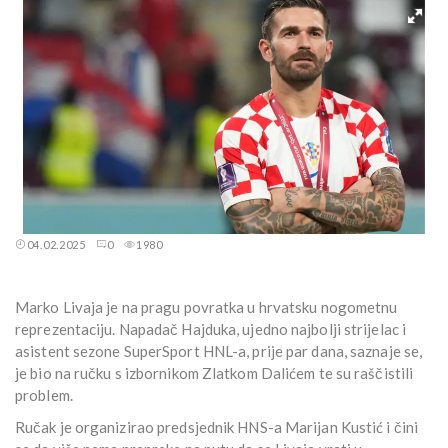
04.02.2025
0
1980
Marko Livaja je na pragu povratka u hrvatsku nogometnu
reprezentaciju. Napadač Hajduka, ujedno najbolji strijelac i
asistent sezone SuperSport HNL-a, prije par dana, saznaje se,
je bio na ručku s izbornikom Zlatkom Dalićem te su raščistili
problem.
Ručak je organizirao predsjednik HNS-a Marijan Kustić i čini