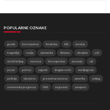
POPULARNE OZNAKE
grude
koronavirus
hrvatska
bih
mostar
tragedija
rusija
njemacka
dinamo
ukrajina
zzh
siroki brijeg
nesreca
hercegovina
posusje
rat
pozar
potres
zagreb
dragan covic
medjugorje
policija
ubojstvo
prometna nesreca
amerika
snijeg
vremenska prognoza
fbih
nogomet
sarajevo