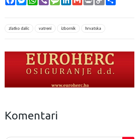
Link
zlatko dalic
vatreni
izbornik
hrvatska
Komentari