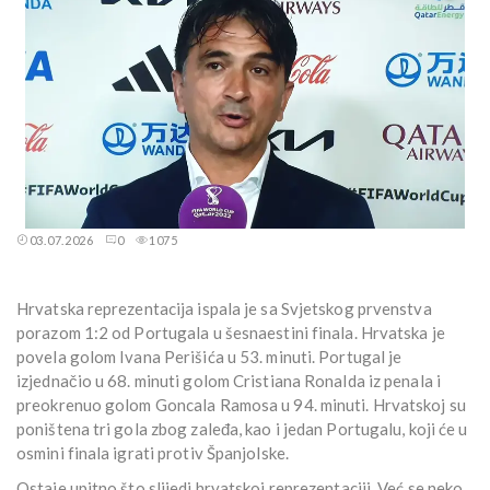
03.07.2026
0
1075
Hrvatska reprezentacija ispala je sa Svjetskog prvenstva
porazom 1:2 od Portugala u šesnaestini finala. Hrvatska je
povela golom Ivana Perišića u 53. minuti. Portugal je
izjednačio u 68. minuti golom Cristiana Ronalda iz penala i
preokrenuo golom Goncala Ramosa u 94. minuti. Hrvatskoj su
poništena tri gola zbog zaleđa, kao i jedan Portugalu, koji će u
osmini finala igrati protiv Španjolske.
Ostaje upitno što slijedi hrvatskoj reprezentaciji. Već se neko