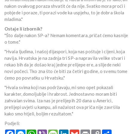
nakon ovakvog poraza shvatit će da nije. Svatko mora proći i
pobjede i poraze, ti porazi vode ka uspjehu, to je dobra škola
mladima."
Ostaje li izbornik?
"Što dalje nakon SP-a? Nemam komentara, pričat ćemo kasnije
o tome."
"Hvala ljudima, i našoj dijaspori, koja nas poštuje i cijeni, koja
navija. Hrvatska je na zadnja tri SP-a napravila velike stvari i
rekao bih da je došao kraj jedne prelijepe ere, a slijede neki
novi počeci. Tko zna što će biti za četiri godine, o svemu tome
ćemo po povratku u Hrvatsku."
"Hvala svima koji nas podržavaju, mi smo opet pokazali
karakter, domoljublje i hrabrost. Jednostavno moram biti
zahvalan svima. Iza nas je prelijepih 20 dana u Americi,
prelijepi uvjeti u kampu, ali nažalost ova priča nije završila
kako smo htjeli, boljim rezultatom."
Podjeli:
Facebook
Messenger
WhatsApp
Viber
Message
LinkedIn
Gmail
Print
Copy
Podijeli