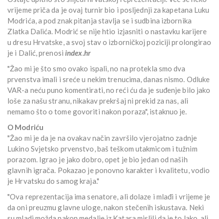
vrijeme priča da je ovaj turnir bio i posljednji za kapetana Luku
Modrića, a pod znak pitanja stavlja se i sudbina izbornika
Zlatka Dalića. Modrić se nije htio izjasniti o nastavku karijere
u dresu Hrvatske, a svoj stav o izborničkoj poziciji prolongirao
je i Dalić, prenosi
index.hr
"Žao mi je što smo ovako ispali, no na protekla smo dva
prvenstva imali i sreće u nekim trenucima, danas nismo. Odluke
VAR-a neću puno komentirati, no reći ću da je suđenje bilo jako
loše za našu stranu, nikakav prekršaj ni prekid za nas, ali
nemamo što o tome govoriti nakon poraza", istaknuo je.
O Modriću
"Žao mi je da je na ovakav način završilo vjerojatno zadnje
Lukino Svjetsko prvenstvo, baš teškom utakmicom i tužnim
porazom. Igrao je jako dobro, opet je bio jedan od naših
glavnih igrača. Pokazao je ponovno karakter i kvalitetu, vodio
je Hrvatsku do samog kraja."
"Ova reprezentacija ima senatore, ali dolaze i mlađi i vrijeme je
da oni preuzmu glavne uloge, nakon stečenih iskustava. Neki
su mladi možda nakon medalje iz Katara mislili da je to lako, ali