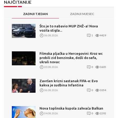
NAJČITANIJE
ZADNJI TJEDAN
ZADNJI MJESEC
Što je to nabavio MUP ZHŽ-a! Nova
vozila stigla...
06.08.2026.
1
4429
Filmska pljačka u Hercegovini: Kroz wc
probili zid benzinske, došli do sefa,
ukrali novac
03.08.2026.
0
3605
Završen krizni sastanak FIFA-e: Evo
kakva je sudbina Infantina
06.08.2026.
0
3054
Nova toplinska kupola zahvaća Balkan
04.08.2026.
0
2292