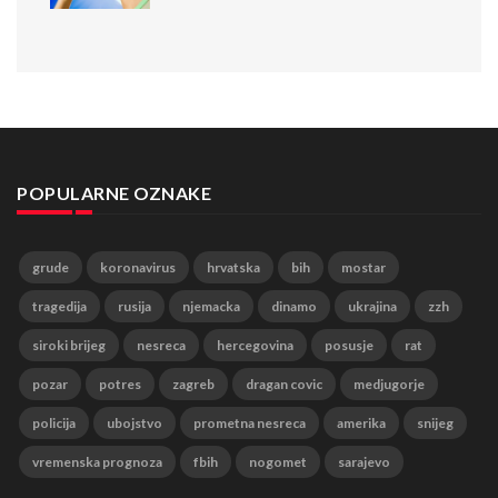
POPULARNE OZNAKE
grude
koronavirus
hrvatska
bih
mostar
tragedija
rusija
njemacka
dinamo
ukrajina
zzh
siroki brijeg
nesreca
hercegovina
posusje
rat
pozar
potres
zagreb
dragan covic
medjugorje
policija
ubojstvo
prometna nesreca
amerika
snijeg
vremenska prognoza
fbih
nogomet
sarajevo