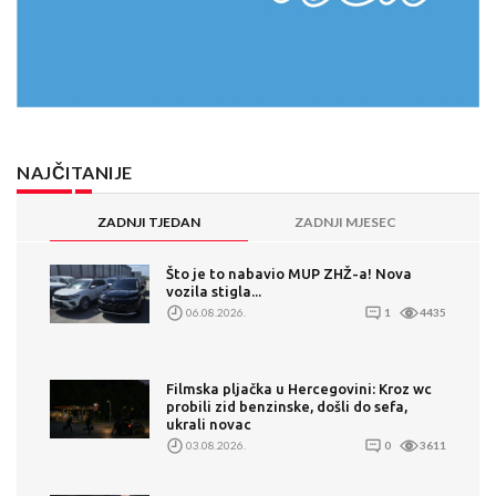
NAJČITANIJE
ZADNJI TJEDAN
ZADNJI MJESEC
Što je to nabavio MUP ZHŽ-a! Nova
vozila stigla...
06.08.2026.
1
4435
Filmska pljačka u Hercegovini: Kroz wc
probili zid benzinske, došli do sefa,
ukrali novac
03.08.2026.
0
3611