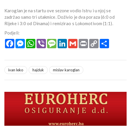
Karoglan je na startu ove sezone vodio Istru i u njoj se
zadržao samo tri utakmice. Doživio je dva poraza (6:0 od
Rijeke i 3:0 od Dinama) i remizirao s Lokomotivom (1:1).
Podjeli:
Facebook
Messenger
WhatsApp
Viber
Message
LinkedIn
Gmail
Print
Copy
Podijeli
Link
ivan leko
hajduk
mislav karoglan