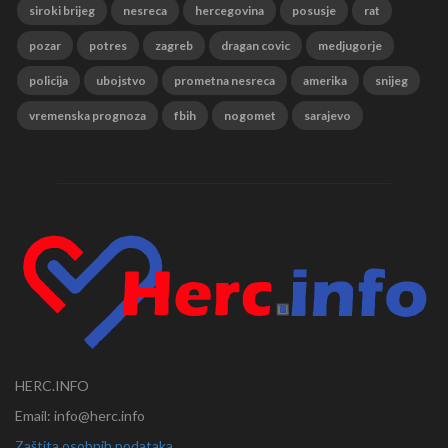
siroki brijeg
nesreca
hercegovina
posusje
rat
pozar
potres
zagreb
dragan covic
medjugorje
policija
ubojstvo
prometna nesreca
amerika
snijeg
vremenska prognoza
fbih
nogomet
sarajevo
HERC.INFO
Email: info@herc.info
Zaštita osobnih podataka