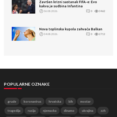
Završen krizni sastanak FIFA-e: Evo
kakva je sudbina Infantina
06.08.2026.
0
3462
Nova toplinska kupola zahvaća Balkan
04.08.2026.
0
2712
POPULARNE OZNAKE
grude
koronavirus
hrvatska
bih
mostar
tragedija
rusija
njemacka
dinamo
ukrajina
zzh