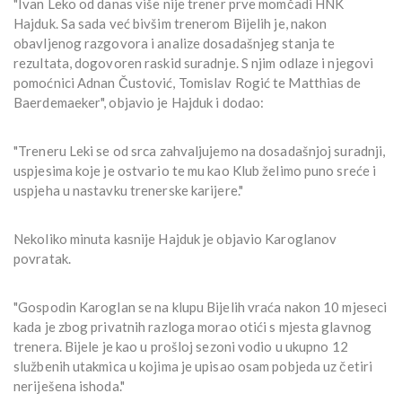
"Ivan Leko od danas više nije trener prve momčadi HNK
Hajduk. Sa sada već bivšim trenerom Bijelih je, nakon
obavljenog razgovora i analize dosadašnjeg stanja te
rezultata, dogovoren raskid suradnje. S njim odlaze i njegovi
pomoćnici Adnan Čustović, Tomislav Rogić te Matthias de
Baerdemaeker", objavio je Hajduk i dodao:
"Treneru Leki se od srca zahvaljujemo na dosadašnjoj suradnji,
uspjesima koje je ostvario te mu kao Klub želimo puno sreće i
uspjeha u nastavku trenerske karijere."
Nekoliko minuta kasnije Hajduk je objavio Karoglanov
povratak.
"Gospodin Karoglan se na klupu Bijelih vraća nakon 10 mjeseci
kada je zbog privatnih razloga morao otići s mjesta glavnog
trenera. Bijele je kao u prošloj sezoni vodio u ukupno 12
službenih utakmica u kojima je upisao osam pobjeda uz četiri
neriješena ishoda."