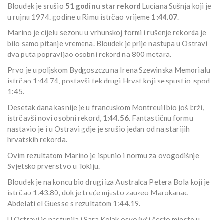
Bloudek je srušio
51 godinu star rekord
Luciana Sušnja koji je
u rujnu 1974. godine u Rimu istrčao vrijeme
1:44.07
.
Marino je cijelu sezonu u vrhunskoj formi i rušenje rekorda je
bilo samo pitanje vremena. Bloudek je prije nastupa u Ostravi
dva puta popravljao osobni rekord na 800 metara.
Prvo je u poljskom Bydgoszczu na Irena Szewinska Memorialu
istrčao 1:44.74, postavši tek drugi Hrvat koji se spustio ispod
1:45.
Desetak dana kasnije je u francuskom Montreuil bio još brži,
istrčavši novi osobni rekord,
1:44.56
. Fantastičnu formu
nastavio je i u Ostravi gdje je srušio jedan od najstarijih
hrvatskih rekorda.
Ovim rezultatom Marino je ispunio i normu za ovogodišnje
Svjetsko prvenstvo u Tokiju.
Bloudek je na koncu bio drugi iza Australca Petera Bola koji je
istrčao 1:43.80, dok je treće mjesto zauzeo Marokanac
Abdelati el Guesse s rezultatom 1:44.19.
U Ostravi je nastupila i Sara Kolak osvojivši šesto mjesto u