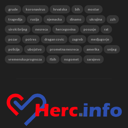
grude
koronavirus
hrvatska
bih
mostar
tragedija
rusija
njemacka
dinamo
ukrajina
zzh
siroki brijeg
nesreca
hercegovina
posusje
rat
pozar
potres
dragan covic
zagreb
medjugorje
policija
ubojstvo
prometna nesreca
amerika
snijeg
vremenska prognoza
fbih
nogomet
sarajevo