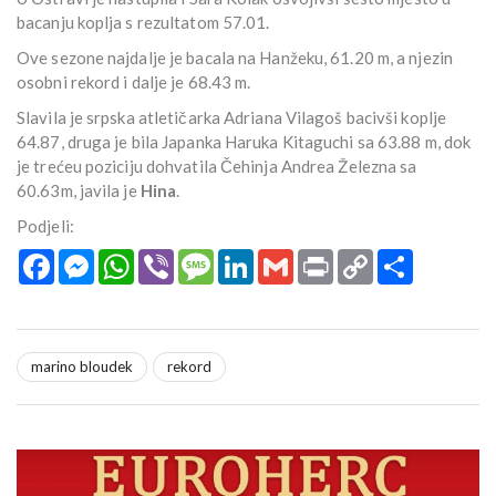
bacanju koplja s rezultatom 57.01.
Ove sezone najdalje je bacala na Hanžeku, 61.20 m, a njezin
osobni rekord i dalje je 68.43 m.
Slavila je srpska atletičarka Adriana Vilagoš bacivši koplje
64.87, druga je bila Japanka Haruka Kitaguchi sa 63.88 m, dok
je trećeu poziciju dohvatila Čehinja Andrea Železna sa
60.63m, javila je
Hina
.
Podjeli:
Facebook
Messenger
WhatsApp
Viber
Message
LinkedIn
Gmail
Print
Copy
Podijeli
Link
marino bloudek
rekord