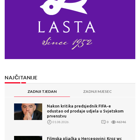
NAJČITANIJE
ZADNJI TJEDAN
ZADNJI MJESEC
Nakon kritika predsjednik FIFA-e
odustao od prodaje udjela u Svjetskom
prvenstvu
01.08.2026.
0
46346
Filmska pljačka u Hercegovini: Kroz wc