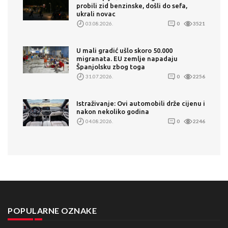
probili zid benzinske, došli do sefa,
ukrali novac
03.08.2026.
0
3521
U mali gradić ušlo skoro 50.000
migranata. EU zemlje napadaju
Španjolsku zbog toga
31.07.2026.
0
2256
Istraživanje: Ovi automobili drže cijenu i
nakon nekoliko godina
04.08.2026.
0
2246
POPULARNE OZNAKE