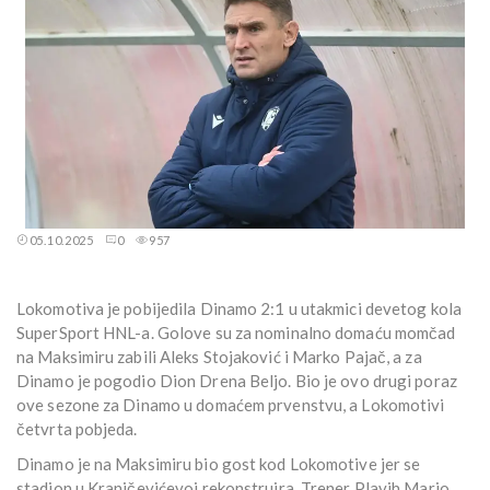
05.10.2025
0
957
Lokomotiva je pobijedila Dinamo 2:1 u utakmici devetog kola
SuperSport HNL-a. Golove su za nominalno domaću momčad
na Maksimiru zabili Aleks Stojaković i Marko Pajač, a za
Dinamo je pogodio Dion Drena Beljo. Bio je ovo drugi poraz
ove sezone za Dinamo u domaćem prvenstvu, a Lokomotivi
četvrta pobjeda.
Dinamo je na Maksimiru bio gost kod Lokomotive jer se
stadion u Kranjčevićevoj rekonstruira. Trener Plavih Mario