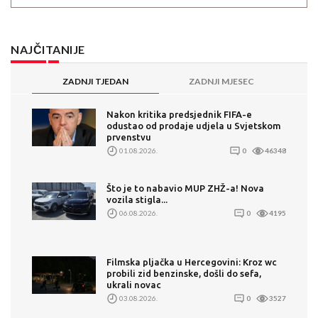
NAJČITANIJE
ZADNJI TJEDAN
ZADNJI MJESEC
Nakon kritika predsjednik FIFA-e
odustao od prodaje udjela u Svjetskom
prvenstvu
01.08.2026.
0
46348
Što je to nabavio MUP ZHŽ-a! Nova
vozila stigla...
06.08.2026.
0
4195
Filmska pljačka u Hercegovini: Kroz wc
probili zid benzinske, došli do sefa,
ukrali novac
03.08.2026.
0
3527