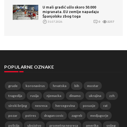
U mali gradić ušlo skoro 50.000
migranata. EU zemlje napadaju
Španjolsku zbog toga
31.07.2026.
0
2257
POPULARNE OZNAKE
grude
koronavirus
hrvatska
bih
mostar
tragedija
rusija
njemacka
dinamo
ukrajina
zzh
siroki brijeg
nesreca
hercegovina
posusje
rat
pozar
potres
dragan covic
zagreb
medjugorje
policija
ubojstvo
prometna nesreca
amerika
snijeg