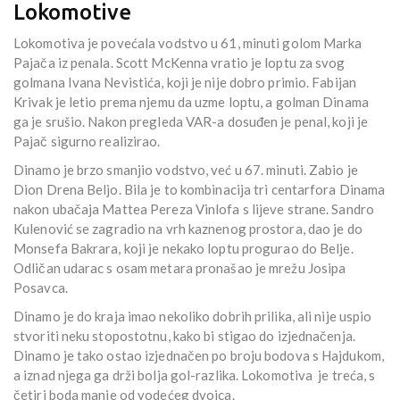
Lokomotive
Lokomotiva je povećala vodstvo u 61, minuti golom Marka
Pajača iz penala. Scott McKenna vratio je loptu za svog
golmana Ivana Nevistića, koji je nije dobro primio. Fabijan
Krivak je letio prema njemu da uzme loptu, a golman Dinama
ga je srušio. Nakon pregleda VAR-a dosuđen je penal, koji je
Pajač sigurno realizirao.
Dinamo je brzo smanjio vodstvo, već u 67. minuti. Zabio je
Dion Drena Beljo. Bila je to kombinacija tri centarfora Dinama
nakon ubačaja Mattea Pereza Vinlofa s lijeve strane. Sandro
Kulenović se zagradio na vrh kaznenog prostora, dao je do
Monsefa Bakrara, koji je nekako loptu progurao do Belje.
Odličan udarac s osam metara pronašao je mrežu Josipa
Posavca.
Dinamo je do kraja imao nekoliko dobrih prilika, ali nije uspio
stvoriti neku stopostotnu, kako bi stigao do izjednačenja.
Dinamo je tako ostao izjednačen po broju bodova s Hajdukom,
a iznad njega ga drži bolja gol-razlika. Lokomotiva je treća, s
četiri boda manje od vodećeg dvojca.