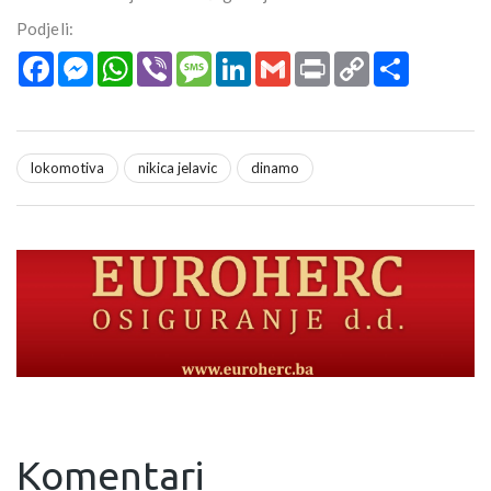
Podjeli:
Facebook
Messenger
WhatsApp
Viber
Message
LinkedIn
Gmail
Print
Copy
Podijeli
Link
lokomotiva
nikica jelavic
dinamo
Komentari