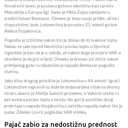
Kovačević izveo je postavu gotovo identičnu kao i protiv
Maccabija u Europa ligi. Samo je Mihu Zajca zamijenio u
sredini Ismael Bennacer. Dinamo je imao svoje prilike, ali ne i
stopostotne. Ipak, Lokomotiva je povela u 21. minuti golom
Aleksa Stojakovića.
Pogodio je iz blizine nakon što je došao do Krivakove lopte.
Našao se sam ispred Nevistića i poslao loptu u lijevi kut.
Izgledalo je kao da je u zaleđu, ali nakon duge provjere VAR-a
utvrđeno je da gol vrijedi. Dinamo je krenuo još žešće nakon
primljenog gola i u sljedećem je napadu Bennacer pogodio
stativu.
Jako blizu drugog gola bila je Lokomotiva u 44. minuti. Igrači
Lokomotive napravili su dobrim dodavanjima višak na desnoj
strani, ubacio je Matija Subotić prizemno, a Vuković uletio i s
pet metara poslao loptu u mrežu. No gol je poništen zbog
prekršaja u napadu Stojakovića u začetku napada, nakon što je
sudac Zdenko Lovrić pogledao VAR snimku.
Pajač zabio za nedostižnu prednost