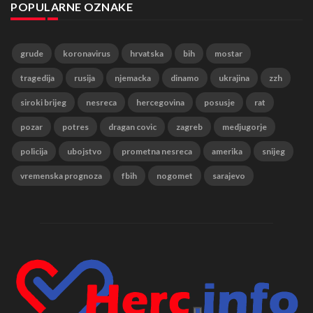
POPULARNE OZNAKE
grude
koronavirus
hrvatska
bih
mostar
tragedija
rusija
njemacka
dinamo
ukrajina
zzh
siroki brijeg
nesreca
hercegovina
posusje
rat
pozar
potres
dragan covic
zagreb
medjugorje
policija
ubojstvo
prometna nesreca
amerika
snijeg
vremenska prognoza
fbih
nogomet
sarajevo