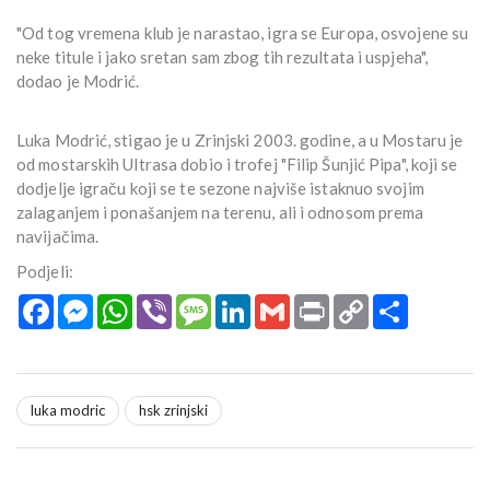
"Od tog vremena klub je narastao, igra se Europa, osvojene su
neke titule i jako sretan sam zbog tih rezultata i uspjeha",
dodao je Modrić.
Luka Modrić, stigao je u Zrinjski 2003. godine, a u Mostaru je
od mostarskih Ultrasa dobio i trofej "Filip Šunjić Pipa", koji se
dodjelje igraču koji se te sezone najviše istaknuo svojim
zalaganjem i ponašanjem na terenu, ali i odnosom prema
navijačima.
Podjeli:
Facebook
Messenger
WhatsApp
Viber
Message
LinkedIn
Gmail
Print
Copy
Podijeli
Link
luka modric
hsk zrinjski