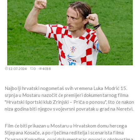
12.07.2024
0
4018
Najbolji hrvatski nogometaš svih vremena Luka Modrić 15.
srpnja u Mostaru nazočit će premijeri dokumentarnog filma
"Hrvatski športski klub Zrinjski – Priča o ponosu", što će nakon
niza godina biti njegov svojevrsni povratak u grad na Neretvi.
Film će biti prikazan u Mostaru u Hrvatskom domu hercega
Stjepana Kosače, a po riječima reditelja i scenarista filma
Dragana Komadine, ovaj dokumentarac govori o okolnostima