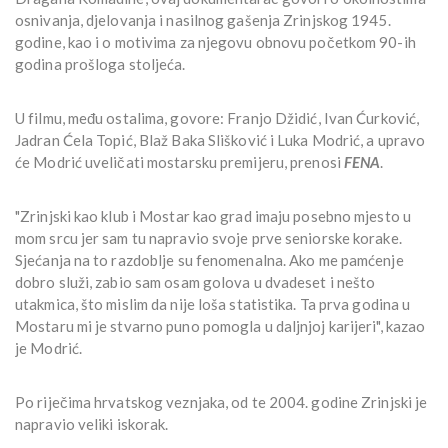
osnivanja, djelovanja i nasilnog gašenja Zrinjskog 1945.
godine, kao i o motivima za njegovu obnovu početkom 90-ih
godina prošloga stoljeća.
U filmu, među ostalima, govore: Franjo Džidić, Ivan Ćurković,
Jadran Ćela Topić, Blaž Baka Slišković i Luka Modrić, a upravo
će Modrić uveličati mostarsku premijeru, prenosi
FENA
.
"Zrinjski kao klub i Mostar kao grad imaju posebno mjesto u
mom srcu jer sam tu napravio svoje prve seniorske korake.
Sjećanja na to razdoblje su fenomenalna. Ako me pamćenje
dobro služi, zabio sam osam golova u dvadeset i nešto
utakmica, što mislim da nije loša statistika. Ta prva godina u
Mostaru mi je stvarno puno pomogla u daljnjoj karijeri", kazao
je Modrić.
Po riječima hrvatskog veznjaka, od te 2004. godine Zrinjski je
napravio veliki iskorak.