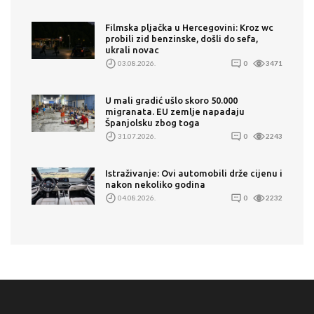
Filmska pljačka u Hercegovini: Kroz wc
probili zid benzinske, došli do sefa,
ukrali novac
03.08.2026.
0
3471
U mali gradić ušlo skoro 50.000
migranata. EU zemlje napadaju
Španjolsku zbog toga
31.07.2026.
0
2243
Istraživanje: Ovi automobili drže cijenu i
nakon nekoliko godina
04.08.2026.
0
2232