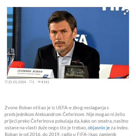
25.01.2024
1
4141
Zvone Boban otišao je iz UEFA-e zbog neslaganja s
predsjednikom Aleksandrom Čeferinom. Nije mogao ni želio
prijeći preko Čeferinova pokušaja da, kako on smatra, nasilno
ostane na vlasti duže nego što je trebao,
objasnio je
za Index.
Boban je od 2016. do 2019. radio u FIFA-i kao zamjenik