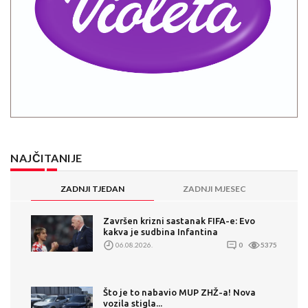
NAJČITANIJE
ZADNJI TJEDAN
ZADNJI MJESEC
Završen krizni sastanak FIFA-e: Evo
kakva je sudbina Infantina
06.08.2026.
0
5375
Što je to nabavio MUP ZHŽ-a! Nova
vozila stigla...