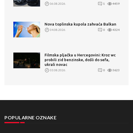
06.08.2026.
1
4459
Nova toplinska kupola zahvaća Balkan
04.08.2026.
0
4324
Filmska pljačka u Hercegovini: Kroz wc
probili zid benzinske, došli do sefa,
ukrali novac
03.08.2026.
0
3623
POPULARNE OZNAKE