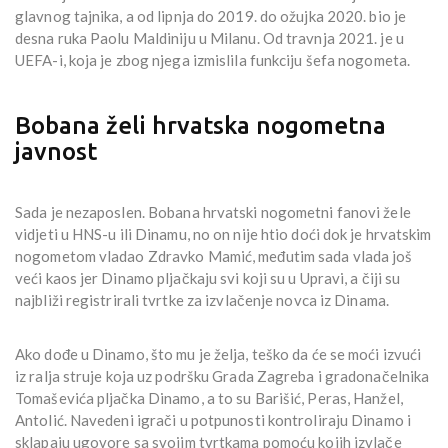
glavnog tajnika, a od lipnja do 2019. do ožujka 2020. bio je
desna ruka Paolu Maldiniju u Milanu. Od travnja 2021. je u
UEFA-i, koja je zbog njega izmislila funkciju šefa nogometa.
Bobana želi hrvatska nogometna
javnost
Sada je nezaposlen. Bobana hrvatski nogometni fanovi žele
vidjeti u HNS-u ili Dinamu, no on nije htio doći dok je hrvatskim
nogometom vladao Zdravko Mamić, međutim sada vlada još
veći kaos jer Dinamo pljačkaju svi koji su u Upravi, a čiji su
najbliži registrirali tvrtke za izvlačenje novca iz Dinama.
Ako dođe u Dinamo, što mu je želja, teško da će se moći izvući
iz ralja struje koja uz podršku Grada Zagreba i gradonačelnika
Tomaševića pljačka Dinamo, a to su Barišić, Peras, Hanžel,
Antolić. Navedeni igrači u potpunosti kontroliraju Dinamo i
sklapaju ugovore sa svojim tvrtkama pomoću kojih izvlače