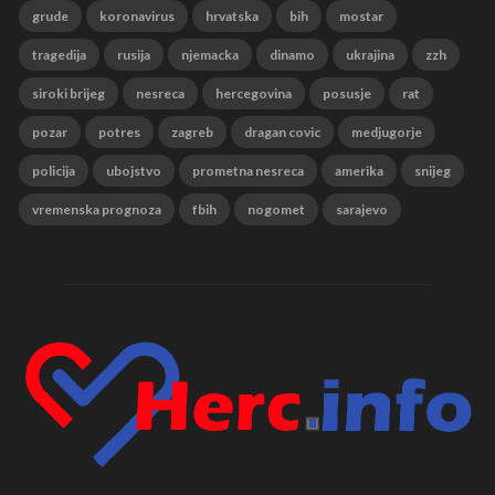
grude
koronavirus
hrvatska
bih
mostar
tragedija
rusija
njemacka
dinamo
ukrajina
zzh
siroki brijeg
nesreca
hercegovina
posusje
rat
pozar
potres
zagreb
dragan covic
medjugorje
policija
ubojstvo
prometna nesreca
amerika
snijeg
vremenska prognoza
fbih
nogomet
sarajevo