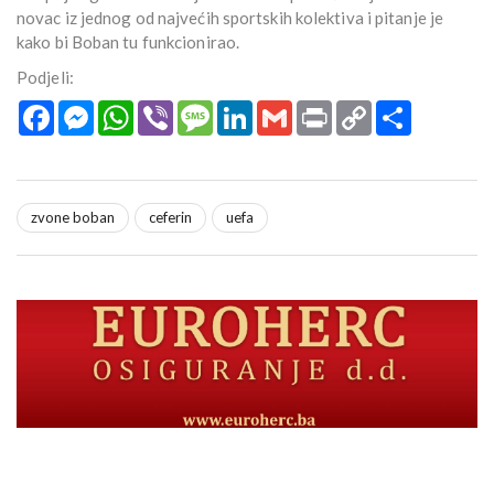
novac iz jednog od najvećih sportskih kolektiva i pitanje je
kako bi Boban tu funkcionirao.
Podjeli:
Facebook
Messenger
WhatsApp
Viber
Message
LinkedIn
Gmail
Print
Copy
Podijeli
Link
zvone boban
ceferin
uefa