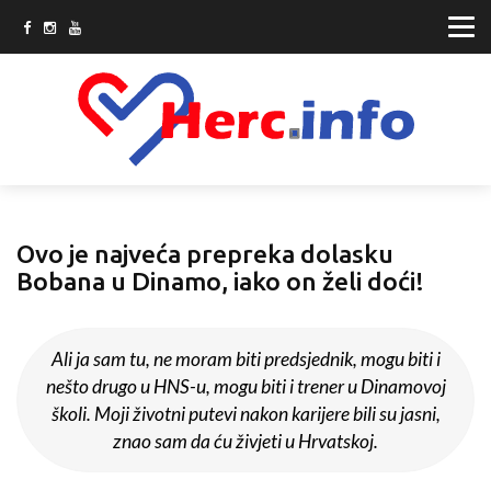
Ovo je najveća prepreka dolasku
Bobana u Dinamo, iako on želi doći!
Ali ja sam tu, ne moram biti predsjednik, mogu biti i
nešto drugo u HNS-u, mogu biti i trener u Dinamovoj
školi. Moji životni putevi nakon karijere bili su jasni,
znao sam da ću živjeti u Hrvatskoj.