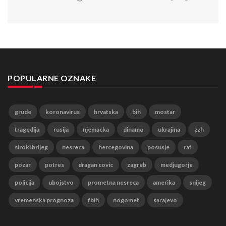
POPULARNE OZNAKE
grude
koronavirus
hrvatska
bih
mostar
tragedija
rusija
njemacka
dinamo
ukrajina
zzh
siroki brijeg
nesreca
hercegovina
posusje
rat
pozar
potres
dragan covic
zagreb
medjugorje
policija
ubojstvo
prometna nesreca
amerika
snijeg
vremenska prognoza
fbih
nogomet
sarajevo