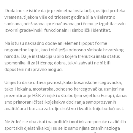
Dodatno se ističe da je predmetna instalacija, uslijed proteka
vremena, tijekom više od trideset godina bila višekratno
sanirana, održavana i preinačavana, pri čemu je izgubila svaki
izvorni građevinski, funkcionalni i simbolički identitet.
Na istu su naknadno dodavani elementi poput forme
nogometne lopte, kao i obilježja odnosno simbola hrvatskog
naroda. Da je instalacija u bilo kojem trenutku imala status
spomenika ili zaštićenog dobra, takvi zahvati ne bi bili
dopušteni niti pravno mogući.
Umjesto da se čitava javnost, kako bosanskohercegovačka,
tako i lokalna, mostarska, odnosno hercegovačka, usmjeri na
prezentiranje HŠK Zrinjski u što boljem svjetlu u Europi, danas
smo primorani čitati kojekakva dociranja samoprozvanih
analitičara i boraca za bolje društvo i kvalitetniju budućnost.
Ne želeći se obazirati na politički motivirane poruke različitih
sportskih djelatnika koji su se iz samo njima znanih razloga