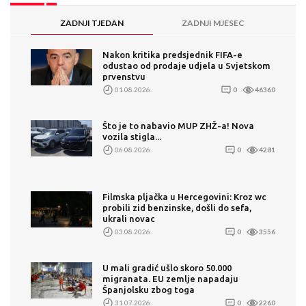
ZADNJI TJEDAN
ZADNJI MJESEC
Nakon kritika predsjednik FIFA-e
odustao od prodaje udjela u Svjetskom
prvenstvu
01.08.2026.
0
46360
Što je to nabavio MUP ZHŽ-a! Nova
vozila stigla...
06.08.2026.
0
4281
Filmska pljačka u Hercegovini: Kroz wc
probili zid benzinske, došli do sefa,
ukrali novac
03.08.2026.
0
3556
U mali gradić ušlo skoro 50.000
migranata. EU zemlje napadaju
Španjolsku zbog toga
31.07.2026.
0
2260