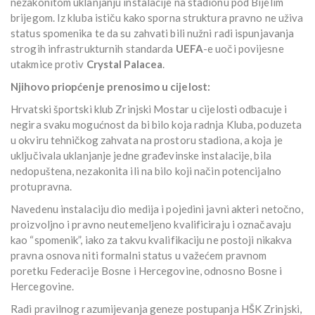
nezakonitom uklanjanju instalacije na stadionu pod Bijelim
brijegom. Iz kluba ističu kako sporna struktura pravno ne uživa
status spomenika te da su zahvati bili nužni radi ispunjavanja
strogih infrastrukturnih standarda
UEFA
-e uoči povijesne
utakmice protiv
Crystal Palacea
.
Njihovo priopćenje prenosimo u cijelost:
Hrvatski športski klub Zrinjski Mostar u cijelosti odbacuje i
negira svaku mogućnost da bi bilo koja radnja Kluba, poduzeta
u okviru tehničkog zahvata na prostoru stadiona, a koja je
uključivala uklanjanje jedne građevinske instalacije, bila
nedopuštena, nezakonita ili na bilo koji način potencijalno
protupravna.
Navedenu instalaciju dio medija i pojedini javni akteri netočno,
proizvoljno i pravno neutemeljeno kvalificiraju i označavaju
kao “spomenik”, iako za takvu kvalifikaciju ne postoji nikakva
pravna osnova niti formalni status u važećem pravnom
poretku Federacije Bosne i Hercegovine, odnosno Bosne i
Hercegovine.
Radi pravilnog razumijevanja geneze postupanja HŠK Zrinjski,