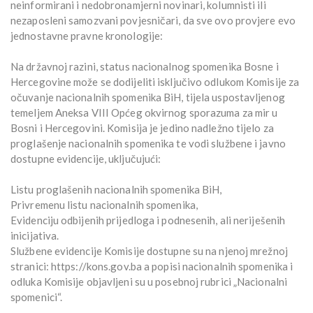
neinformirani i nedobronamjerni novinari, kolumnisti ili
nezaposleni samozvani povjesničari, da sve ovo provjere evo
jednostavne pravne kronologije:
Na državnoj razini, status nacionalnog spomenika Bosne i
Hercegovine može se dodijeliti isključivo odlukom Komisije za
očuvanje nacionalnih spomenika BiH, tijela uspostavljenog
temeljem Aneksa VIII Općeg okvirnog sporazuma za mir u
Bosni i Hercegovini. Komisija je jedino nadležno tijelo za
proglašenje nacionalnih spomenika te vodi službene i javno
dostupne evidencije, uključujući:
Listu proglašenih nacionalnih spomenika BiH,
Privremenu listu nacionalnih spomenika,
Evidenciju odbijenih prijedloga i podnesenih, ali neriješenih
inicijativa.
Službene evidencije Komisije dostupne su na njenoj mrežnoj
stranici: https://kons.gov.ba a popisi nacionalnih spomenika i
odluka Komisije objavljeni su u posebnoj rubrici „Nacionalni
spomenici“.