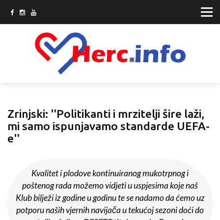
Zrinjski: ''Politikanti i mrzitelji šire laži,
mi samo ispunjavamo standarde UEFA-
e''
Kvalitet i plodove kontinuiranog mukotrpnog i
poštenog rada možemo vidjeti u uspjesima koje naš
Klub bilježi iz godine u godinu te se nadamo da ćemo uz
potporu naših vjernih navijača u tekućoj sezoni doći do