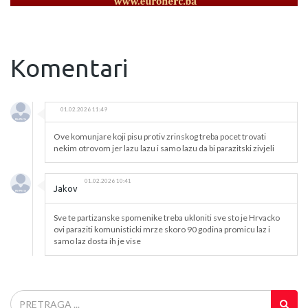
Komentari
01.02.2026 11:49
Ove komunjare koji pisu protiv zrinskog treba pocet trovati
nekim otrovom jer lazu lazu i samo lazu da bi parazitski zivjeli
01.02.2026 10:41
Jakov
Sve te partizanske spomenike treba ukloniti sve sto je Hrvacko
ovi paraziti komunisticki mrze skoro 90 godina promicu laz i
samo laz dosta ih je vise