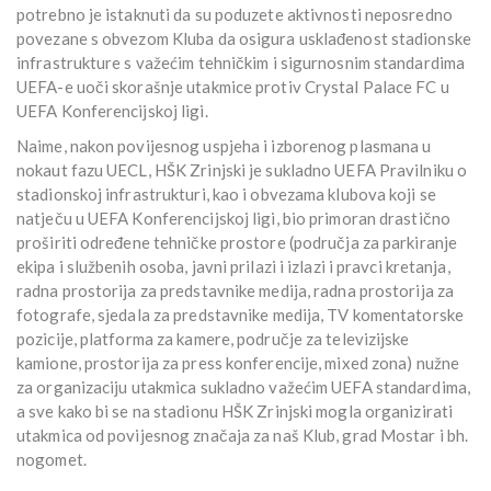
potrebno je istaknuti da su poduzete aktivnosti neposredno
povezane s obvezom Kluba da osigura usklađenost stadionske
infrastrukture s važećim tehničkim i sigurnosnim standardima
UEFA-e uoči skorašnje utakmice protiv Crystal Palace FC u
UEFA Konferencijskoj ligi.
Naime, nakon povijesnog uspjeha i izborenog plasmana u
nokaut fazu UECL, HŠK Zrinjski je sukladno UEFA Pravilniku o
stadionskoj infrastrukturi, kao i obvezama klubova koji se
natječu u UEFA Konferencijskoj ligi, bio primoran drastično
proširiti određene tehničke prostore (područja za parkiranje
ekipa i službenih osoba, javni prilazi i izlazi i pravci kretanja,
radna prostorija za predstavnike medija, radna prostorija za
fotografe, sjedala za predstavnike medija, TV komentatorske
pozicije, platforma za kamere, područje za televizijske
kamione, prostorija za press konferencije, mixed zona) nužne
za organizaciju utakmica sukladno važećim UEFA standardima,
a sve kako bi se na stadionu HŠK Zrinjski mogla organizirati
utakmica od povijesnog značaja za naš Klub, grad Mostar i bh.
nogomet.