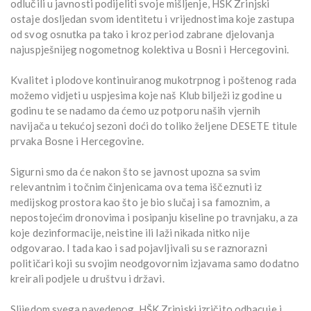
odlučili u javnosti podijeliti svoje mišljenje, HŠK Zrinjski
ostaje dosljedan svom identitetu i vrijednostima koje zastupa
od svog osnutka pa tako i kroz period zabrane djelovanja
najuspješnijeg nogometnog kolektiva u Bosni i Hercegovini.
Kvalitet i plodove kontinuiranog mukotrpnog i poštenog rada
možemo vidjeti u uspjesima koje naš Klub bilježi iz godine u
godinu te se nadamo da ćemo uz potporu naših vjernih
navijača u tekućoj sezoni doći do toliko željene DESETE titule
prvaka Bosne i Hercegovine.
Sigurni smo da će nakon što se javnost upozna sa svim
relevantnim i točnim činjenicama ova tema iščeznuti iz
medijskog prostora kao što je bio slučaj i sa famoznim, a
nepostojećim dronovima i posipanju kiseline po travnjaku, a za
koje dezinformacije, neistine ili laži nikada nitko nije
odgovarao. I tada kao i sad pojavljivali su se raznorazni
političari koji su svojim neodgovornim izjavama samo dodatno
kreirali podjele u društvu i državi.
Slijedom svega navedenog, HŠK Zrinjski izričito odbacuje i