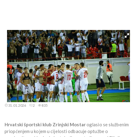
31.01.2026
2
835
Hrvatski športski klub Zrinjski Mostar
oglasio se službenim
priopćenjem u kojem u cijelosti odbacuje optužbe o