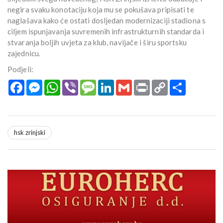
negira svaku konotaciju koja mu se pokušava pripisati te
naglašava kako će ostati dosljedan modernizaciji stadiona s
ciljem ispunjavanja suvremenih infrastrukturnih standarda i
stvaranja boljih uvjeta za klub, navijače i širu sportsku
zajednicu.
Podjeli:
Facebook
Messenger
WhatsApp
Viber
Message
LinkedIn
Gmail
Print
Copy
Podijeli
Link
hsk zrinjski