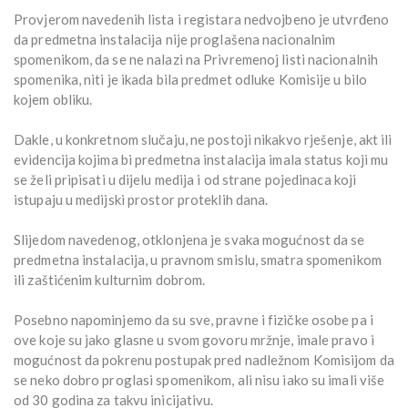
Provjerom navedenih lista i registara nedvojbeno je utvrđeno
da predmetna instalacija nije proglašena nacionalnim
spomenikom, da se ne nalazi na Privremenoj listi nacionalnih
spomenika, niti je ikada bila predmet odluke Komisije u bilo
kojem obliku.
Dakle, u konkretnom slučaju, ne postoji nikakvo rješenje, akt ili
evidencija kojima bi predmetna instalacija imala status koji mu
se želi pripisati u dijelu medija i od strane pojedinaca koji
istupaju u medijski prostor proteklih dana.
Slijedom navedenog, otklonjena je svaka mogućnost da se
predmetna instalacija, u pravnom smislu, smatra spomenikom
ili zaštićenim kulturnim dobrom.
Posebno napominjemo da su sve, pravne i fizičke osobe pa i
ove koje su jako glasne u svom govoru mržnje, imale pravo i
mogućnost da pokrenu postupak pred nadležnom Komisijom da
se neko dobro proglasi spomenikom, ali nisu iako su imali više
od 30 godina za takvu inicijativu.