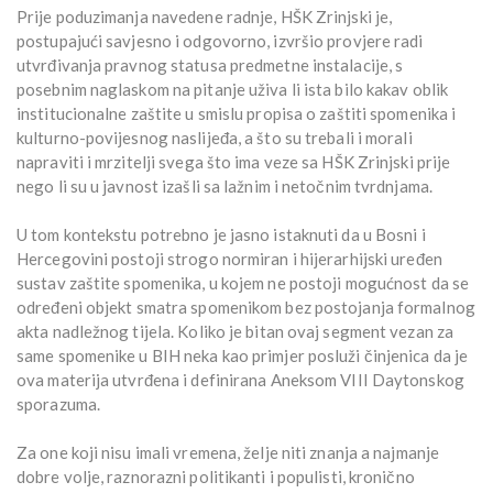
Prije poduzimanja navedene radnje, HŠK Zrinjski je,
postupajući savjesno i odgovorno, izvršio provjere radi
utvrđivanja pravnog statusa predmetne instalacije, s
posebnim naglaskom na pitanje uživa li ista bilo kakav oblik
institucionalne zaštite u smislu propisa o zaštiti spomenika i
kulturno-povijesnog naslijeđa, a što su trebali i morali
napraviti i mrzitelji svega što ima veze sa HŠK Zrinjski prije
nego li su u javnost izašli sa lažnim i netočnim tvrdnjama.
U tom kontekstu potrebno je jasno istaknuti da u Bosni i
Hercegovini postoji strogo normiran i hijerarhijski uređen
sustav zaštite spomenika, u kojem ne postoji mogućnost da se
određeni objekt smatra spomenikom bez postojanja formalnog
akta nadležnog tijela. Koliko je bitan ovaj segment vezan za
same spomenike u BIH neka kao primjer posluži činjenica da je
ova materija utvrđena i definirana Aneksom VIII Daytonskog
sporazuma.
Za one koji nisu imali vremena, želje niti znanja a najmanje
dobre volje, raznorazni politikanti i populisti, kronično