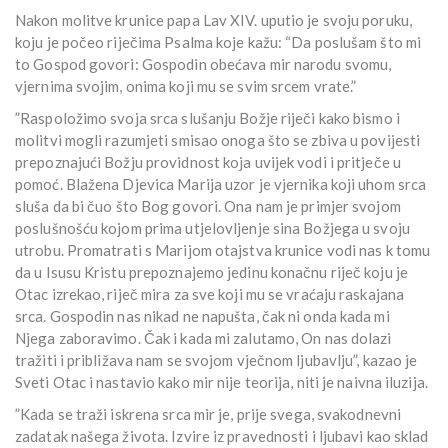
Nakon molitve krunice papa Lav XIV. uputio je svoju poruku,
koju je počeo riječima Psalma koje kažu: “Da poslušam što mi
to Gospod govori: Gospodin obećava mir narodu svomu,
vjernima svojim, onima koji mu se svim srcem vrate.”
”Raspoložimo svoja srca slušanju Božje riječi kako bismo i
molitvi mogli razumjeti smisao onoga što se zbiva u povijesti
prepoznajući Božju providnost koja uvijek vodi i pritječe u
pomoć. Blažena Djevica Marija uzor je vjernika koji uhom srca
sluša da bi čuo što Bog govori. Ona nam je primjer svojom
poslušnošću kojom prima utjelovljenje sina Božjega u svoju
utrobu. Promatrati s Marijom otajstva krunice vodi nas k tomu
da u Isusu Kristu prepoznajemo jedinu konačnu riječ koju je
Otac izrekao, riječ mira za sve koji mu se vraćaju raskajana
srca. Gospodin nas nikad ne napušta, čak ni onda kada mi
Njega zaboravimo. Čak i kada mi zalutamo, On nas dolazi
tražiti i približava nam se svojom vječnom ljubavlju”, kazao je
Sveti Otac i nastavio kako mir nije teorija, niti je naivna iluzija.
”Kada se traži iskrena srca mir je, prije svega, svakodnevni
zadatak našega života. Izvire iz pravednosti i ljubavi kao sklad