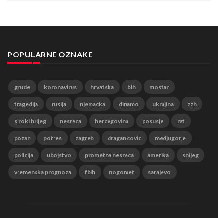
POPULARNE OZNAKE
grude
koronavirus
hrvatska
bih
mostar
tragedija
rusija
njemacka
dinamo
ukrajina
zzh
siroki brijeg
nesreca
hercegovina
posusje
rat
pozar
potres
zagreb
dragan covic
medjugorje
policija
ubojstvo
prometna nesreca
amerika
snijeg
vremenska prognoza
fbih
nogomet
sarajevo