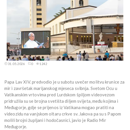
31.05.2026
0
1242
Papa Lav XIV. predvodio je u subotu uvečer molitvu krunice za
mir i završetak marijanskog mjeseca svibnja. Svetom Ocu u
Vatikanskim vrtovima pred Lurdskom špiljom videovezom
pridružila su se brojna svetišta diljem svijeta, među kojima i
Međugorje, gdje se prijenos iz Vatikana mogao pratiti na
videozidu na vanjskom oltaru crkve sv. Jakova pa su s Papom
molili brojni župljani i hodočasnici, javio je Radio Mir
Međugorje.