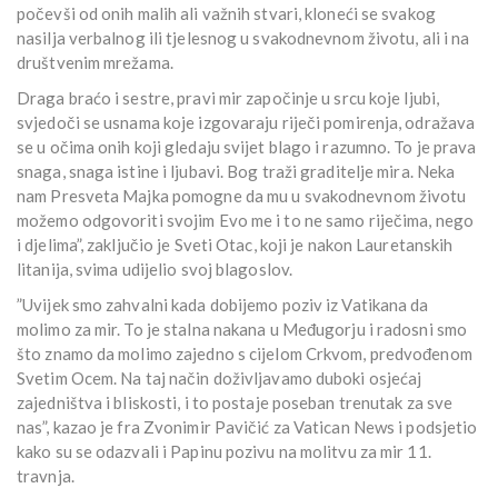
počevši od onih malih ali važnih stvari, kloneći se svakog
nasilja verbalnog ili tjelesnog u svakodnevnom životu, ali i na
društvenim mrežama.
Draga braćo i sestre, pravi mir započinje u srcu koje ljubi,
svjedoči se usnama koje izgovaraju riječi pomirenja, odražava
se u očima onih koji gledaju svijet blago i razumno. To je prava
snaga, snaga istine i ljubavi. Bog traži graditelje mira. Neka
nam Presveta Majka pomogne da mu u svakodnevnom životu
možemo odgovoriti svojim Evo me i to ne samo riječima, nego
i djelima”, zaključio je Sveti Otac, koji je nakon Lauretanskih
litanija, svima udijelio svoj blagoslov.
”Uvijek smo zahvalni kada dobijemo poziv iz Vatikana da
molimo za mir. To je stalna nakana u Međugorju i radosni smo
što znamo da molimo zajedno s cijelom Crkvom, predvođenom
Svetim Ocem. Na taj način doživljavamo duboki osjećaj
zajedništva i bliskosti, i to postaje poseban trenutak za sve
nas”, kazao je fra Zvonimir Pavičić za Vatican News i podsjetio
kako su se odazvali i Papinu pozivu na molitvu za mir 11.
travnja.