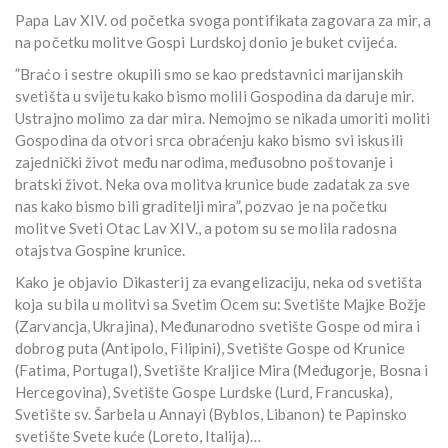
Papa Lav XIV. od početka svoga pontifikata zagovara za mir, a
na početku molitve Gospi Lurdskoj donio je buket cvijeća.
”Braćo i sestre okupili smo se kao predstavnici marijanskih
svetišta u svijetu kako bismo molili Gospodina da daruje mir.
Ustrajno molimo za dar mira. Nemojmo se nikada umoriti moliti
Gospodina da otvori srca obraćenju kako bismo svi iskusili
zajednički život među narodima, međusobno poštovanje i
bratski život. Neka ova molitva krunice bude zadatak za sve
nas kako bismo bili graditelji mira”, pozvao je na početku
molitve Sveti Otac Lav XIV., a potom su se molila radosna
otajstva Gospine krunice.
Kako je objavio Dikasterij za evangelizaciju, neka od svetišta
koja su bila u molitvi sa Svetim Ocem su: Svetište Majke Božje
(Zarvancja, Ukrajina), Međunarodno svetište Gospe od mira i
dobrog puta (Antipolo, Filipini), Svetište Gospe od Krunice
(Fatima, Portugal), Svetište Kraljice Mira (Međugorje, Bosna i
Hercegovina), Svetište Gospe Lurdske (Lurd, Francuska),
Svetište sv. Šarbela u Annayi (Byblos, Libanon) te Papinsko
svetište Svete kuće (Loreto, Italija)…