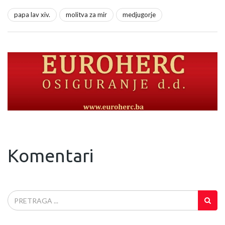
papa lav xiv.
molitva za mir
medjugorje
Komentari