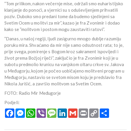
”Tom prilikom, nakon večernje mise, održali smo euharistijsko
klanjanje do ponoći, a vjernici su s oduševljenjem prihvatili
poziv. Duboko smo predani tome da budemo sjedinjeni sa
Svetim Ocem u molitvi za mir”, kazao je fra Zvonimir i dodao
kako se ”molitvom i postom mogu zaustaviti ratovi”.
”Danas, u našoj regiji, ljudi zasigurno mnogo dublje razumiju
poruku mira. Shvaćamo da mir nije samo odsutnost rata; to je,
prije svega, pomirenje s Bogom kroz sakrament ispovijedi i
život prema Božjoj riječi”, zaključio je fra Zvonimir koji je u
subotu predmolio krunicu na vanjskom oltaru crkve sv. Jakova
u Međugorju, kojom je počeo uobičajeno molitveni program u
Međugorju, nastavio se svetom misom koju je predslavio fra
Nikola Jurišić, a završio molitvom sa Svetim Ocem.
FOTO: Radio Mir Međugorje
Podjeli:
Facebook
Messenger
WhatsApp
Viber
Message
LinkedIn
Gmail
Print
Copy
Podijeli
Link