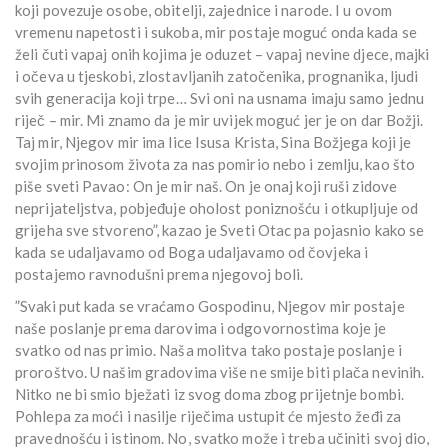
koji povezuje osobe, obitelji, zajednice i narode. I u ovom
vremenu napetosti i sukoba, mir postaje moguć onda kada se
želi čuti vapaj onih kojima je oduzet – vapaj nevine djece, majki
i očeva u tjeskobi, zlostavljanih zatočenika, prognanika, ljudi
svih generacija koji trpe… Svi oni na usnama imaju samo jednu
riječ – mir. Mi znamo da je mir uvijek moguć jer je on dar Božji.
Taj mir, Njegov mir ima lice Isusa Krista, Sina Božjega koji je
svojim prinosom života za nas pomirio nebo i zemlju, kao što
piše sveti Pavao: On je mir naš. On je onaj koji ruši zidove
neprijateljstva, pobjeđuje oholost poniznošću i otkupljuje od
grijeha sve stvoreno”, kazao je Sveti Otac pa pojasnio kako se
kada se udaljavamo od Boga udaljavamo od čovjeka i
postajemo ravnodušni prema njegovoj boli.
”Svaki put kada se vraćamo Gospodinu, Njegov mir postaje
naše poslanje prema darovima i odgovornostima koje je
svatko od nas primio. Naša molitva tako postaje poslanje i
proroštvo. U našim gradovima više ne smije biti plača nevinih.
Nitko ne bi smio bježati iz svog doma zbog prijetnje bombi.
Pohlepa za moći i nasilje riječima ustupit će mjesto žeđi za
pravednošću i istinom. No, svatko može i treba učiniti svoj dio,