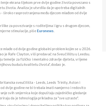
štenje ekrana tijekom prve dvije godine života povezano s
tu života. Analiza je utvrdila da je upotreba digitalnih
eta - široko rasprostranjena među djecom mlađom od dvije
like za povezivanje s roditeljima i igru s drugom djecom,
jerne stimulacije, piše
Euronews
.
ece mlađe od dvije godine globalni problem kojim se u 2026.
ao je Rafe Clayton, viši predavač na Sveučilištu u Leedsu.
u temelje za fizičko i mentalno zdravlje djeteta, vrijeme
njihovu buduću kvalitetu života", dodao je.
 britanska sveučilišta - Leeds, Leeds Trinity, Aston i
d dvije godine ne bi trebala imati namjerno i redovito
vanje svih smjernica koje dopuštaju zajedničko gledanje
riraju da je tehnologija prikladna za "sve uzraste".
jima, stručnjacima i donositeljima politika kao podloga za