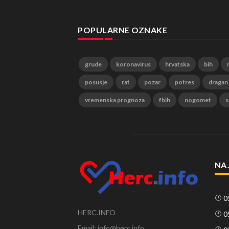
POPULARNE OZNAKE
grude
koronavirus
hrvatska
bih
posusje
rat
pozar
potres
dragan
vremenska prognoza
fbih
nogomet
s
NA
0
HERC.INFO
0
Email: info@herc.info