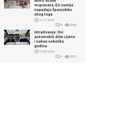
skoro 50.000
migranata. EU zemlje
napadaju Španjolsku
zbog toga
31.07.2026.
0
2243
Istraživanje: Ovi
automobili drže cijenu
i nakon nekoliko
godina
04.08.2026.
0
2232