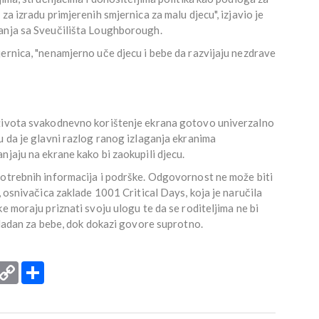
za izradu primjerenih smjernica za malu djecu", izjavio je
šanja sa Sveučilišta Loughborough.
ernica, "nenamjerno uče djecu i bebe da razvijaju nezdrave
 života svakodnevno korištenje ekrana gotovo univerzalno
u da je glavni razlog ranog izlaganja ekranima
njaju na ekrane kako bi zaokupili djecu.
potrebnih informacija i podrške. Odgovornost ne može biti
, osnivačica zaklade 1001 Critical Days, koja je naručila
e moraju priznati svoju ulogu te da se roditeljima ne bi
ikladan za bebe, dok dokazi govore suprotno.
rint
Copy
Podijeli
Link