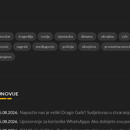
mostar
tragedija
rusija
njemacka
dinamo
ukrajina
zzh
 covic
zagreb
medjugorje
policija
ubojstvo
prometna nesr
arajevo
JNOVIJE
Napustio nas je veliki Drago Galić! Sudjelovao u stvaran
5.08.2026.
Upozorenje za korisnike WhatsAppa: Ako dobijete ovu por
5.08.2026.