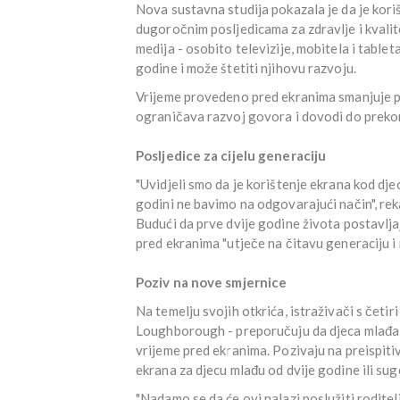
Nova sustavna studija pokazala je da je kori
dugoročnim posljedicama za zdravlje i kvalite
medija - osobito televizije, mobitela i tabl
godine i može štetiti njihovu razvoju.
Vrijeme provedeno pred ekranima smanjuje pri
ograničava razvoj govora i dovodi do prekom
Posljedice za cijelu generaciju
"Uvidjeli smo da je korištenje ekrana kod dj
godini ne bavimo na odgovarajući način", rek
Budući da prve dvije godine života postavljaj
pred ekranima "utječe na čitavu generaciju i 
Poziv na nove smjernice
Na temelju svojih otkrića, istraživači s četiri
Loughborough - preporučuju da djeca mlađa o
vrijeme pred ekranima. Pozivaju na preispiti
ekrana za djecu mlađu od dvije godine ili suge
"Nadamo se da će ovi nalazi poslužiti roditel