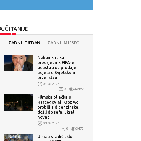
AJČITANIJE
ZADNJI TJEDAN
ZADNJI MJESEC
Nakon kritika
predsjednik FIFA-e
odustao od prodaje
udjela u Svjetskom
prvenstvu
01.08.2026.
0
46327
Filmska pljačka u
Hercegovini: Kroz wc
probili zid benzinske,
došli do sefa, ukrali
novac
03.08.2026.
0
3475
U mali gradić ušlo