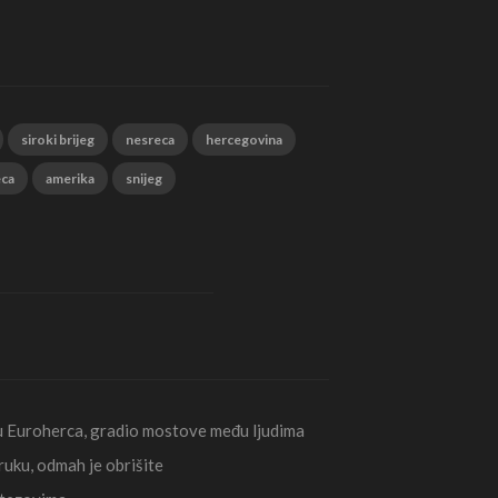
siroki brijeg
nesreca
hercegovina
eca
amerika
snijeg
ju Euroherca, gradio mostove među ljudima
uku, odmah je obrišite