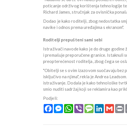
poticanje održivog korištenja tehnologije te 
Richard James, stručnjak za ovisnička pona
Dodao je kako roditelji, zbog nedostatka smj
navike i odnos prema uređajima s ekranom".
Roditelji prepušteni sami sebi
Istraživači navode kako je do druge godine
i premašuje preporučene granice. Istaknuli s
preopterećenost roditelja, zbog čega se osla
"Obitelji se s ovim izazovom suočavaju bez 
isključivo na njima", rekla je Andrea Leadsom
istraživanje. Dodala je kako tehnološke tvrtk
smio nuditi sadržaj koji se reklamira kao pr
Podjeli:
Facebook
Messenger
WhatsApp
Viber
Message
LinkedIn
Gmail
P