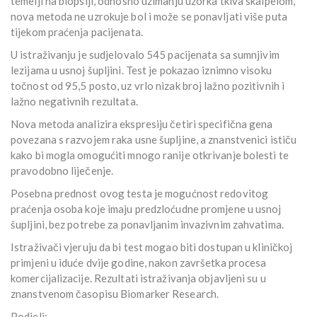
temelji na biopsiji, odnosno uzimanju uzorka tkiva skalpelom,
nova metoda ne uzrokuje bol i može se ponavljati više puta
tijekom praćenja pacijenata.
U istraživanju je sudjelovalo 545 pacijenata sa sumnjivim
lezijama u usnoj šupljini. Test je pokazao iznimno visoku
točnost od 95,5 posto, uz vrlo nizak broj lažno pozitivnih i
lažno negativnih rezultata.
Nova metoda analizira ekspresiju četiri specifična gena
povezana s razvojem raka usne šupljine, a znanstvenici ističu
kako bi mogla omogućiti mnogo ranije otkrivanje bolesti te
pravodobno liječenje.
Posebna prednost ovog testa je mogućnost redovitog
praćenja osoba koje imaju predzloćudne promjene u usnoj
šupljini, bez potrebe za ponavljanim invazivnim zahvatima.
Istraživači vjeruju da bi test mogao biti dostupan u kliničkoj
primjeni u iduće dvije godine, nakon završetka procesa
komercijalizacije. Rezultati istraživanja objavljeni su u
znanstvenom časopisu Biomarker Research.
Podjeli: