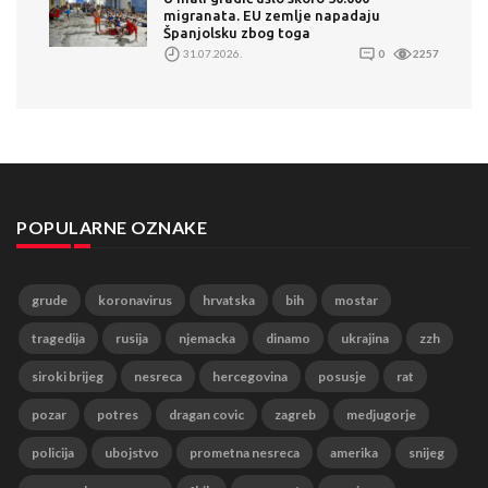
migranata. EU zemlje napadaju
Španjolsku zbog toga
31.07.2026.
0
2257
POPULARNE OZNAKE
grude
koronavirus
hrvatska
bih
mostar
tragedija
rusija
njemacka
dinamo
ukrajina
zzh
siroki brijeg
nesreca
hercegovina
posusje
rat
pozar
potres
dragan covic
zagreb
medjugorje
policija
ubojstvo
prometna nesreca
amerika
snijeg