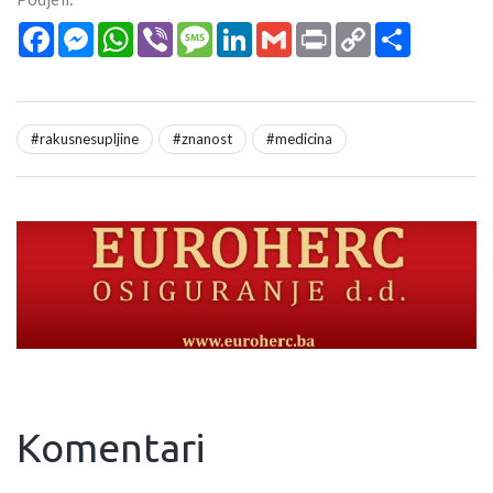
Facebook
Messenger
WhatsApp
Viber
Message
LinkedIn
Gmail
Print
Copy
Podijeli
Link
#rakusnesupljine
#znanost
#medicina
Komentari