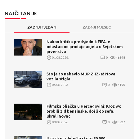
NAJČITANIJE
ZADNJI TJEDAN
ZADNJI MJESEC
Nakon kritika predsjednik FIFA-e
odustao od prodaje udjela u Svjetskom
prvenstvu
01.08.2026.
0
46348
Što je to nabavio MUP ZHŽ-a! Nova
vozila stigla...
06.08.2026.
0
4195
Filmska pljačka u Hercegovini: Kroz wc
probili zid benzinske, došli do sefa,
ukrali novac
03.08.2026.
0
3527
U mali gradić ušlo skoro 50.000