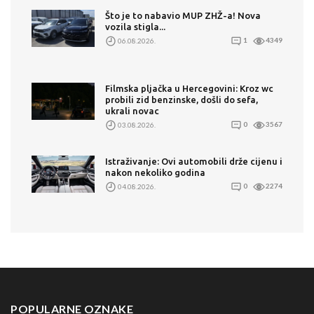
Što je to nabavio MUP ZHŽ-a! Nova
vozila stigla...
06.08.2026.
1
4349
Filmska pljačka u Hercegovini: Kroz wc
probili zid benzinske, došli do sefa,
ukrali novac
03.08.2026.
0
3567
Istraživanje: Ovi automobili drže cijenu i
nakon nekoliko godina
04.08.2026.
0
2274
POPULARNE OZNAKE