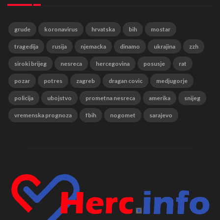
grude
koronavirus
hrvatska
bih
mostar
tragedija
rusija
njemacka
dinamo
ukrajina
zzh
siroki brijeg
nesreca
hercegovina
posusje
rat
pozar
potres
zagreb
dragan covic
medjugorje
policija
ubojstvo
prometna nesreca
amerika
snijeg
vremenska prognoza
fbih
nogomet
sarajevo