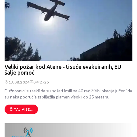
Veliki požar kod Atene - tisuće evakuiranih, EU
šalje pomoć
13.08.2024
0
2725
Dužnosnici su rekli da su požari izbili na 40 različitih lokacija jučer i da
su neka područja zabilježila plamen visok i do 25 metara.
ČITAJ VIŠE...